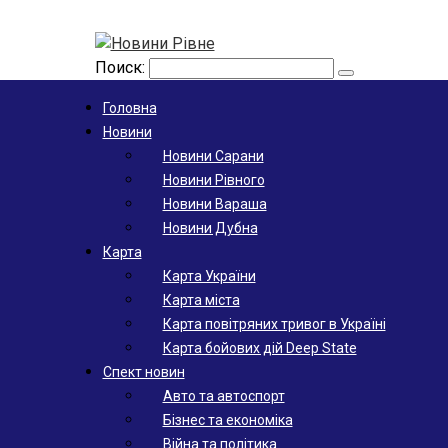
Поиск:
Головна
Новини
Новини Сарани
Новини Рівного
Новини Вараша
Новини Дубна
Карта
Карта України
Карта міста
Карта повітряних тривог в Україні
Карта бойових дій Deep State
Спект новин
Авто та автоспорт
Бізнес та економіка
Війна та політика