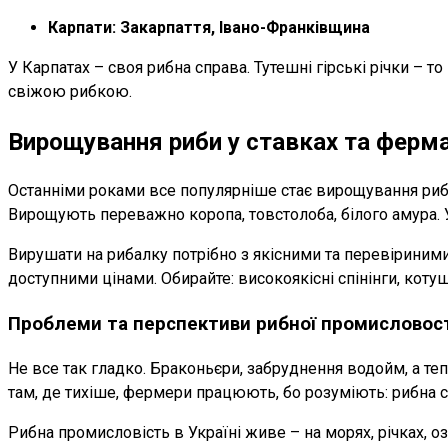
Карпати: Закарпаття, Івано-Франківщина
У Карпатах – своя рибна справа. Тутешні гірські річки – т
свіжою рибкою.
Вирощування риби у ставках та ферм
Останніми роками все популярніше стає вирощування риби у
Вирощують переважно коропа, товстолоба, білого амура. У
Вирушати на рибалку потрібно з якісними та перевіриним
доступними цінами. Обирайте: високоякісні спінінги, коту
Проблеми та перспективи рибної промисловос
Не все так гладко. Браконьєри, забруднення водойм, а тепе
там, де тихіше, фермери працюють, бо розуміють: рибна сп
Рибна промисловість в Україні живе – на морях, річках, 