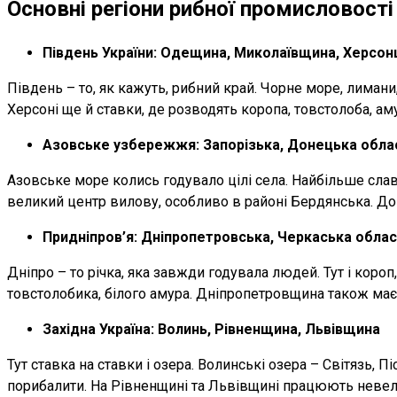
Основні регіони рибної промисловості
Південь України: Одещина, Миколаївщина, Херсо
Південь – то, як кажуть, рибний край. Чорне море, лиман
Херсоні ще й ставки, де розводять коропа, товстолоба, а
Азовське узбережжя: Запорізька, Донецька обла
Азовське море колись годувало цілі села. Найбільше слав
великий центр вилову, особливо в районі Бердянська. Дон
Придніпров’я: Дніпропетровська, Черкаська облас
Дніпро – то річка, яка завжди годувала людей. Тут і кор
товстолобика, білого амура. Дніпропетровщина також має 
Західна Україна: Волинь, Рівненщина, Львівщина
Тут ставка на ставки і озера. Волинські озера – Світязь,
порибалити. На Рівненщині та Львівщині працюють невели