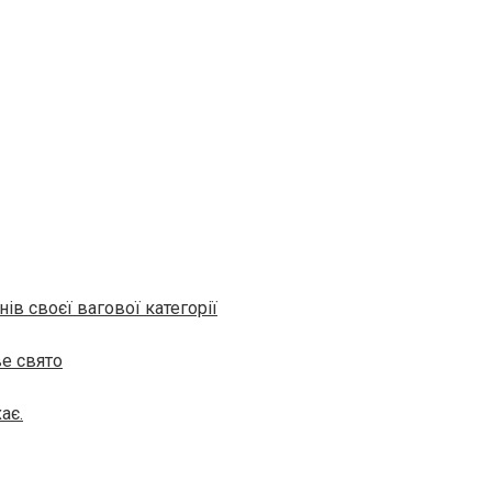
нів своєї вагової категорії
е свято
ає.