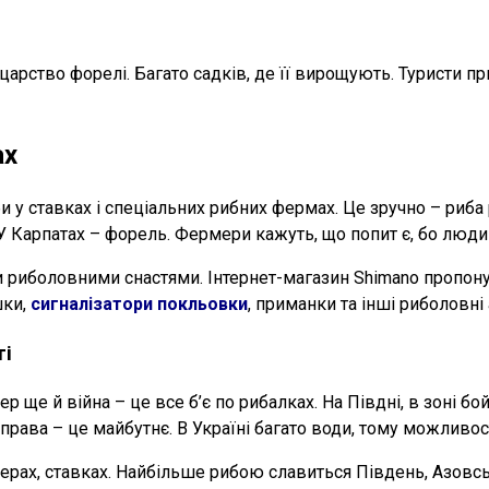
о царство форелі. Багато садків, де її вирощують. Туристи 
ах
 ставках і спеціальних рибних фермах. Це зручно – риба ро
 Карпатах – форель. Фермери кажуть, що попит є, бо люди 
и риболовними снастями. Інтернет-магазин Shimano пропон
шки,
сигналізатори покльовки
, приманки та інші риболовні
ті
р ще й війна – це все б’є по рибалках. На Півдні, в зоні б
рава – це майбутнє. В Україні багато води, тому можливост
озерах, ставках. Найбільше рибою славиться Південь, Азов