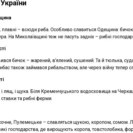
 України
нщина
и, плавні – всюди риба. Особливо славиться Одещина: бичок
мура. На Миколаївщині теж не пасуть задніх – рибні господ
сті
ився бичок – жарений, в’ялений, сушений. Та й тюлька, суд
бас також займався рибальством, але через війну тепер сп
ті
оп, і лящ, і щука. Біля Кременчуцького водосховища на Че
ставки та рибні ферми.
 Пісочне, Пулемецьке – славляться щукою, коропом, сомом. 
кі господарства, де вирощують коропа, товстолобика, фор