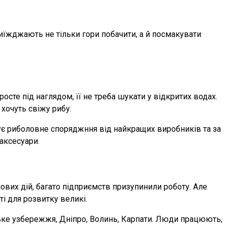
приїжджають не тільки гори побачити, а й посмакувати
сте під наглядом, її не треба шукати у відкритих водах.
хочуть свіжу рибу.
ує риболовне споряджння від найкращих виробників та за
 аксесуари.
ойових дій, багато підприємств призупинили роботу. Але
і для розвитку великі.
ське узбережжя, Дніпро, Волинь, Карпати. Люди працюють,