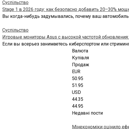
Суспільство
Stage 1 в 2026 году: как безопасно добавить 20–30% мощ
Вы когда-нибудь задумывались, почему ваш автомобиль с
Суспільство
Игровые мониторы Asus с высокой частотой обновления:
Если вы всерьез занимаетесь киберспортом или стриминг
Валюта
Купівля
Продаж
EUR
50.95
51.95
USD
44.35
44.95
Недавні пости
Мінекономіки оцінило еф