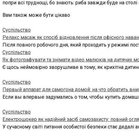
попри всі труднощі, бо знають: риба завжди буде на столі 
Вам також може бути цікаво
Суспільство
Релакс масаж як спосіб відновлення після офісного нава
Після повного робочого дня, який проходить у режимі пост
Суспільство
Як фотографувати та знімати відео малюків на дитячих м
Є щось неймовірно зворушливе в тому, як крихітна дитин
Суспільство
Первый аппарат для самогона домой: на что обратить вн
Если вы впервые задумались о том, чтобы купить домаш
Суспільство
Електрошокер як надійний засіб самозахисту: повний огля
У сучасному світі питання особистої безпеки стає дедалі 