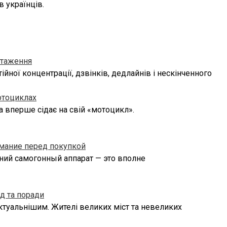
в українців.
нтаження
ійної концентрації, дзвінків, дедлайнів і нескінченного
отоциклах
а вперше сідає на свій «мотоцикл».
имание перед покупкой
ний самогонный аппарат — это вполне
д та поради
актуальнішим. Жителі великих міст та невеликих