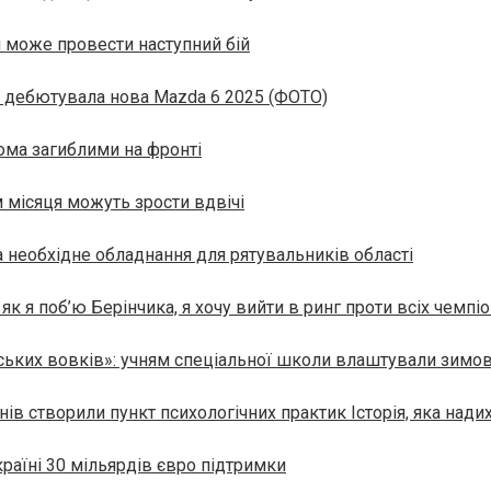
м може провести наступний бій
: дебютувала нова Mazda 6 2025 (ФОТО)
ома загиблими на фронті
 місяця можуть зрости вдвічі
 необхідне обладнання для рятувальників області
як я поб’ю Берінчика, я хочу вийти в ринг проти всіх чемпіо
ських вовків»: учням спеціальної школи влаштували зимов
ів створили пункт психологічних практик Історія, яка надих
країні 30 мільярдів євро підтримки