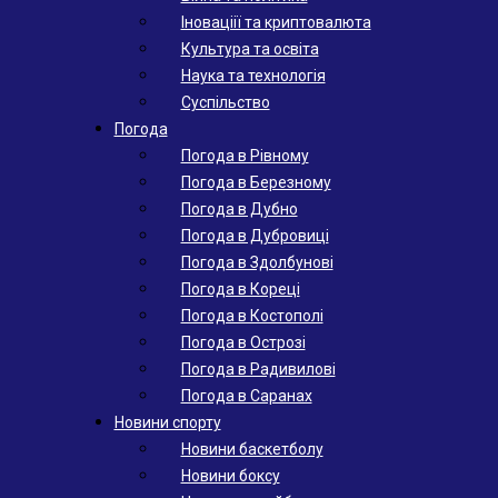
Іноваціії та криптовалюта
Культура та освіта
Наука та технологія
Суспільство
Погода
Погода в Рівному
Погода в Березному
Погода в Дубно
Погода в Дубровиці
Погода в Здолбунові
Погода в Кореці
Погода в Костополі
Погода в Острозі
Погода в Радивилові
Погода в Саранах
Новини спорту
Новини баскетболу
Новини боксу