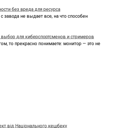
ности без вреда для ресурса
 завода не выдает все, на что способен
 выбор для киберспортсменов и стримеров
ом, то прекрасно понимаете: монитор — это не
ект від Національного кешбеку