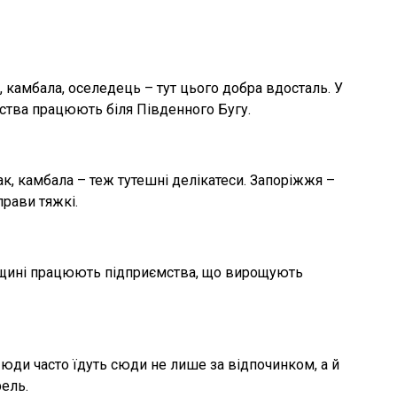
, камбала, оселедець – тут цього добра вдосталь. У
арства працюють біля Південного Бугу.
ак, камбала – теж тутешні делікатеси. Запоріжжя –
рави тяжкі.
ркащині працюють підприємства, що вирощують
Люди часто їдуть сюди не лише за відпочинком, а й
ель.