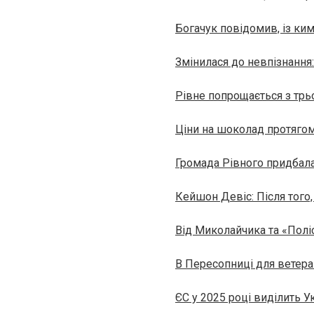
Богачук повідомив, із ки
Змінилася до невпізнання
Рівне попрощається з трь
Ціни на шоколад протягом
Громада Рівного придбала
Кейшон Девіс: Після того, 
Від Миколайчика та «Полі
В Пересопниці для ветеран
ЄС у 2025 році виділить У