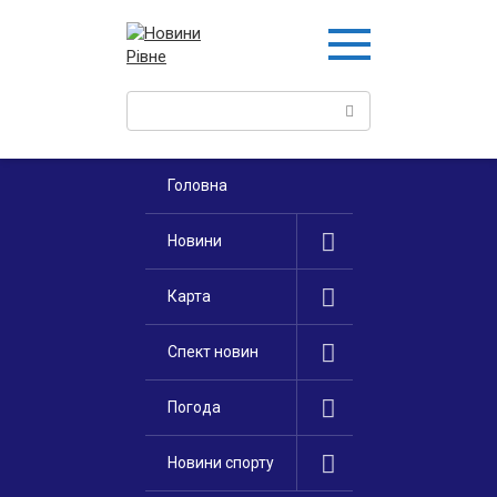
Перейти
к
контенту
Поиск:
Головна
Новини
Карта
Спект новин
Погода
Новини спорту