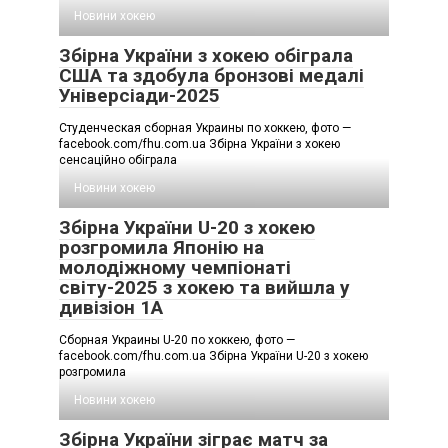
Новини хокею
Збірна України з хокею обіграла
США та здобула бронзові медалі
Універсіади-2025
Студенческая сборная Украины по хоккею, фото —
facebook.com/fhu.com.ua Збірна України з хокею
сенсаційно обіграла
Новини хокею
Збірна України U-20 з хокею
розгромила Японію на
молодіжному чемпіонаті
світу-2025 з хокею та вийшла у
дивізіон 1А
Сборная Украины U-20 по хоккею, фото —
facebook.com/fhu.com.ua Збірна України U-20 з хокею
розгромила
Новини хокею
Збірна України зіграє матч за