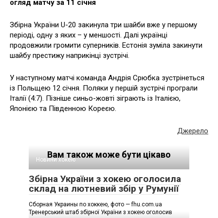
огляд матчу за 11 січня
Збірна України U-20 закинула три шайби вже у першому
періоді, одну з яких – у меншості. Далі українці
продовжили громити суперників. Естонія зуміла закинути
шайбу престижу наприкінці зустрічі.
У наступному матчі команда Андрія Срюбка зустрінеться
із Польщею 12 січня. Поляки у першій зустрічі програли
Італії (4:7). Пізніше синьо-жовті зіграють із Італією,
Японією та Південною Кореєю.
Джерело
Вам також може бути цікаво
Новини хокею
Збірна України з хокею оголосила
склад на лютневий збір у Румунії
Сборная Украины по хоккею, фото — fhu.com.ua
Тренерський штаб збірної України з хокею оголосив