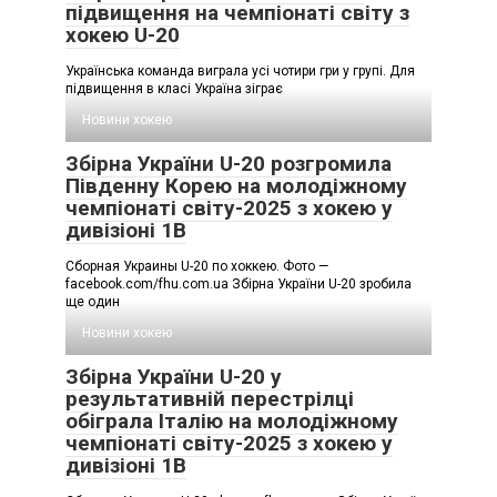
підвищення на чемпіонаті світу з
хокею U-20
Українська команда виграла усі чотири гри у групі. Для
підвищення в класі Україна зіграє
Новини хокею
Збірна України U-20 розгромила
Південну Корею на молодіжному
чемпіонаті світу-2025 з хокею у
дивізіоні 1B
Сборная Украины U-20 по хоккею. Фото —
facebook.com/fhu.com.ua Збірна України U-20 зробила
ще один
Новини хокею
Збірна України U-20 у
результативній перестрілці
обіграла Італію на молодіжному
чемпіонаті світу-2025 з хокею у
дивізіоні 1B