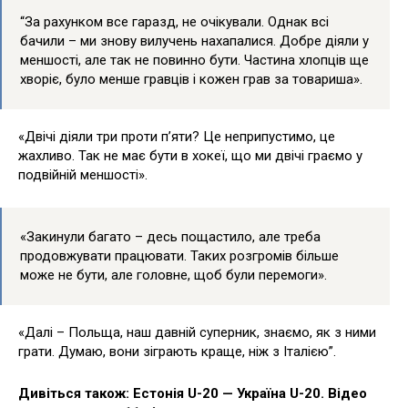
“За рахунком все гаразд, не очікували. Однак всі
бачили – ми знову вилучень нахапалися. Добре діяли у
меншості, але так не повинно бути. Частина хлопців ще
хворіє, було менше гравців і кожен грав за товариша».
«Двічі діяли три проти п’яти? Це неприпустимо, це
жахливо. Так не має бути в хокеї, що ми двічі граємо у
подвійній меншості».
«Закинули багато – десь пощастило, але треба
продовжувати працювати. Таких розгромів більше
може не бути, але головне, щоб були перемоги».
«Далі – Польща, наш давній суперник, знаємо, як з ними
грати. Думаю, вони зіграють краще, ніж з Італією”.
Дивіться також: Естонія U-20 — Україна U-20. Відео