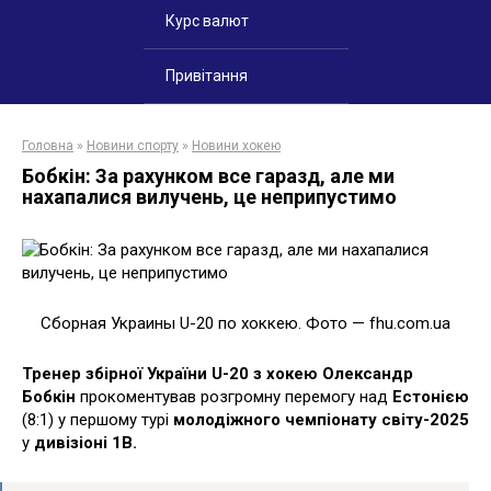
Курс валют
Привітання
Головна
»
Новини спорту
»
Новини хокею
Бобкін: За рахунком все гаразд, але ми
нахапалися вилучень, це неприпустимо
Сборная Украины U-20 по хоккею. Фото — fhu.com.ua
Тренер збірної України U-20 з хокею Олександр
Бобкін
прокоментував розгромну перемогу над
Естонією
(8:1) у першому турі
молодіжного чемпіонату світу-2025
у
дивізіоні 1В.