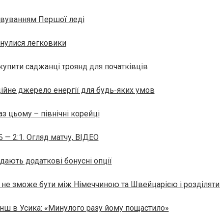
ловуванням Першої леді
инулися легковики
купити саджанці троянд для початківців
дійне джерело енергії для будь-яких умов
каз цьому – північні корейці
— 2:1. Огляд матчу, ВІДЕО
одають додаткові бонусні опції
на не зможе бути між Німеччиною та Швейцарією і розділят
нш в Усика: «Минулого разу йому пощастило»