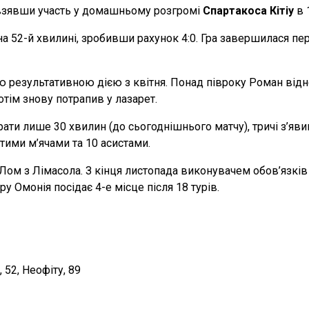
 взявши участь у домашньому розгромі
Спартакоса Кітіу
в 
а 52-й хвилині, зробивши рахунок 4:0. Гра завершилася пер
ою результативною дією з квітня. Понад півроку Роман від
отім знову потрапив у лазарет.
грати лише 30 хвилин (до сьогоднішнього матчу), тричі з’я
тими м’ячами та 10 асистами.
Лом з Лімасола. З кінця листопада виконувачем обов’язків
у Омонія посідає 4-е місце після 18 турів.
, 52, Неофіту, 89