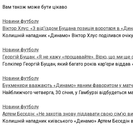
Вам також може бути цікаво
Новини футболу
Віктор Хлус: «З від’їздом Бущана позиція воротаря в «Д
Колишній нападник «Динамо» Віктор Хлус поділився очікув
Новини футболу
Георгій Бущан: «Я не кажу «прощавайте». Вірю, що ми ще 
Голкіпер Георгій Бущан, який багато років кар’єри віддав
Новини футболу
Букмекери вважають «Динамо» явним фаворитом у матч
Найближчого четверга, 30 січня, у Гамбурзі відбудеться м
Новини футболу
Артем Бєсєдін: «Не захотів знову піддавати свою сім’ю 
Колишній нападник київського «Динамо» Артем Бєсєдін в 