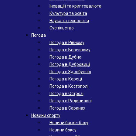
Іноваціії та криптовалюта
Культура та освіта
Наука та технологія
Суспільство
Погода
Погода в Рівному
Погода в Березному
Погода в Дубно
Погода в Дубровиці
Погода в Здолбунові
Погода в Кореці
Погода в Костополі
Погода в Острозі
Погода в Радивилові
Погода в Саранах
Новини спорту
Новини баскетболу
Новини боксу