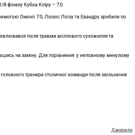
1/8 фіналу Кубка Кіпру – 7:0.
емогою Омонії 7:0, Лоізос Лоїзу та Евандру зробили по
новлювався після травми ахіллового сухожилля та
вившись на заміну. Для порівняння: у неповному минулому
 головного тренера столичної команди після звільнення
Джерело