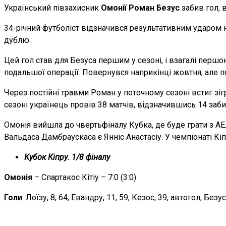
Український півзахисник
Омонії Роман Безус
забив гол,
34-річний футболіст відзначився результативним ударом н
дублю.
Цей гол став для Безуса першим у сезоні, і взагалі перш
подальшої операції. Повернувся наприкінці жовтня, але п
Через постійні травми Роман у поточному сезоні встиг зі
сезоні українець провів 38 матчів, відзначившись 14 заби
Омонія вийшла до чвертьфіналу Кубка, де буде грати з АЕ
Вальдаса Дамбраускаса є Янніс Анастасіу. У чемпіонаті Кіпр
Кубок Кіпру. 1/8 фіналу
Омонія
– Спартакос Кітіу – 7:0 (3:0)
Голи
: Лоїзу, 8, 64, Евандру, 11, 59, Кезос, 39, автогол, Безус