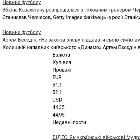
Новини футболу
Збірна Казахстану розпрощалася з головним тренером Ч
Станислав Черчесов, Getty Images Фахівець із росії Стан
Новини футболу
Артем Бесєдін: «Не захотів знову піддавати свою сім’ю 
Колишній нападник київського «Динамо» Артем Бєсєдін в 
Валюта
Купівля
Продаж
EUR
51.1
52.1
USD
44.35
44.95
Недавні пости
ВІДЕО. Як українські військові Муд