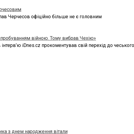
ерчесовим
іслав Черчесов офіційно більше не є головним
випробуванням війною. Тому вибрав Чехію»
інтерв’ю iDnes.cz прокоментував свій перехід до чеського
рика з днем народження вітали