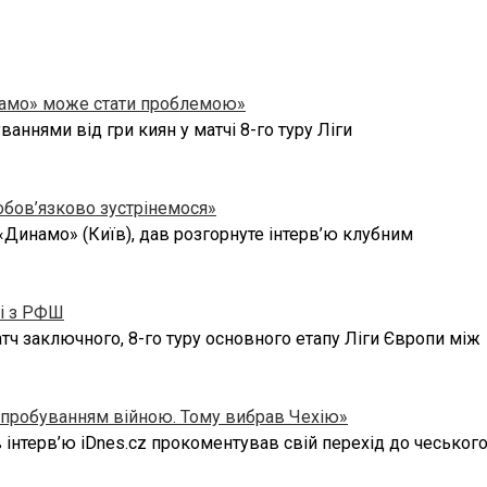
инамо» може стати проблемою»
аннями від гри киян у матчі 8-го туру Ліги
обов’язково зустрінемося»
 «Динамо» (Київ), дав розгорнуте інтерв’ю клубним
і з РФШ
атч заключного, 8-го туру основного етапу Ліги Європи між
випробуванням війною. Тому вибрав Чехію»
інтерв’ю iDnes.cz прокоментував свій перехід до чеського