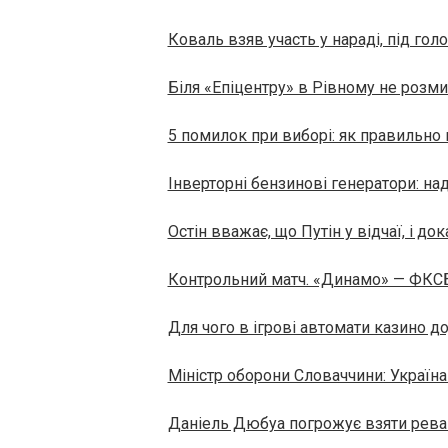
Коваль взяв участь у нараді, під го
Біля «Епіцентру» в Рівному не розм
5 помилок при виборі: як правильно 
Інверторні бензинові генератори: на
Остін вважає, що Путін у відчаї, і до
Контрольний матч. «Динамо» — ФКСБ 
Для чого в ігрові автомати казино д
Міністр оборони Словаччини: ​​Украї
Даніель Дюбуа погрожує взяти рева