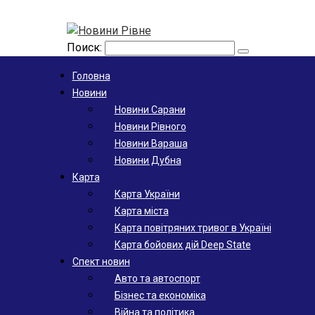
Поиск:
Головна
Новини
Новини Сарани
Новини Рівного
Новини Вараша
Новини Дубна
Карта
Карта України
Карта міста
Карта повітряних тривог в Україні
Карта бойових дій Deep State
Спект новин
Авто та автоспорт
Бізнес та економіка
Війна та політика