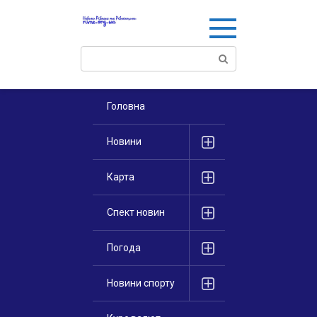
Перейти
к
контенту
Поиск:
Головна
Новини
Карта
Спект новин
Погода
Новини спорту