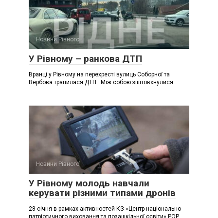
Новини Рівного
У Рівному – ранкова ДТП
Вранці у Рівному на перехресті вулиць Соборної та
Вербова трапилася ДТП. Між собою зіштовхнулися
Новини Рівного
У Рівному молодь навчали
керувати різними типами дронів
28 січня в рамках активностей КЗ «Центр національно-
патріотичного виховання та позашкільної освіти» РОР,