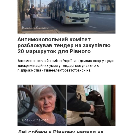
Новини Рівного
Антимонопольний комітет
розблокував тендер на закупівлю
20 маршруток для Рівного
Антимонопольний комітет України відхилив скаргу щодо
дискримінаційних умов у тендері комунального
підприємства «Рівнеелектроавтотранс» на
Новини Рівного
Дві собаки у Рівному напали на