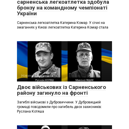
сарненська легкоатлетка здобула
бронзу на командному чемпіонаті
України
Сарненська легкоатлетка Катерина Комар. У січні на
змаганнях у Києві легкоатлетка Катерина Комар стала
Новини Сарани
Двоє військових із Сарненського
району загинуло на фронті
Загиблі військові з Дубровиччини. У Дубровицькій
громаді повідомили про загибель двох захисників:
Руслана Котяша