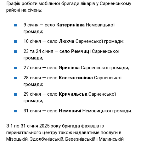
Графік роботи мобільної бригади лікарів у Сарненському
районі на січень:
9 січня — село
Катеринівка
Немовицької
громади;
10 січня — село
Люхча
Сарненської громади;
23 та 24 січня — село
Ремчиці
Сарненської
громади;
27 січня — село
Яринівка
Сарненської громади;
28 січня — село
Костянтинівка
Сарненської
громади;
29 січня — село
Кричильськ
Сарненської
громади;
31 січня — село
Немовичі
Немовицької громади.
З 1 по 31 січня 2025 року бригада фахівців із
перинатального центру також надаватиме послуги в
Мізоцькій, Здолбунівській, Березнівській і Малинській