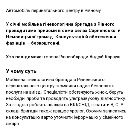
Автомобіль перинатального центру в Рівному.
У січні мобільна гінекологічна бригада з Рівного
проводитиме прийоми в семи селах Сарненської й
Немовицької громад. Консультації й обстеження
фахівців — безкоштовні.
Хто повідомляє:
голова Рівнеоблради Андрій Карауш.
У чому суть
Мобільна гінекологічна бригада з Рівненського
перинатального центру щомісяця надає безоплатні
послуги на виїзді. Спеціалісти обстежують жінок, беруть
необхідні проби та проводять ультразвукову діагностику.
За згодою роблять аналізи на ВІЛ/СНІД, гепатити В, С. У
складі бригади також працює уролог. Охочим записатись
на консультацію варто уточнити інформацію у сімейного
лікаря.