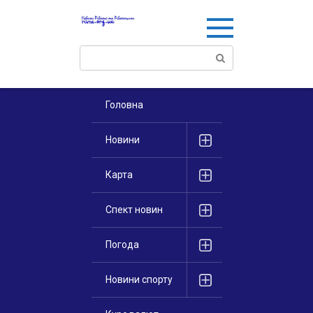
Перейти
к
контенту
Поиск:
Головна
Новини
Карта
Спект новин
Погода
Новини спорту