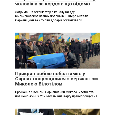
чоловіків за кордон: що відомо
Затримання організаторів каналу виїзду
військовозобовʼязаних чоловіків. Пʼятеро жителів
Сарненщини за 9 тисяч доларів організували
Новини Сарани
Прикрив собою побратимів: у
Сарнах попрощалися з сержантом
Миколою Білотілом
Прощання з воїном. Сарненчанин Микола Білотіл був
поліцейським. У 2023-му змінив варту правопорядку на