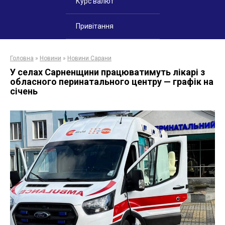
Курс валют
Привітання
Головна
»
Новини
»
Новини Сарани
У селах Сарненщини працюватимуть лікарі з
обласного перинатального центру — графік на
січень