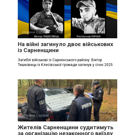
Новини Сарани
На війні загинуло двоє військових
із Сарненщини
Загиблі військові із Сарненського району. Віктор
Тишковець із Клесівської громади загинув у січні 2025
Новини Сарани
Жителів Сарненщини судитимуть
за організацію незаконного виїзду