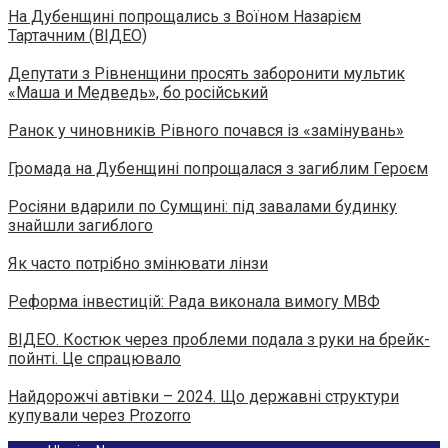
На Дубенщині попрощались з Воїном Назарієм
Тартачним (ВІДЕО)
Депутати з Рівненщини просять заборонити мультик
«Маша и Медведь», бо російський
Ранок у чиновників Рівного почався із «замінувань»
Громада на Дубенщині попрощалася з загиблим Героєм
Росіяни вдарили по Сумщині: під завалами будинку
знайшли загиблого
Як часто потрібно змінювати лінзи
Реформа інвестицій: Рада виконала вимогу МВФ
ВІДЕО. Костюк через проблеми подала з руки на брейк-
пойнті. Це спрацювало
Найдорожчі автівки – 2024. Що державні структури
купували через Prozorro