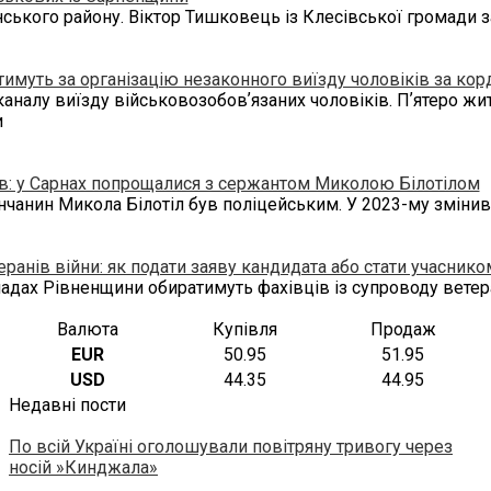
нського району. Віктор Тишковець із Клесівської громади за
муть за організацію незаконного виїзду чоловіків за кор
каналу виїзду військовозобовʼязаних чоловіків. Пʼятеро жи
и
: у Сарнах попрощалися з сержантом Миколою Білотілом
нчанин Микола Білотіл був поліцейським. У 2023-му змінив
ранів війни: як подати заяву кандидата або стати учаснико
адах Рівненщини обиратимуть фахівців із супроводу ветера
Валюта
Купівля
Продаж
EUR
50.95
51.95
USD
44.35
44.95
Недавні пости
По всій Україні оголошували повітряну тривогу через
носій »Кинджала»