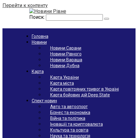
Перейти к контенту
Поиск:
Головна
Новини
Новини Сарани
Новини Рівного
Новини Вараша
Новини Дубна
Карта
Карта України
Карта міста
Карта повітряних тривог в Україні
Карта бойових дій Deep State
Спект новин
Авто та автоспорт
Бізнес та економіка
Війна та політика
Іноваціії та криптовалюта
Культура та освіта
Наука та технологія