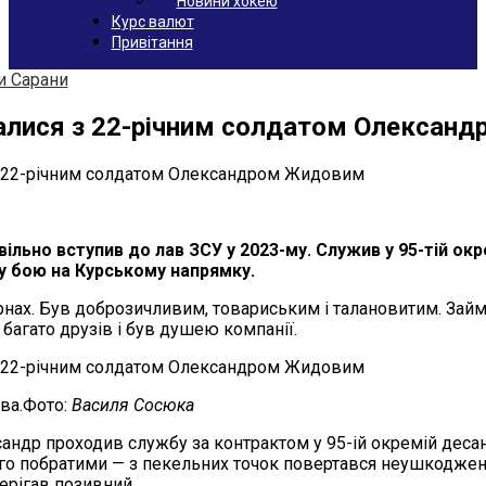
Новини хокею
Курс валют
Привітання
и Сарани
алися з 22-річним солдатом Олексан
льно вступив до лав ЗСУ у 2023-му. Служив у 95-тій ок
у бою на Курському напрямку.
нах. Був доброзичливим, товариським і талановитим. Займ
багато друзів і був душею компанії.
ва.Фото:
Василя Сосюка
андр проходив службу за контрактом у 95-ій окремій деса
го побратими — з пекельних точок повертався неушкоджени
ерігав позивний.