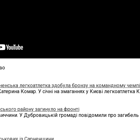
во
рненська легкоатлетка здобула бронзу на командному чемпі
атерина Комар. У січні на змаганнях у Києві легкоатлетка 
ського району загинуло на фронті
виччини. У Дубровицькій громаді повідомили про загибель 
йськових із Сарненщини