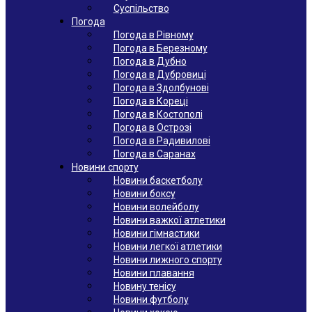
Суспільство
Погода
Погода в Рівному
Погода в Березному
Погода в Дубно
Погода в Дубровиці
Погода в Здолбунові
Погода в Кореці
Погода в Костополі
Погода в Острозі
Погода в Радивилові
Погода в Саранах
Новини спорту
Новини баскетболу
Новини боксу
Новини волейболу
Новини важкої атлетики
Новини гімнастики
Новини легкої атлетики
Новини лижного спорту
Новини плавання
Новину тенісу
Новини футболу