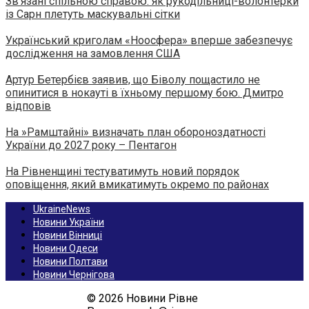
Зв’язані спільною справою: як рукодільниці-волонтерки
із Сарн плетуть маскувальні сітки
Український криголам «Ноосфера» вперше забезпечує
дослідження на замовлення США
Артур Бетербієв заявив, що Біволу пощастило не
опинитися в нокауті в їхньому першому бою. Дмитро
відповів
На »Рамштайні» визначать план обороноздатності
України до 2027 року – Пентагон
На Рівненщині тестуватимуть новий порядок
оповіщення, який вмикатимуть окремо по районах
UkraineNews
Новини України
Новини Вінниці
Новини Одеси
Новини Полтави
Новини Чернігова
© 2026 Новини Рівне