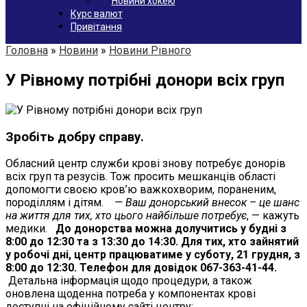
Новини хокею
Курс валют
Привітання
Головна
»
Новини
»
Новини Рівного
У Рівному потрібні донори всіх груп
Зробіть добру справу.
Обласний центр служби крові знову потребує донорів
всіх груп та резусів. Тож просить мешканців області
допомогти своєю кров’ю важкохворим, пораненим,
породіллям і дітям.
— Ваш донорський внесок – це шанс
на життя для тих, хто цього найбільше потребує
, — кажуть
медики.
До донорства можна долучитись у будні з
8:00 до 12:30 та з 13:30 до 14:30. Для тих, хто зайнятий
у робочі дні, центр працюватиме у суботу, 21 грудня, з
8:00 до 12:30. Телефон для довідок 067-363-41-44.
Детальна інформація щодо процедури, а також
оновлена щоденна потреба у компонентах крові
доступні на офіційному сайті центру: