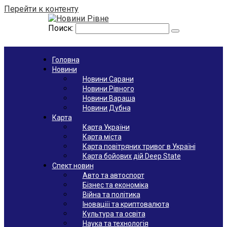
Перейти к контенту
Поиск:
Головна
Новини
Новини Сарани
Новини Рівного
Новини Вараша
Новини Дубна
Карта
Карта України
Карта міста
Карта повітряних тривог в Україні
Карта бойових дій Deep State
Спект новин
Авто та автоспорт
Бізнес та економіка
Війна та політика
Іноваціії та криптовалюта
Культура та освіта
Наука та технологія