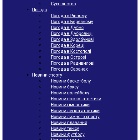
Суспільство
Погода
Погода в Рівному
Погода в Березному
Погода в Дубно
Погода в Дубровиці
Погода в Здолбунові
Погода в Кореці
Погода в Костополі
Погода в Острозі
Погода в Радивилові
Погода в Саранах
Новини спорту
Новини баскетболу
Новини боксу
Новини волейболу
Новини важкої атлетики
Новини гімнастики
Новини легкої атлетики
Новини лижного спорту
Новини плавання
Новину тенісу
Новини футболу