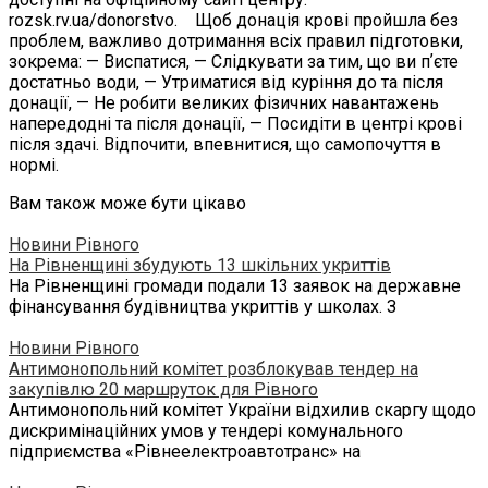
rozsk.rv.ua/donorstvo. Щоб донація крові пройшла без
проблем, важливо дотримання всіх правил підготовки,
зокрема: — Виспатися, — Слідкувати за тим, що ви пʼєте
достатньо води, — Утриматися від куріння до та після
донації, — Не робити великих фізичних навантажень
напередодні та після донації, — Посидіти в центрі крові
після здачі. Відпочити, впевнитися, що самопочуття в
нормі.
Вам також може бути цікаво
Новини Рівного
На Рівненщині збудують 13 шкільних укриттів
На Рівненщині громади подали 13 заявок на державне
фінансування будівництва укриттів у школах. З
Новини Рівного
Антимонопольний комітет розблокував тендер на
закупівлю 20 маршруток для Рівного
Антимонопольний комітет України відхилив скаргу щодо
дискримінаційних умов у тендері комунального
підприємства «Рівнеелектроавтотранс» на