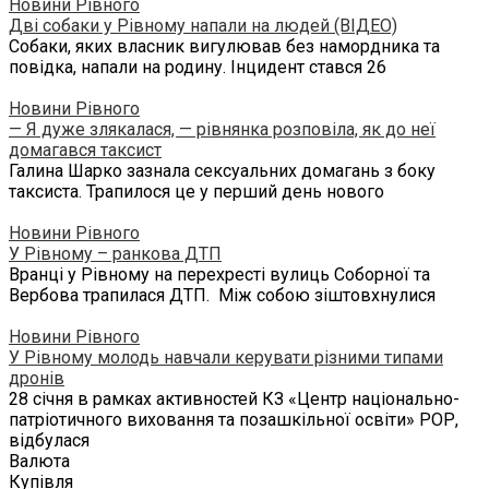
Новини Рівного
Дві собаки у Рівному напали на людей (ВІДЕО)
Собаки, яких власник вигулював без намордника та
повідка, напали на родину. Інцидент стався 26
Новини Рівного
— Я дуже злякалася, — рівнянка розповіла, як до неї
домагався таксист
Галина Шарко зазнала сексуальних домагань з боку
таксиста. Трапилося це у перший день нового
Новини Рівного
У Рівному – ранкова ДТП
Вранці у Рівному на перехресті вулиць Соборної та
Вербова трапилася ДТП. Між собою зіштовхнулися
Новини Рівного
У Рівному молодь навчали керувати різними типами
дронів
28 січня в рамках активностей КЗ «Центр національно-
патріотичного виховання та позашкільної освіти» РОР,
відбулася
Валюта
Купівля