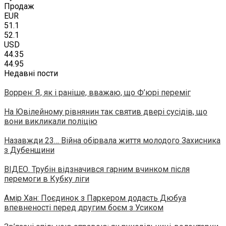
Продаж
EUR
51.1
52.1
USD
44.35
44.95
Недавні пости
Воррен: Я, як і раніше, вважаю, що Ф’юрі переміг
На Ювілейному рівнянин так святив двері сусідів, що
вони викликали поліцію
Назавжди 23… Війна обірвала життя молодого Захисника
з Дубенщини
ВІДЕО. Трубін відзначився гарним вчинком після
перемоги в Кубку ліги
Амір Хан: Поєдинок з Паркером додасть Дюбуа
впевненості перед другим боєм з Усиком