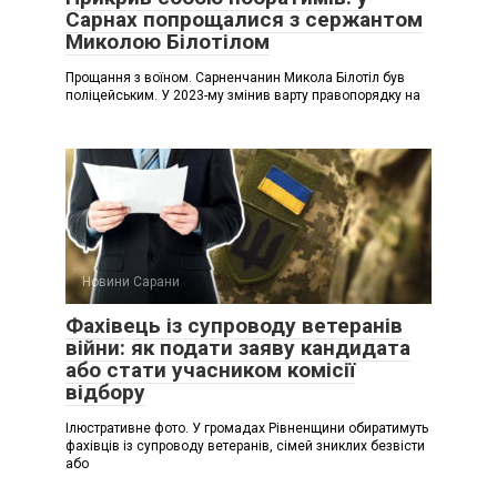
Сарнах попрощалися з сержантом
Миколою Білотілом
Прощання з воїном. Сарненчанин Микола Білотіл був
поліцейським. У 2023-му змінив варту правопорядку на
Новини Сарани
Фахівець із супроводу ветеранів
війни: як подати заяву кандидата
або стати учасником комісії
відбору
Ілюстративне фото. У громадах Рівненщини обиратимуть
фахівців із супроводу ветеранів, сімей зниклих безвісти
або