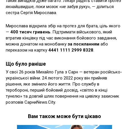
таких випадків дуже багато. Лікарі радять ставити протез
якнайшвидше, поки мозок «не забув руку»,
— ділиться
сестра Сергія Мирослава.
Мирослава відкрила збір на протез для брата, ціль якого
—
400 тисяч гривень
. Підтримати військового, який
втратив кінцівку під час виконання бойового завдання,
можна донатом на монобанку
за посиланням
або
переказом на картку
4441 1111 2999 8328
.
Що було раніше
У свої 26 років Михайло Гула з Сарн — ветеран російсько-
української війни. 24 лютого 2022 року він прийняв
рішення, яке змінило його життя. Про службу в
теробороні, перший бойовий досвід, «світло в кінці
тунелю» та довгий шлях повернення на цивілку захисник
розповів СарниNews.City.
Вам також може бути цікаво