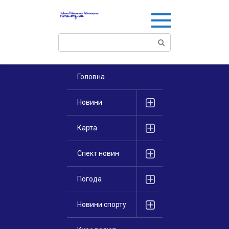
Перейти
к
контенту
Поиск:
Головна
Новини
Карта
Спект новин
Погода
Новини спорту