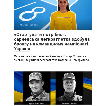
Новини Сарани
«Стартувати потрібно»:
сарненська легкоатлетка здобула
бронзу на командному чемпіонаті
України
Сарненська легкоатлетка Катерина Комар. У січні на
змаганнях у Києві легкоатлетка Катерина Комар стала
Новини Сарани