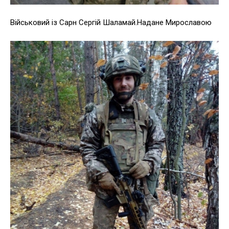
Військовий із Сарн Сергій Шаламай.Надане Мирославою