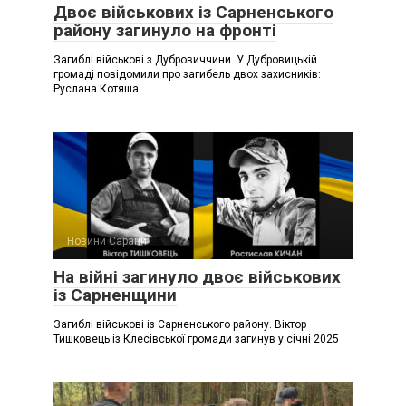
Двоє військових із Сарненського
району загинуло на фронті
Загиблі військові з Дубровиччини. У Дубровицькій
громаді повідомили про загибель двох захисників:
Руслана Котяша
Новини Сарани
На війні загинуло двоє військових
із Сарненщини
Загиблі військові із Сарненського району. Віктор
Тишковець із Клесівської громади загинув у січні 2025