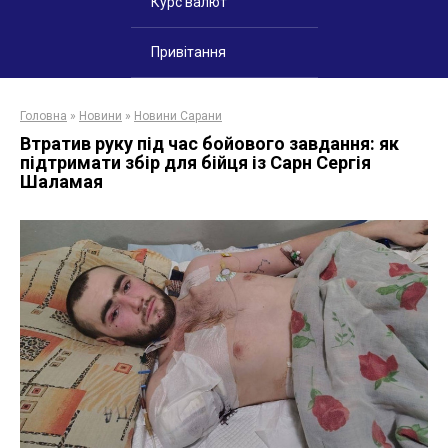
Курс валют
Привітання
Головна
»
Новини
»
Новини Сарани
Втратив руку під час бойового завдання: як
підтримати збір для бійця із Сарн Сергія
Шаламая