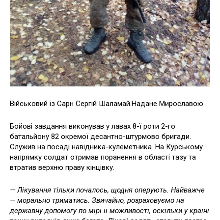
Військовий із Сарн Сергій Шаламай.Надане Мирославою
Бойові завдання виконував у лавах 8-ї роти 2-го
батальйону 82 окремої десантно-штурмово бригади.
Служив на посаді навідника-кулеметника. На Курському
напрямку солдат отримав поранення в області тазу та
втратив верхню праву кінцівку.
— Лікування тільки почалось, щодня оперують. Найважче
— морально триматись. Звичайно, розраховуємо на
державну допомогу по мірі її можливості, оскільки у країні