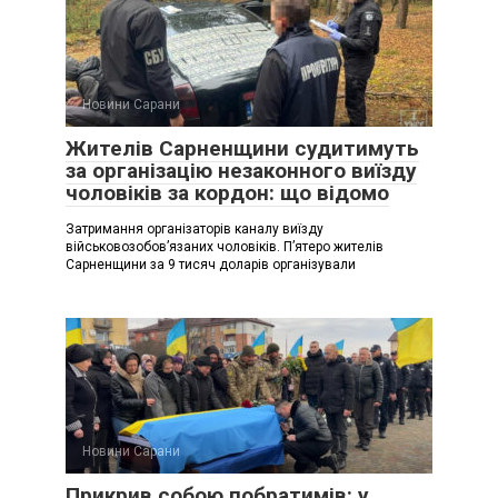
Новини Сарани
Жителів Сарненщини судитимуть
за організацію незаконного виїзду
чоловіків за кордон: що відомо
Затримання організаторів каналу виїзду
військовозобовʼязаних чоловіків. Пʼятеро жителів
Сарненщини за 9 тисяч доларів організували
Новини Сарани
Прикрив собою побратимів: у