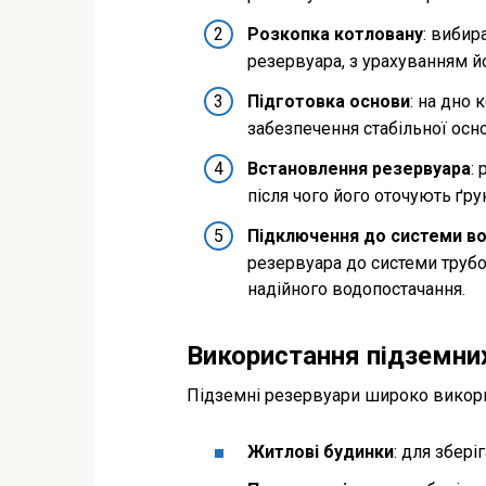
Розкопка котловану
: вибир
резервуара, з урахуванням йо
Підготовка основи
: на дно 
забезпечення стабільної осн
Встановлення резервуара
:
після чого його оточують ґр
Підключення до системи в
резервуара до системи трубо
надійного водопостачання.
Використання підземних
Підземні резервуари широко викори
Житлові будинки
: для збері