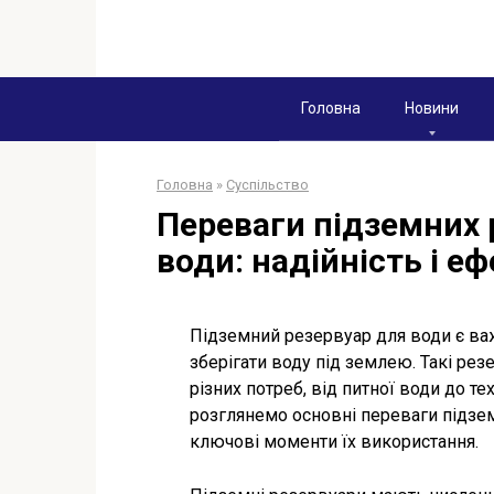
Перейти
к
контенту
Головна
Новини
Головна
»
Суспільство
Переваги підземних 
води: надійність і е
Підземний резервуар для води є ва
зберігати воду під землею. Такі ре
різних потреб, від питної води до те
розглянемо основні переваги підзем
ключові моменти їх використання.