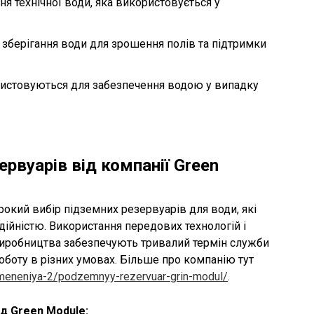
ння технічної води, яка використовується у
я зберігання води для зрошення полів та підтримки
ристовуються для забезпечення водою у випадку
рвуарів від компанії Green
окий вибір підземних резервуарів для води, які
дійністю. Використання передових технологій і
 виробництва забезпечують тривалий термін служби
оботу в різних умовах. Більше про компанію тут
imeneniya-2/podzemnyy-rezervuar-grin-modul/
.
ід Green Module: