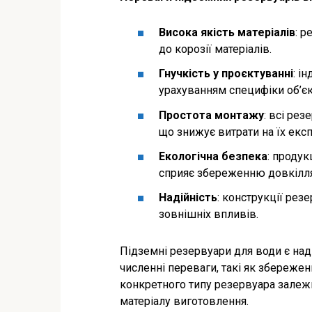
Висока якість матеріалів
: р
до корозії матеріалів.
Гнучкість у проєктуванні
: і
урахуванням специфіки об’єк
Простота монтажу
: всі ре
що знижує витрати на їх екс
Екологічна безпека
: продук
сприяє збереженню довкілля
Надійність
: конструкції рез
зовнішніх впливів.
Підземні резервуари для води є над
численні переваги, такі як збережен
конкретного типу резервуара залежи
матеріалу виготовлення.