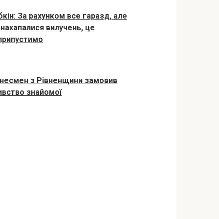
бкін: За рахунком все гаразд, але
 нахапалися вилучень, це
припустимо
знесмен з Рівненщини замовив
ивство знайомої