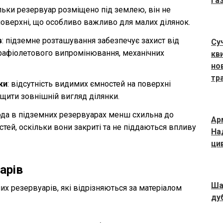
газ
ільки резервуар розміщено під землею, він не
поверхні, що особливо важливо для малих ділянок.
в
: підземне розташування забезпечує захист від
Су
трафіолетового випромінювання, механічних
кв
но
тр
ки
: відсутність видимих ємностей на поверхні
щити зовнішній вигляд ділянки.
вода в підземних резервуарах менш схильна до
Ар
стей, оскільки вони закриті та не піддаються впливу
Над
ци
арів
Ша
их резервуарів, які відрізняються за матеріалом
ду