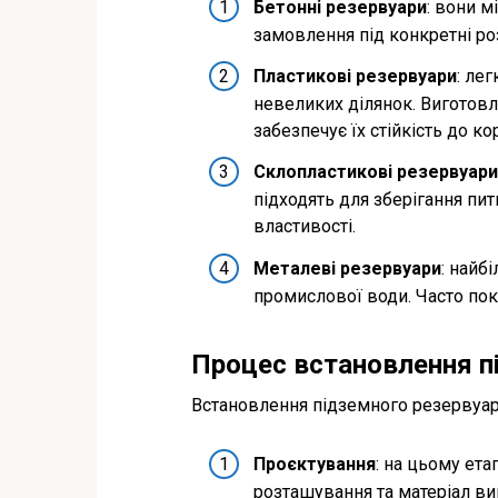
Бетонні резервуари
: вони м
замовлення під конкретні ро
Пластикові резервуари
: ле
невеликих ділянок. Виготовл
забезпечує їх стійкість до кор
Склопластикові резервуари
підходять для зберігання пит
властивості.
Металеві резервуари
: найб
промислової води. Часто по
Процес встановлення п
Встановлення підземного резервуара
Проєктування
: на цьому ета
розташування та матеріал ви