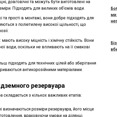
іцні, довговічні та можуть бути виготовлені на
зміри. Підходять для великих об’ємів води.
Бо
ми
гкі та прості в монтажі, вони добре підходять для
не
яються з поліетилену високої щільності, що
озії.
: мають високу міцність і хімічну стійкість. Вони
Бі
ної води, оскільки не впливають на її смакові
вб
ільш підходять для технічних цілей або зберігання
криваються антикорозійними матеріалами.
ідземного резервуара
 складається з кількох важливих етапів:
пі визначаються розміри резервуара, його місце
готовлення, враховуючи умови на ділянці.