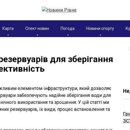
Карта
Спект новин
Погода
Новини спорту
Ку
резервуарів для зберігання
фективність
жливим елементом інфраструктури, який дозволяє
Не
зервуари забезпечують надійне зберігання води для
хнічного використання та зрошення. У цій статті ми
них резервуарів, їх види, процес встановлення та
Гр
ЗС