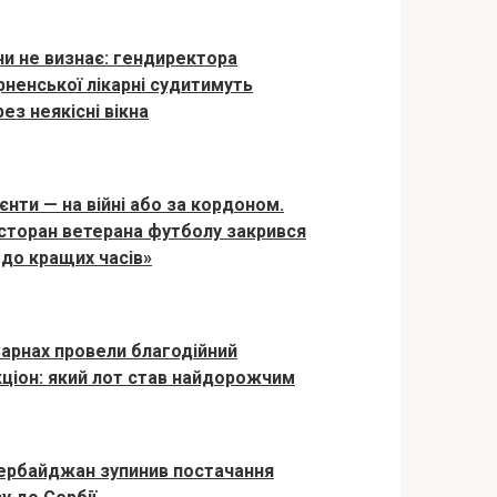
ни не визнає: гендиректора
рненської лікарні судитимуть
ез неякісні вікна
єнти — на війні або за кордоном.
сторан ветерана футболу закрився
«до кращих часів»
Сарнах провели благодійний
кціон: який лот став найдорожчим
ербайджан зупинив постачання