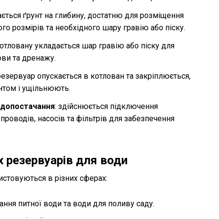
ається ґрунт на глибину, достатню для розміщення
го розмірів та необхідного шару гравію або піску.
котловану укладається шар гравію або піску для
ови та дренажу.
 резервуар опускається в котлован та закріплюється,
унтом і ущільнюють.
одопостачання
: здійснюється підключення
проводів, насосів та фільтрів для забезпечення
 резервуарів для води
стовуються в різних сферах:
гання питної води та води для поливу саду.