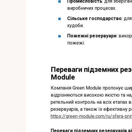
Промисловість
: для зберіга
виробничих процесах.
Сільське господарство
: дл
худоби.
Пожежні резервуари
: вико
пожежі.
Переваги підземних резе
Module
Компанія Green Module пропонує шир
відрізняються високою якістю та на
ретельний контроль на всіх етапах
резервуарів, а також їх ефективну р
https://green-module.com/ru/sfera-pr
Переваги підземних резервуарів в