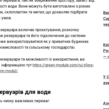
 переваги, такі як збереження простору, захист від
ості води. Вони можуть бути виготовлені з різних
к, склопластик та метал, що дозволяє підібрати
Ви
 умов.
Са
чер
зервуара включає проєктування, розкопку
аж резервуара та його підключення до системи
оже використовуватися як у приватних будинках
Клі
промисловості та сільському господарстві.
Ре
— 
резервуари та можливості їх використання, ви
 інформацією тут
https://green-module.com/ru/sfera-
rin-modul/
.
У 
ау
ервуарів для води
ь низку важливих переваг:
Аз