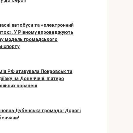
у до Сербії
часні автобуси та «електронний
иток». У Рівному впроваджують
ву модель громадського
анспорту
мія РФ атакувала Покровськ та
іївку на Донеччині, п’ятеро
вільних поранені
новна Дубенська громадо! Дорогі
бенчани!