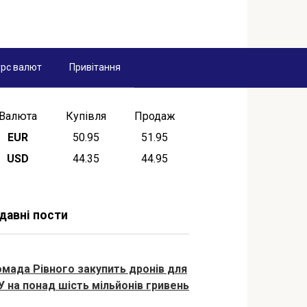
рс валют
Привітання
Валюта
Купівля
Продаж
EUR
50.95
51.95
USD
44.35
44.95
давні пости
омада Рівного закупить дронів для
У на понад шість мільйонів гривень