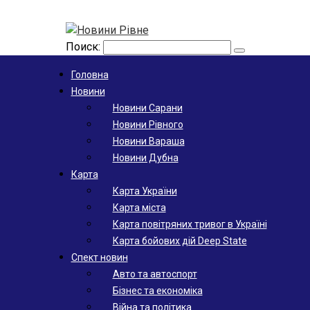
Поиск:
Головна
Новини
Новини Сарани
Новини Рівного
Новини Вараша
Новини Дубна
Карта
Карта України
Карта міста
Карта повітряних тривог в Україні
Карта бойових дій Deep State
Спект новин
Авто та автоспорт
Бізнес та економіка
Війна та політика