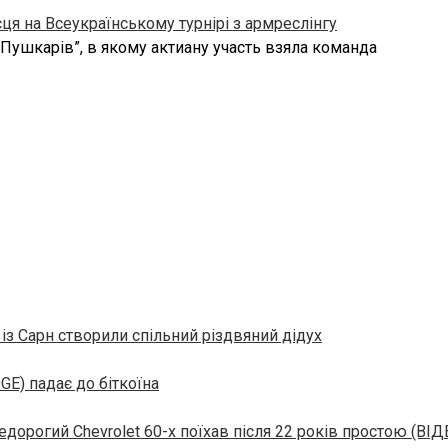
ця на Всеукраїнському турнірі з армреслінгу
 Пушкарів”, в якому актиану участь взяла команда
і із Сарн створили спільний різдвяний дідух
GE) падає до біткоїна
едорогий Chevrolet 60-х поїхав після 22 років простою (ВІД