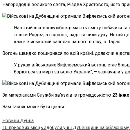
Напередодні великого свята, Різдва Христового, його при
Наші військовослужбовці мають змогу побачити та вз
тільки Різдва, а і єдності, надії та сили духу. Нехай 
каже військовий капелан нашого полку, о. Тарас.
Вогонь швидко поширився по всій країні, долаючи відстані
У руках військових Вифлеємський вогонь стає більше,
борються за мир і за волю України”, – зазначили у до
За матеріалами Служби звʼязків із громадськістю
23 інже
Вам також може бути цікаво
Новини Дубна
10 призових місць здобули учні Дубенщини на обласному е