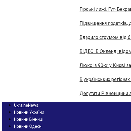
Гірські лижі. Гут-Бехра
Підвищення податків, д
Вдарило струмом від б
ВІДЕО. В Окленді відом
Люкс із 90-х: у Києві 
В українських регіонах
Депутати Рівненщини з
UkraineNews
Новини України
Новини Вінниці
Новини Одеси