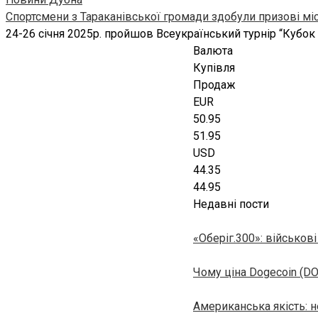
Спортсмени з Тараканівської громади здобули призові міс
24-26 січня 2025р. пройшов Всеукраїнський турнір “Кубок
Валюта
Купівля
Продаж
EUR
50.95
51.95
USD
44.35
44.95
Недавні пости
«Оберіг.300»: військов
Чому ціна Dogecoin (DO
Американська якість: н