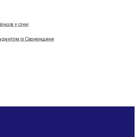
їнців у січні
тудентом із Сарненщини