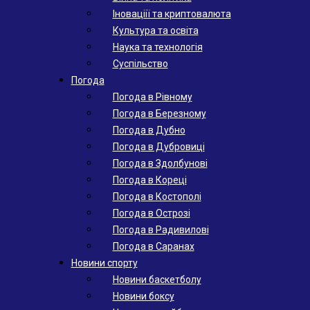
Іноваціії та криптовалюта
Культура та освіта
Наука та технологія
Суспільство
Погода
Погода в Рівному
Погода в Березному
Погода в Дубно
Погода в Дубровиці
Погода в Здолбунові
Погода в Кореці
Погода в Костополі
Погода в Острозі
Погода в Радивилові
Погода в Саранах
Новини спорту
Новини баскетболу
Новини боксу