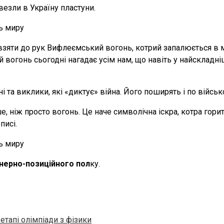
везли в Україну пластуни.
яти до рук Вифлеємський вогонь, котрий запалюється в міс
цей вогонь сьогодні нагадає усім нам, що навіть у найскладні
 та виклики, які «диктує» війна. Його поширять і по військ
 ніж просто вогонь. Це наче символічна іскра, котра горить
писі.
нерно-позиційного пол
ку.
тапі олімпіади з фізики