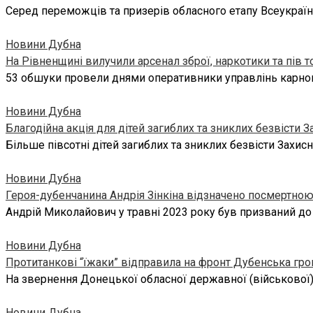
Серед переможців та призерів обласного етапу Всеукраїнс
Новини Дубна
На Рівненщині вилучили арсенал зброї, наркотики та пів 
53 обшуки провели днями оперативники управлінь карного
Новини Дубна
Благодійна акція для дітей загиблих та зниклих безвісти З
Більше півсотні дітей загиблих та зниклих безвісти Захи
Новини Дубна
Героя-дубенчанина Андрія Зінкіна відзначено посмертно
Андрій Миколайович у травні 2023 року був призваний до
Новини Дубна
Протитанкові “їжаки” відправила на фронт Дубенська гр
На звернення Донецької обласної державної (військової)
Новини Дубна