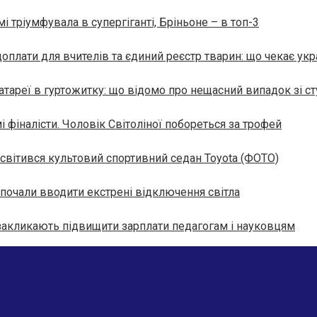
мі тріумфувала в супергіганті, Бріньоне – в топ-3
оплати для вчителів та єдиний реєстр тварин: що чекає укра
атареї в гуртожитку: що відомо про нещасний випадок зі с
і фіналісти. Чоловік Світоліної побореться за трофей
засвітився культовий спортивний седан Toyota (ФОТО)
 почали вводити екстрені відключення світла
акликають підвищити зарплати педагогам і науковцям