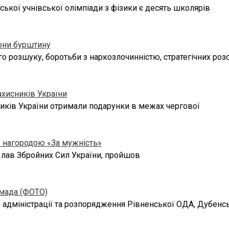
ької учнівської олімпіади з фізики є десять школярів
тони бурштину
 розшуку, боротьби з наркозлочинністю, стратегічних розс
ахисників України
сників України отримали подарунки в межах чергової
ю нагородою «За мужність»
 лав Збройних Сил України, пройшов
омада (ФОТО)
 адміністрації та розпорядження Рівненської ОДА, Дубенсь