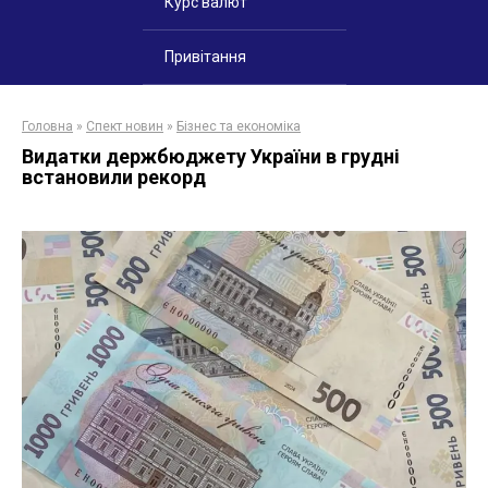
Курс валют
Привітання
Головна
»
Спект новин
»
Бізнес та економіка
Видатки держбюджету України в грудні
встановили рекорд