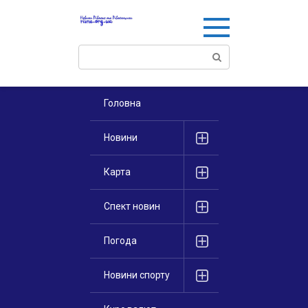
Перейти
к
контенту
Поиск:
Головна
Новини
Карта
Спект новин
Погода
Новини спорту