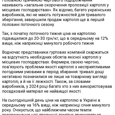
Головною причиною чергового подорожчання
називають «загальне скорочення пропозиції картоплі у
місцевих господарствах». Як відомо, багато українських
виробників, які не мають потужностей для тривалого
зберігання, завершили продаж картоплі ще в першій
половині поточного сезону.
Так, з початку поточного тижня ціна на картоплю
підвищилися до 20-30 грн/кг, що в середньому на 12%
вище, ніж наприкінці минулого робочого тижня.
Водночас представники гуртових компаній скаржаться
на відсутність необхідних обсягів якісної картоплі у
місцевих господарствах. Фермери, своєю чергою,
пов’язують проблеми якості картоплі з несприятливими
погодними умовами в період збирання: тривалі дощі
негативно позначилися не лише на товарному вигляді
картоплі, а й на її лежкості. Також, за словами
виробників, у 2024 році багато хто з них використовував
посадковий матеріал не найвищої якості.
На сьогоднішній день ціни на картоплю в Україні в
середньому на 16% вищі, ніж наприкінці січня минулого
року. Очікується, що найближчим часом темпи
подорожчання цієї продукції помітно прискоряться.