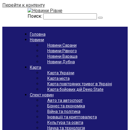
Перейти к контенту
Поиск:
Головна
Новини
Новини Сарани
Новини Рівного
Новини Вараша
Новини Дубна
Карта
Карта України
Карта міста
Карта повітряних тривог в Україні
Карта бойових дій Deep State
Спект новин
Авто та автоспорт
Бізнес та економіка
Війна та політика
Іноваціії та криптовалюта
Культура та освіта
Наука та технологія