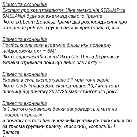
Бізнес та економіка
Експерт про криптовалюти: Ціна мемкоїнів $TRUMP та
$MELANIA буде залежати від самого Трампа
Фото: ixbt.com Дональд Трамп дав розпорядження про
створення робочої групи з питань криптовалют, яка
Бізнес та економіка
Російські олігархи втратили більш ніж половину
найдорожчих яхт — ЗМІ
Фото: superyachtfan.com/ Яхта Clio Олега Дерипаски
Україна отримала поки що лише одну яхту —
Бізнес та економіка
Україна в січні експортувала 3,1 млн тонн зерна
Фото: Getty Images Вже експортовано 10,7 млн тонн
пшениці Від початку 2024/25 маркетингового року
Бізнес та економіка
Із 1 лютого українські банки запровадять ліміти на
грошові перекази
З початку лютого банки класифікуватимуть таких клієнтів
за трьома групами ризику: «високий», «середній» і
Валюта