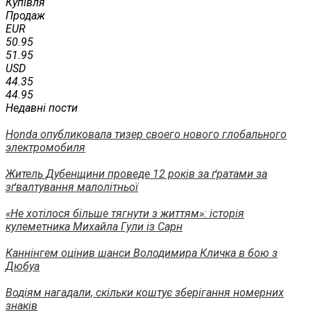
Купівля
Продаж
EUR
50.95
51.95
USD
44.35
44.95
Недавні пости
Honda опубликовала тизер своего нового глобального
электромобиля
Житель Дубенщини проведе 12 років за ґратами за
зґвалтування малолітньої
«Не хотілося більше тягнути з життям»: історія
кулеметника Михайла Гули із Сарн
Каннінгем оцінив шанси Володимира Кличка в бою з
Дюбуа
Водіям нагадали, скільки коштує зберігання номерних
знаків