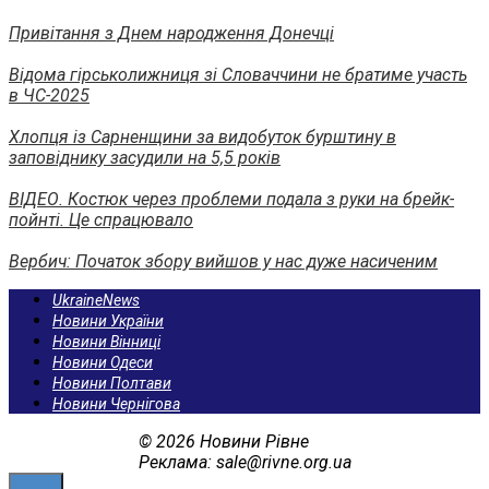
Привітання з Днем народження Донечці
Відома гірськолижниця зі Словаччини не братиме участь
в ЧС-2025
Хлопця із Сарненщини за видобуток бурштину в
заповіднику засудили на 5,5 років
ВІДЕО. Костюк через проблеми подала з руки на брейк-
пойнті. Це спрацювало
Вербич: Початок збору вийшов у нас дуже насиченим
UkraineNews
Новини України
Новини Вінниці
Новини Одеси
Новини Полтави
Новини Чернігова
© 2026 Новини Рівне
Реклама: sale@rivne.org.ua