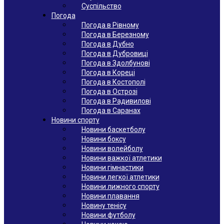
Суспільство
Погода
Погода в Рівному
Погода в Березному
Погода в Дубно
Погода в Дубровиці
Погода в Здолбунові
Погода в Кореці
Погода в Костополі
Погода в Острозі
Погода в Радивилові
Погода в Саранах
Новини спорту
Новини баскетболу
Новини боксу
Новини волейболу
Новини важкої атлетики
Новини гімнастики
Новини легкої атлетики
Новини лижного спорту
Новини плавання
Новину тенісу
Новини футболу