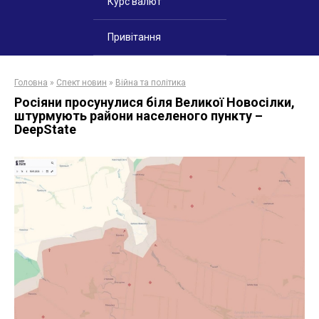
Курс валют
Привітання
Головна
»
Спект новин
»
Війна та політика
Росіяни просунулися біля Великої Новосілки,
штурмують райони населеного пункту –
DeepState