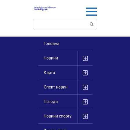
Перейти
к
контенту
Поиск:
Головна
Новини
Карта
Спект новин
Погода
Новини спорту