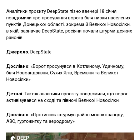
Аналітики проєкту DeepState пізно ввечері 18 січня
повідомили про просування ворога біля низки населених
пунктів Донецької області, зокрема й Великої Новосілки,
в якій, зазначає DeepState, росіяни почали штурми деяких
районів.
Джерело
: DeepState
Дослівно
: «Ворог просунувся в Котлиному, Удачному,
біля Новоандріївки, Сухих Ялів, Времівки та Великої
Новосілки».
Деталі
: Також аналітики проєкту повідомили, що ворог
активізувався на сході та півночі Великої Новосілки.
Дослівно
: «Противник штурмує район молокозаводу,
АЗС, гуртожитку та аеродрому».