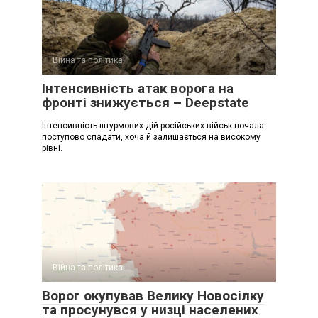
Війна та політика
Інтенсивність атак ворога на
фронті знижується – Deepstate
Інтенсивність штурмових дій російських військ почала
поступово спадати, хоча й залишається на високому
рівні.
Війна та політика
Ворог окупував Велику Новосілку
та просунувся у низці населених