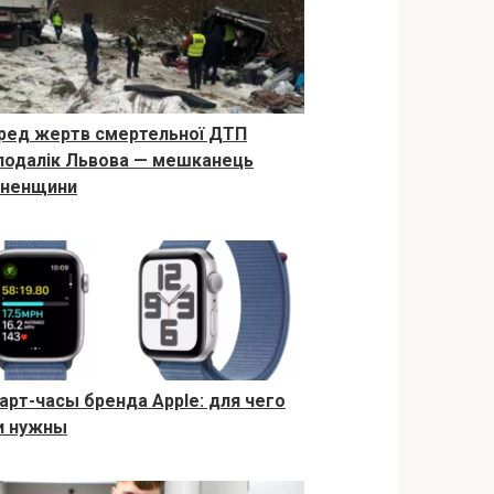
ред жертв смертельної ДТП
подалік Львова — мешканець
вненщини
арт-часы бренда Apple: для чего
и нужны