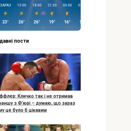
ЗАРАЗ
15:00
18:00
21:00
00:00
03:00
06:00
09:00
23°
26°
26°
19°
16°
15°
13°
20°
давні пости
ффлер: Кличко так і не отримав
ваншу з Ф’юрі – думаю, що зараз
му це було б цікавим