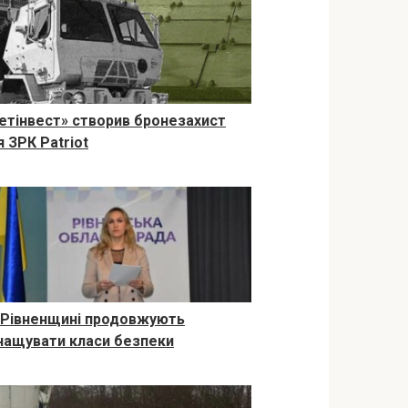
етінвест» створив бронезахист
я ЗРК Patriot
 Рівненщині продовжують
нащувати класи безпеки