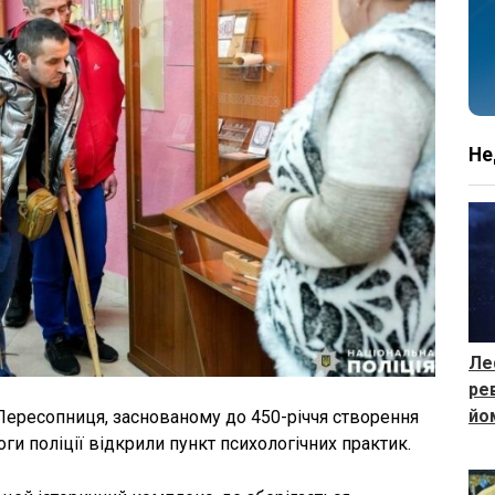
Не
Ле
ре
йо
Пересопниця, заснованому до 450-річчя створення
ги поліції відкрили пункт психологічних практик.