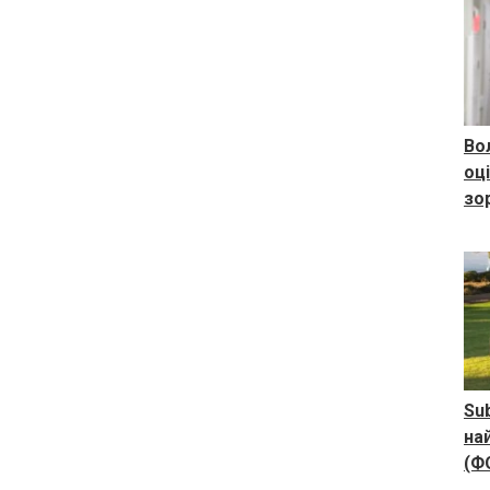
Во
оц
зо
Su
на
(Ф