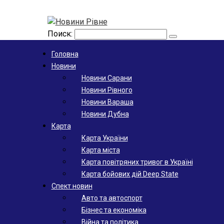
Поиск:
Головна
Новини
Новини Сарани
Новини Рівного
Новини Вараша
Новини Дубна
Карта
Карта України
Карта міста
Карта повітряних тривог в Україні
Карта бойових дій Deep State
Спект новин
Авто та автоспорт
Бізнес та економіка
Війна та політика