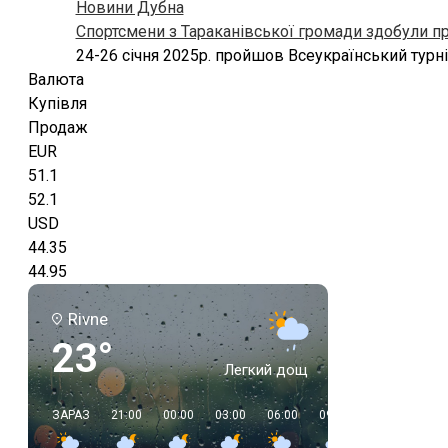
Новини Дубна
Спортсмени з Тараканівської громади здобули пр
24-26 січня 2025р. пройшов Всеукраїнський турн
Валюта
Купівля
Продаж
EUR
51.1
52.1
USD
44.35
44.95
Rivne
23°
Легкий дощ
ЗАРАЗ
21:00
00:00
03:00
06:00
09:00
12:00
15:0