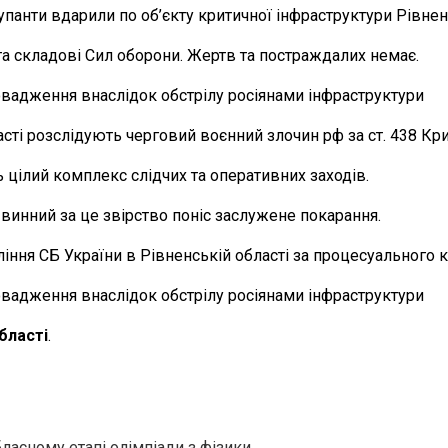
купанти вдарили по об’єкту критичної інфраструктури Рівне
та складові Сил оборони. Жертв та постраждалих немає.
сті розслідують черговий воєнний злочин рф за ст. 438 Кр
 цілий комплекс слідчих та оперативних заходів.
 винний за це звірство поніс заслужене покарання.
іння СБ України в Рівненській області за процесуального 
бласті
.
ласному етапі олімпіади з фізики