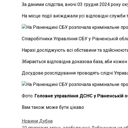
За даними
слідства
, вночі 03 грудня 2024 року о
На місце події виїжджали усі відповідні служби 
Співробітники Управління СБУ у Рівненській обла
Наразі досліджують всі обставини та здійснюють
Збирається відповідна доказова база, аби кожен
Досудове розслідування проводять слідчі Управл
Фото:
Головне управління ДСНС у Рівненській о
Вам також може бути цікаво
Новини Дубна
10 призових місць здобули учні Дубенщини на об