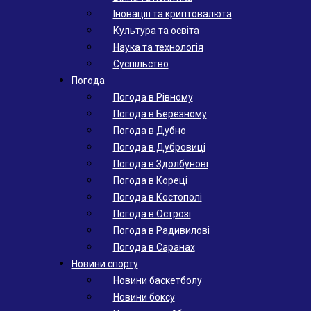
Іноваціії та криптовалюта
Культура та освіта
Наука та технологія
Суспільство
Погода
Погода в Рівному
Погода в Березному
Погода в Дубно
Погода в Дубровиці
Погода в Здолбунові
Погода в Кореці
Погода в Костополі
Погода в Острозі
Погода в Радивилові
Погода в Саранах
Новини спорту
Новини баскетболу
Новини боксу