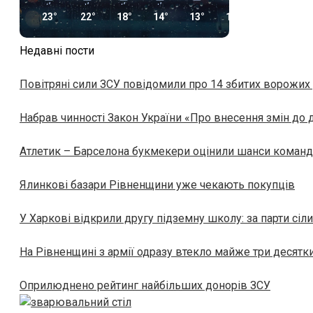
23°
22°
18°
14°
13°
16°
23°
26
Недавні пости
Повітряні сили ЗСУ повідомили про 14 збитих ворожих
Набрав чинності Закон України «Про внесення змін до 
Атлетик – Барселона букмекери оцінили шанси команд 
Ялинкові базари Рівненщини уже чекають покупців
У Харкові відкрили другу підземну школу: за парти сіли
На Рівненщині з армії одразу втекло майже три десят
Оприлюднено рейтинг найбільших донорів ЗСУ