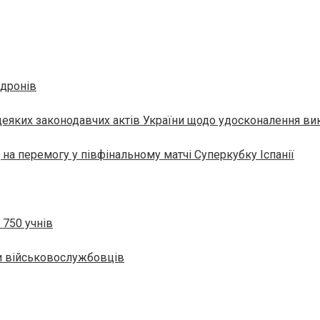
°
 дронів
деяких законодавчих актів України щодо удосконалення ви
на перемогу у півфінальному матчі Суперкубку Іспанії
 750 учнів
ки військовослужбовців