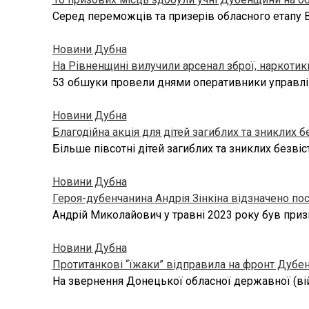
Серед переможців та призерів обласного етапу В
Новини Дубна
На Рівненщині вилучили арсенал зброї, наркотик
53 обшуки провели днями оперативники управлінь
Новини Дубна
Благодійна акція для дітей загиблих та зниклих б
Більше півсотні дітей загиблих та зниклих безві
Новини Дубна
Героя-дубенчанина Андрія Зінкіна відзначено п
Андрій Миколайович у травні 2023 року був при
Новини Дубна
Протитанкові “їжаки” відправила на фронт Дубе
На звернення Донецької обласної державної (вій