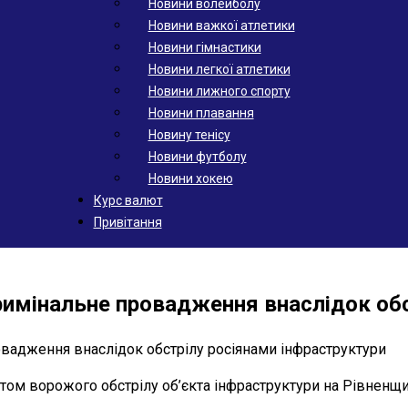
Новини волейболу
Новини важкої атлетики
Новини гімнастики
Новини легкої атлетики
Новини лижного спорту
Новини плавання
Новину тенісу
Новини футболу
Новини хокею
Курс валют
Привітання
римінальне провадження внаслідок обс
ом ворожого обстрілу об’єкта інфраструктури на Рівненщи