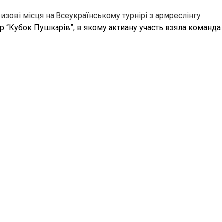
изові місця на Всеукраїнському турнірі з армреслінгу
ір “Кубок Пушкарів”, в якому актиану участь взяла команда
0