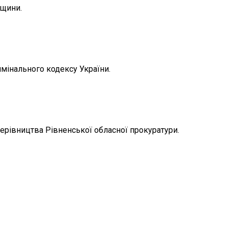
нщини.
имінального кодексу України.
керівництва Рівненської обласної прокуратури.