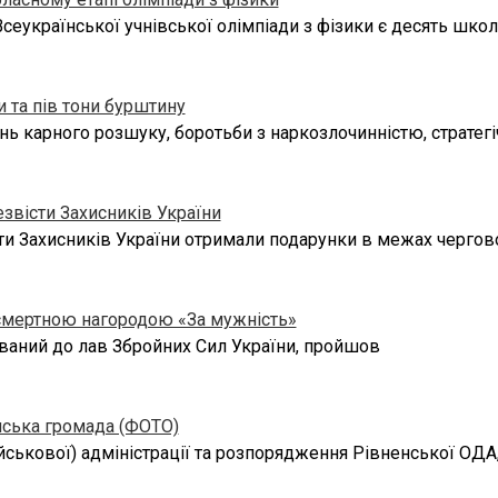
сеукраїнської учнівської олімпіади з фізики є десять школ
и та пів тони бурштину
 карного розшуку, боротьби з наркозлочинністю, стратегі
езвісти Захисників України
сти Захисників України отримали подарунки в межах чергов
осмертною нагородою «За мужність»
званий до лав Збройних Сил України, пройшов
нська громада (ФОТО)
ськової) адміністрації та розпорядження Рівненської ОДА