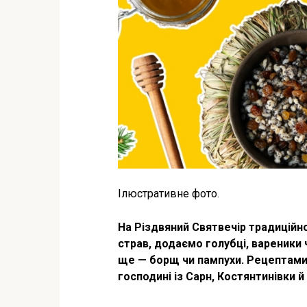
Ілюстративне фото.
На Різдвяний Святвечір традиційно
страв, додаємо голубці, вареники 
ще — борщ чи пампухи. Рецептами 
господині із Сарн, Костянтинівки й