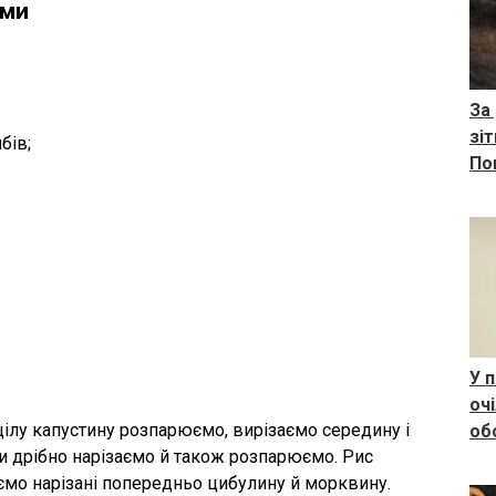
ами
За
зі
бів;
По
У 
оч
цілу капустину розпарюємо, вирізаємо середину і
об
би дрібно нарізаємо й також розпарюємо. Рис
ємо нарізані попередньо цибулину й морквину.