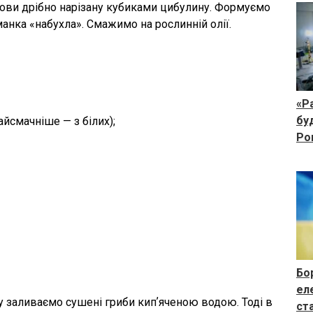
ови дрібно нарізану кубиками цибулину. Формуємо
анка «набухла». Смажимо на рослинній олії.
«Р
бу
айсмачніше — з білих);
Ро
Бо
ел
у заливаємо сушені гриби кипʼяченою водою. Тоді в
ст