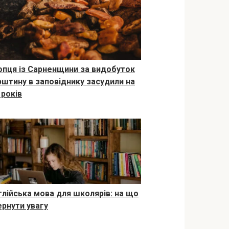
опця із Сарненщини за видобуток
рштину в заповіднику засудили на
 років
глійська мова для школярів: на що
ернути увагу