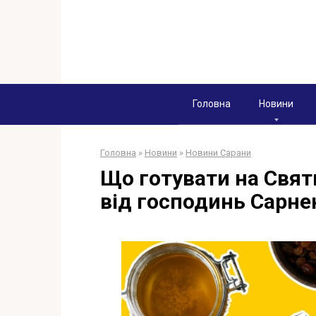
Перейти
к
контенту
Головна
Новини
Головна
»
Новини
»
Новини Сарани
Що готувати на Святв
від господинь Сарн