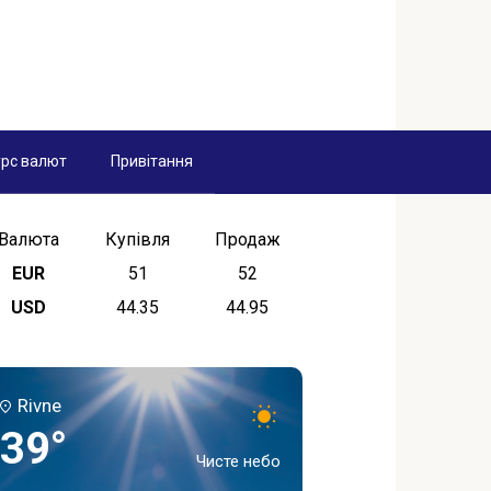
рс валют
Привітання
Валюта
Купівля
Продаж
EUR
51
52
USD
44.35
44.95
Rivne
39°
Чисте небо