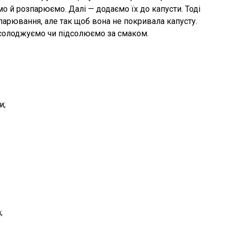
мо й розпарюємо. Далі — додаємо їх до капусти. Тоді
арювання, але так щоб вона не покривала капусту.
солоджуємо чи підсолюємо за смаком.
и;
;