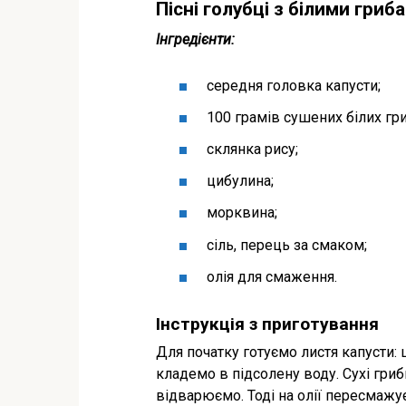
Пісні голубці з білими гриб
Інгредієнти:
середня головка капусти;
100 грамів сушених білих гри
склянка рису;
цибулина;
морквина;
сіль, перець за смаком;
олія для смаження.
Інструкція з приготування
Для початку готуємо листя капусти: 
кладемо в підсолену воду. Сухі гри
відварюємо. Тоді на олії пересмажу