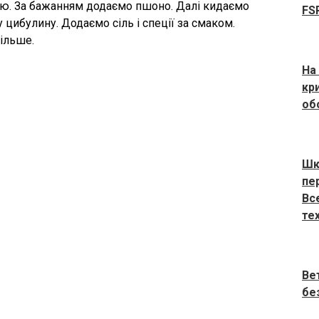
лю. За бажанням додаємо пшоно. Далі кидаємо
FS
у цибулину. Додаємо сіль і спеції за смаком.
ільше.
На
кр
об
Шк
пе
Вс
те
Ве
бе