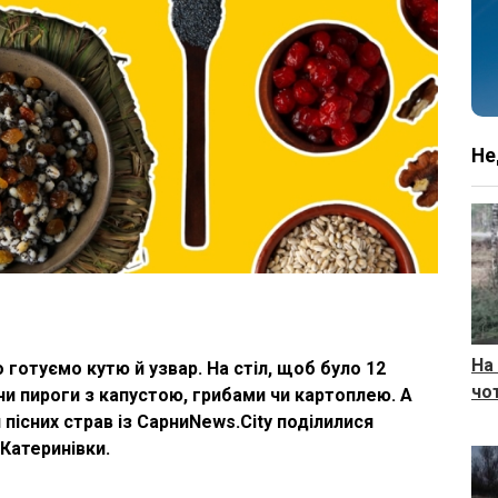
Не
На
 готуємо кутю й узвар. На стіл, щоб було 12
чо
чи пироги з капустою, грибами чи картоплею. А
пісних страв із СарниNews.City поділилися
 Катеринівки.