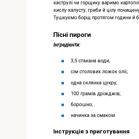
каструлі чи горщику варимо картоп
кислу капусту, гриби й цілу почищен
Тушкуємо борщ протягом години й б
Пісні пироги
Інгредієнти:
3,5 стакана води;
сім столових ложок олії;
одна склянка цукру;
100 грамів дріжджів;
борошно;
начинка за смаком.
Інструкція з приготування