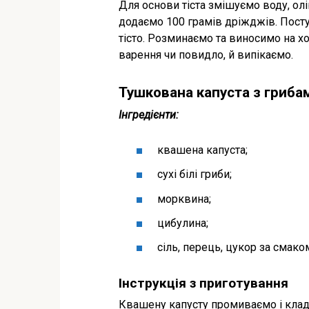
Для основи тіста змішуємо воду, олі
додаємо 100 грамів дріжджів. Пост
тісто. Розминаємо та виносимо на хо
варення чи повидло, й випікаємо.
Тушкована капуста з гриба
Інгредієнти:
квашена капуста;
сухі білі гриби;
морквина;
цибулина;
сіль, перець, цукор за смако
Інструкція з приготування
Квашену капусту промиваємо і клад