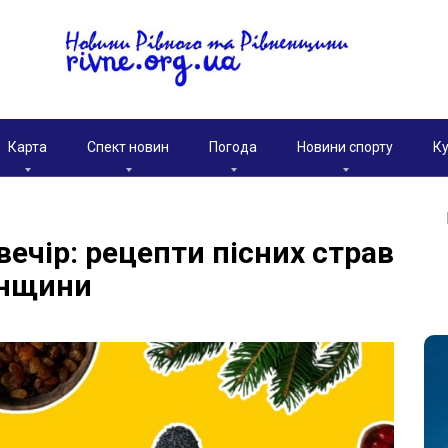
Карта
Спект новин
Погода
Новини спорту
Ку
ечір: рецепти пісних страв
енщини