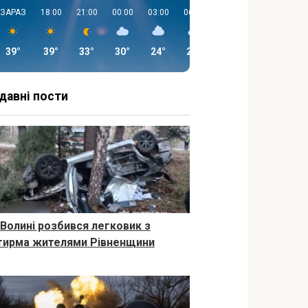
ЗАРАЗ
18:00
21:00
00:00
03:00
06:00
09:00
12:00
39°
39°
33°
30°
24°
22°
26°
27°
давні пости
 Волині розбився легковик з
тирма жителями Рівненщини