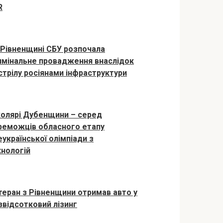
R
 Рівненщині СБУ розпочала
имінальне провадження внаслідок
стрілу росіянами інфраструктури
олярі Дубенщини – серед
реможців обласного етапу
еукраїнської олімпіади з
хнологій
теран з Рівненщини отримав авто у
звідсотковий лізинг