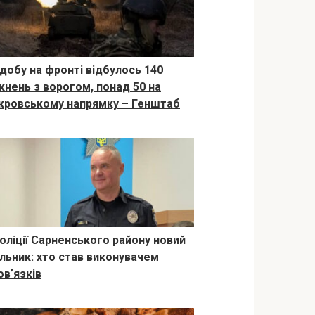
 добу на фронті відбулось 140
ткнень з ворогом, понад 50 на
кровському напрямку – Генштаб
поліції Сарненського району новий
ільник: хто став виконувачем
овʼязків