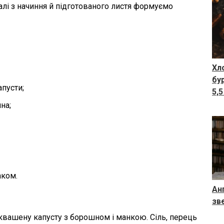
лі з начиння й підготованого листя формуємо
Хл
бу
апусти;
5,5
на;
аком.
Ан
зв
квашену капусту з борошном і манкою. Сіль, перець