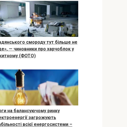
адянського смороду тут більше не
де», — чиновники про харчоблок у
китному (ФОТО)
рги на балансуючому ринку
ектроенергії загрожують
абільності всієї енергосистеми –