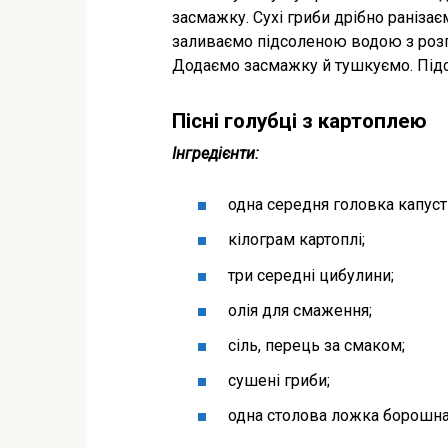
засмажку. Сухі гриби дрібно ранізає
заливаємо підсоленою водою з розп
Додаємо засмажку й тушкуємо. Під
Пісні голубці з картоплею
Інгредієнти:
одна середня головка капуст
кілограм картоплі;
три середні цибулини;
олія для смаження;
сіль, перець за смаком;
сушені гриби;
одна столова ложка борошна