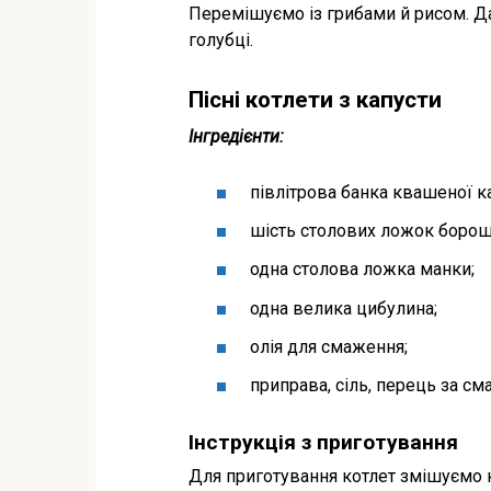
Перемішуємо із грибами й рисом. Да
голубці.
Пісні котлети з капусти
Інгредієнти:
півлітрова банка квашеної к
шість столових ложок борош
одна столова ложка манки;
одна велика цибулина;
олія для смаження;
приправа, сіль, перець за см
Інструкція з приготування
Для приготування котлет змішуємо 