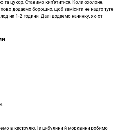
ю та цукор. Ставимо кипʼятитися. Коли охолоне,
упово додаємо борошно, щоб замісити не надто туге
лод на 1-2 години. Далі додаємо начинку, як-от
ми
м.
емо в каструлю. Із цибулини й морквини робимо