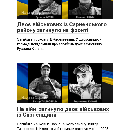
Новини Сарани
Двоє військових із Сарненського
району загинуло на фронті
Загиблі військові з Дубровиччини. У Дубровицькій
громаді повідомили про загибель двох захисників:
Руслана Котяша
Новини Сарани
На війні загинуло двоє військових
із Сарненщини
Загиблі військові із Сарненського району. Віктор
Тишковець із Клесівської громади загинув у січні 2025