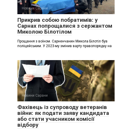
Новини Сарани
Прикрив собою побратимів: у
Сарнах попрощалися з сержантом
Миколою Білотілом
Прощання з воїном. Сарненчанин Микола Білотіл був
поліцейським. У 2023-му змінив варту правопорядку на
Новини Сарани
Фахівець із супроводу ветеранів
війни: як подати заяву кандидата
або стати учасником комісії
відбору