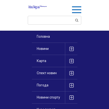
Перейти
к
контенту
Поиск:
Головна
Новини
Карта
Спект новин
Погода
Новини спорту