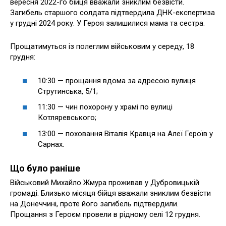
вересня 2022-го бійця вважали зниклим безвісти.
Загибель старшого солдата підтвердила ДНК-експертиза
у грудні 2024 року. У Героя залишилися мама та сестра.
Прощатимуться із полеглим військовим у середу, 18
грудня:
10:30 — прощання вдома за адресою вулиця
Струтинська, 5/1;
11:30 — чин похорону у храмі по вулиці
Котляревського;
13:00 — поховання Віталія Кравця на Алеї Героїв у
Сарнах.
Що було раніше
Військовий Михайло Жмура проживав у Дубровицькій
громаді. Близько місяця бійця вважали зниклим безвісти
на Донеччині, проте його загибель підтвердили.
Прощання з Героєм провели в рідному селі 12 грудня.