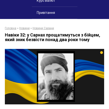
Курс валют
Привітання
Головна
»
Новини
»
Новини Сарани
Навіки 32: у Сарнах прощатимуться з бійцем,
який зник безвісти понад два роки тому