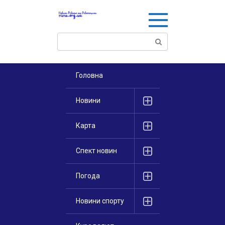
Перейти
к
контенту
Поиск:
Головна
Новини
Карта
Спект новин
Погода
Новини спорту