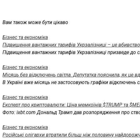
Вам також може бути цікаво
Бізнес та економіка
Підвищення вантажних тарифів Укрзалізниці – це вбивство 
Підвищення вантажних тарифів Укрзалізниці призведе до с
Бізнес та економіка
Місяць без відключень світла. Депутатка пояснила, як це в
В Україні вже місяць не застосовують графіки відключень с
Бізнес та економіка
Експерт про криптовалюти: Ціна мемкоїнів $TRUMP та $ME
Фото: ixbt.com Дональд Трамп дав розпорядження про ство
Бізнес та економіка
Російські олігархи втратили більш ніж половину найдорожч