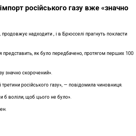
імпорт російського газу вже «значно
, продовжує надходити , і в Брюсселі прагнуть покласти
я представить, як було передбачено, протягом перших 100
азу значно скорочений».
і третини російського газу», — повідомила чиновниця.
ми б воліли, щоб цього не було».
ен.