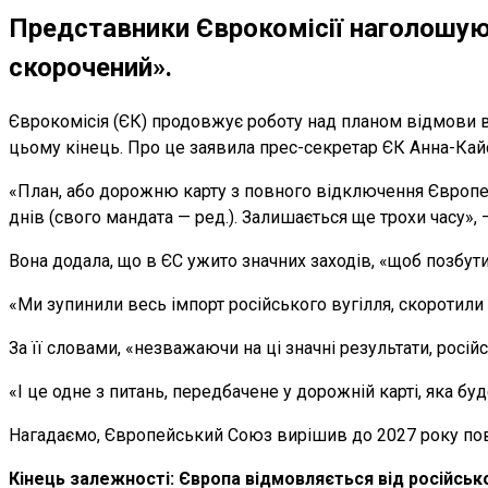
Представники Єврокомісії наголошуют
скорочений».
Єврокомісія (ЄК) продовжує роботу над планом відмови від
цьому кінець. Про це заявила прес-секретар ЄК Анна-Кайса
«План, або дорожню карту з повного відключення Європей
днів (свого мандата — ред.). Залишається ще трохи часу», 
Вона додала, що в ЄС ужито значних заходів, «щоб позбути
«Ми зупинили весь імпорт російського вугілля, скоротили 
За її словами, «незважаючи на ці значні результати, російс
«І це одне з питань, передбачене у дорожній карті, яка 
Нагадаємо, Європейський Союз вирішив до 2027 року повн
Кінець залежності: Європа відмовляється від російськ