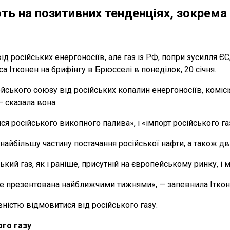
ь на позитивних тенденціях, зокрема 
 російських енергоносіїв, але газ із РФ, попри зусилля ЄС
 Ітконен на брифінгу в Брюсселі в понеділок, 20 січня.
ського союзу від російських копалин енергоносіїв, комісі
— сказала вона.
ся російського викопного палива», і «імпорт російського г
найбільшу частину постачання російської нафти, а також дв
ький газ, як і раніше, присутній на європейському ринку, і 
буде презентована найближчими тижнями», — запевнила Іткон
істю відмовитися від російського газу.
ого газу