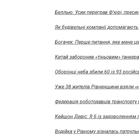
Беллью: Усик переграв Ф’юрі, преси
Як будівельні компанії допомагають
Богачук: Перше питання, яке мене цік
Китай заборонив «тіньовим» танкера
Оборонці неба збили 60 із 93 російс
Уже 38 жителів Рівненщини взяли «ну
Федерація роботодавців транспорту 
Кейшон Девіс: Я б із задоволенням
Водійка у Рівному зізналась патруль