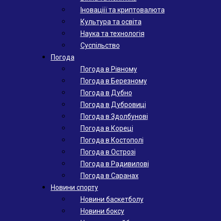
Іноваціії та криптовалюта
Культура та освіта
Наука та технологія
Суспільство
Погода
Погода в Рівному
Погода в Березному
Погода в Дубно
Погода в Дубровиці
Погода в Здолбунові
Погода в Кореці
Погода в Костополі
Погода в Острозі
Погода в Радивилові
Погода в Саранах
Новини спорту
Новини баскетболу
Новини боксу