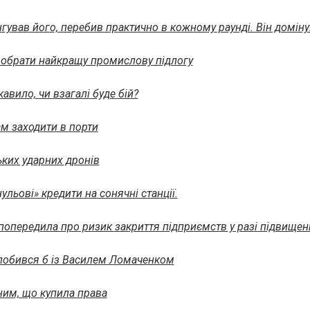
нгував його, перебив практично в кожному раунді. Він домін
 обрати найкращу промислову підлогу
авило, чи взагалі буде бій?
м заходити в порти
ьких ударних дронів
льові» кредити на сонячні станції.
попередила про ризик закриття підприємств у разі підвищен
 побився б із Василем Ломаченком
ним, що купила права