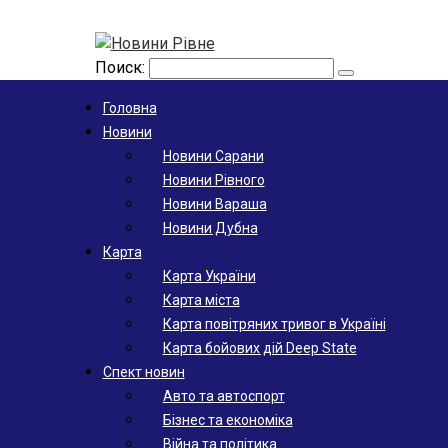
Поиск:
Головна
Новини
Новини Сарани
Новини Рівного
Новини Вараша
Новини Дубна
Карта
Карта України
Карта міста
Карта повітряних тривог в Україні
Карта бойових дій Deep State
Спект новин
Авто та автоспорт
Бізнес та економіка
Війна та політика