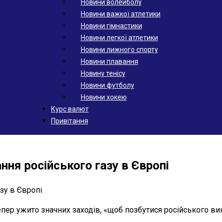
Новини волейболу
Новини важкої атлетики
Новини гімнастики
Новини легкої атлетики
Новини лижного спорту
Новини плавання
Новину тенісу
Новини футболу
Новини хокею
Курс валют
Привітання
ння російського газу в Європі
епер ужито значних заходів, «щоб позбутися російського в