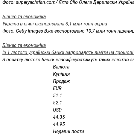
Фото: superyachtfan.com/ Яхта Clio Олега Дерипаски Украї
Бізнес та економіка
Україна в січні експортувала 3,1 млн тонн зерна
Фото: Getty Images Вже експортовано 10,7 млн тонн пшениц
Бізнес та економіка
Із 1 лютого українські банки запровадять ліміти на грошов
З початку лютого банки класифікуватимуть таких клієнтів за
Валюта
Купівля
Продаж
EUR
51.1
52.1
USD
44.35
44.95
Недавні пости