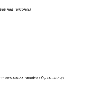
ував над Тайсоном
ня вантажних тарифів «Укрзалізниці»