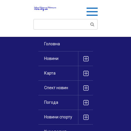
Перейти
к
контенту
Поиск:
Головна
Новини
Карта
Спект новин
Погода
Новини спорту