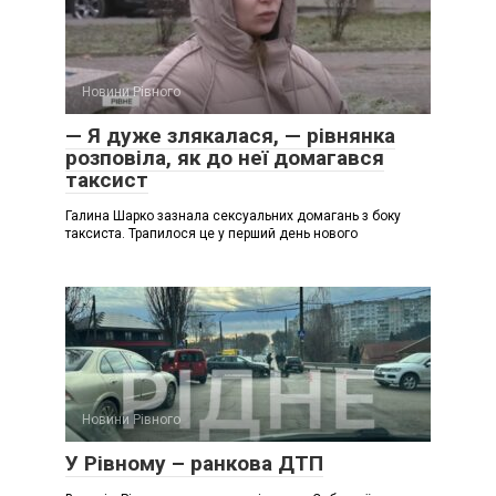
Новини Рівного
— Я дуже злякалася, — рівнянка
розповіла, як до неї домагався
таксист
Галина Шарко зазнала сексуальних домагань з боку
таксиста. Трапилося це у перший день нового
Новини Рівного
У Рівному – ранкова ДТП