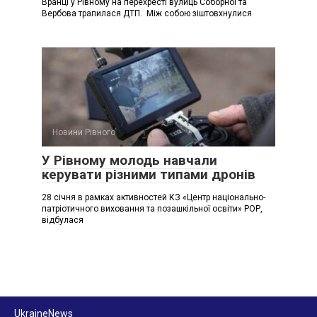
Вранці у Рівному на перехресті вулиць Соборної та
Вербова трапилася ДТП. Між собою зіштовхнулися
Новини Рівного
У Рівному молодь навчали
керувати різними типами дронів
28 січня в рамках активностей КЗ «Центр національно-
патріотичного виховання та позашкільної освіти» РОР,
відбулася
UkraineNews