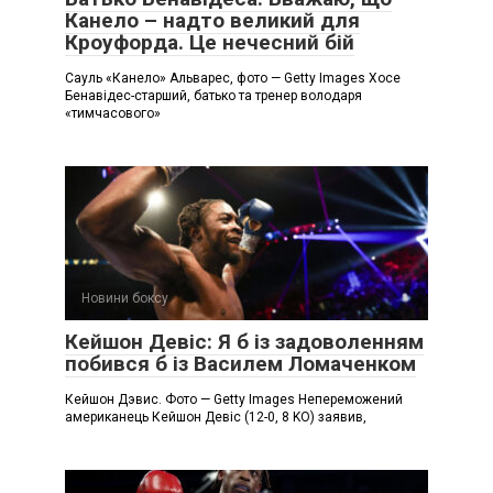
Канело – надто великий для
Кроуфорда. Це нечесний бій
Сауль «Канело» Альварес, фото — Getty Images Хосе
Бенавідес-старший, батько та тренер володаря
«тимчасового»
Новини боксу
Кейшон Девіс: Я б із задоволенням
побився б із Василем Ломаченком
Кейшон Дэвис. Фото — Getty Images Непереможений
американець Кейшон Девіс (12-0, 8 KO) заявив,