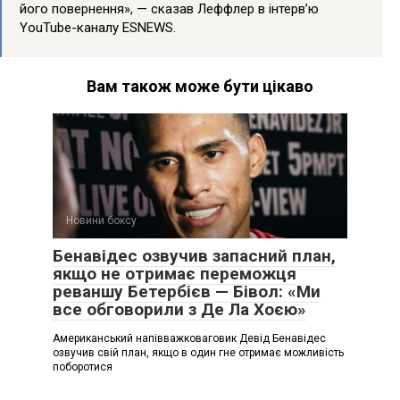
його повернення», — сказав Леффлер в інтерв’ю
YouTube-каналу ESNEWS.
Вам також може бути цікаво
Новини боксу
Бенавідес озвучив запасний план,
якщо не отримає переможця
реваншу Бетербієв — Бівол: «Ми
все обговорили з Де Ла Хоєю»
Американський напівважковаговик Девід Бенавідес
озвучив свій план, якщо в один гне отримає можливість
поборотися