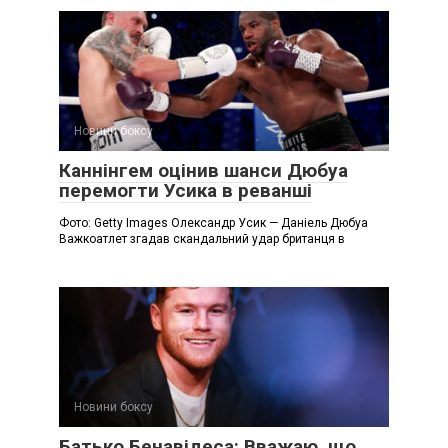
Новини боксу
Каннінгем оцінив шанси Дюбуа
перемогти Усика в реванші
Фото: Getty Images Олександр Усик — Даніель Дюбуа
Важкоатлет згадав скандальний удар британця в
Новини боксу
Батько Бенавідеса: Вважаю, що