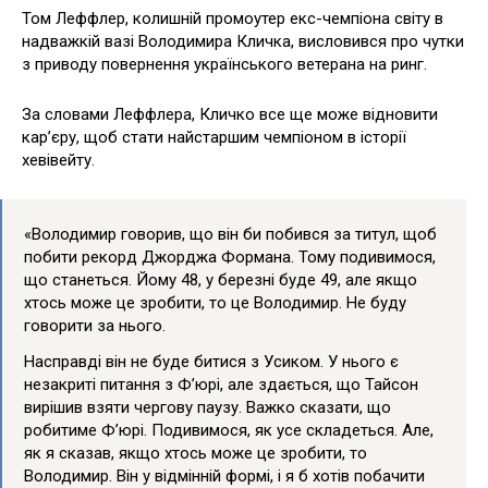
Том Леффлер, колишній промоутер екс-чемпіона світу в
надважкій вазі Володимира Кличка, висловився про чутки
з приводу повернення українського ветерана на ринг.
За словами Леффлера, Кличко все ще може відновити
кар’єру, щоб стати найстаршим чемпіоном в історії
хевівейту.
«Володимир говорив, що він би побився за титул, щоб
побити рекорд Джорджа Формана. Тому подивимося,
що станеться. Йому 48, у березні буде 49, але якщо
хтось може це зробити, то це Володимир. Не буду
говорити за нього.
Насправді він не буде битися з Усиком. У нього є
незакриті питання з Ф’юрі, але здається, що Тайсон
вирішив взяти чергову паузу. Важко сказати, що
робитиме Ф’юрі. Подивимося, як усе складеться. Але,
як я сказав, якщо хтось може це зробити, то
Володимир. Він у відмінній формі, і я б хотів побачити