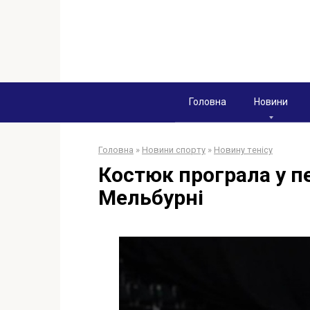
Перейти
к
контенту
Головна
Новини
Головна
»
Новини спорту
»
Новину тенісу
Костюк програла у п
Мельбурні