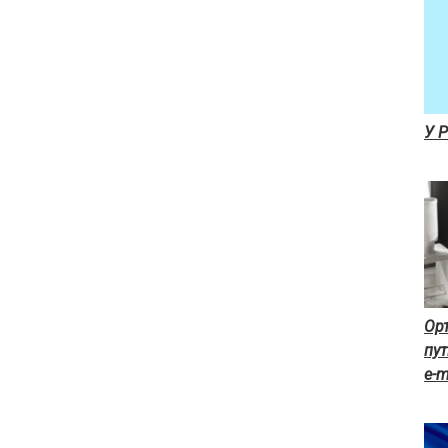
У Р
Ор
пут
e-m