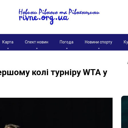
Карта
Спект новин
Погода
Новини спорту
Ку
ершому колі турніру WTA у