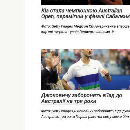
Кіз стала чемпіонкою Australian
Open, перемігши у фіналі Сабалєнк
Фото: Getty Images Медісон Кіз Американка вперше
кар’єрі виграла турнір Великого шолома. У
Новину тенісу
Джоковичу заборонять в’їзд до
Австралії на три роки
Фото: Getty Images Джоковичу заборонять відвідув
Австралію три роки Перша ракетка світу може біл