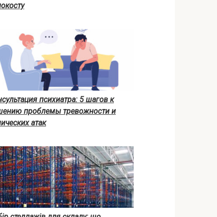
локосту
сультация психиатра: 5 шагов к
шению проблемы тревожности и
ических атак
ір стеллажів для складу: що