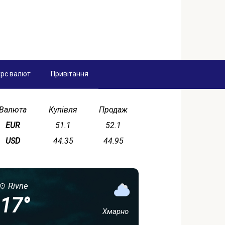
рс валют
Привітання
Валюта
Купівля
Продаж
EUR
51.1
52.1
USD
44.35
44.95
Rivne
17°
Хмарно