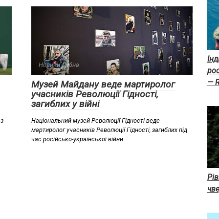
Інд
Новини Дубна
рос
— R
Музей Майдану веде мартиролог
учасників Революції Гідності,
загиблих у війні
 з
Національний музей Революції Гідності веде
мартиролог учасників Революції Гідності, загиблих під
час російсько-української війни
Рів
чв