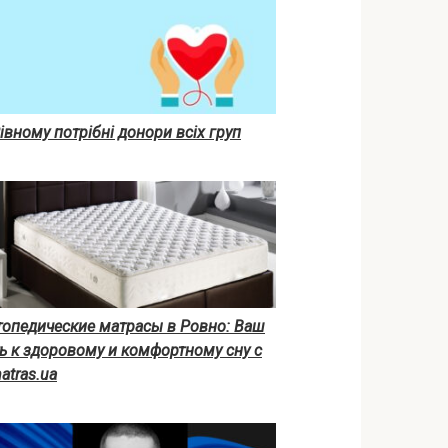
івному потрібні донори всіх груп
топедические матрасы в Ровно: Ваш
ь к здоровому и комфортному сну c
atras.ua