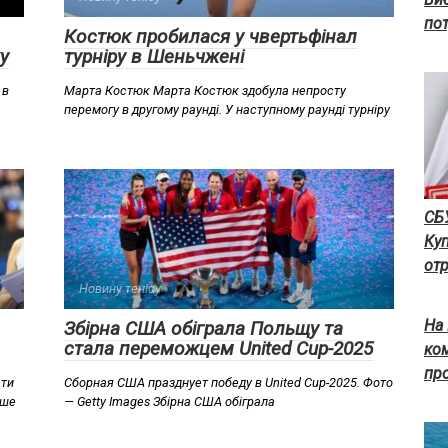
пот
Костюк пробилася у чвертьфінал
у
турніру в Шеньчжені
 в
Марта Костюк Марта Костюк здобула непросту
перемогу в другому раунді. У наступному раунді турніру
​СБ
Куп
отр
Новину тенісу
На
Збірна США обіграла Польщу та
стала переможцем United Cup-2025
ко
пр
ати
Сборная США празднует победу в United Cup-2025. Фото
ьше
— Getty Images Збірна США обіграла