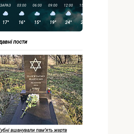
ЗАРАЗ
03:00
06:00
09:00
12:00
15:00
18:00
21:00
17°
16°
15°
19°
24°
27°
27°
20°
давні пости
убні вшанували пам’ять жертв