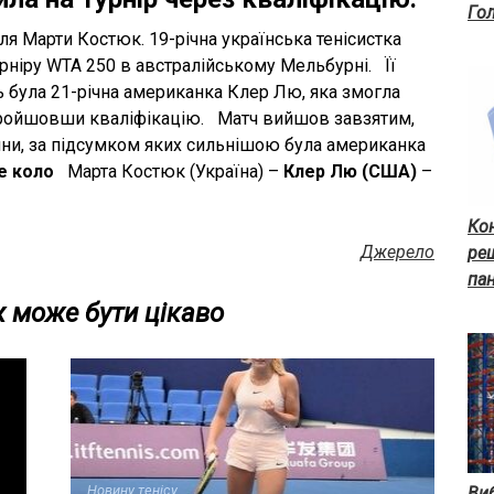
Го
 Марти Костюк. 19-річна українська тенісистка
урніру WTA 250 в австралійському Мельбурні. Її
 була 21-річна американка Клер Лю, яка змогла
пройшовши кваліфікацію. Матч вийшов завзятим,
ни, за підсумком яких сильнішою була американка
е коло
Марта Костюк (Україна) –
Клер Лю (США)
–
Кон
Джерело
ре
пан
 може бути цікаво
Новину тенісу
Виб