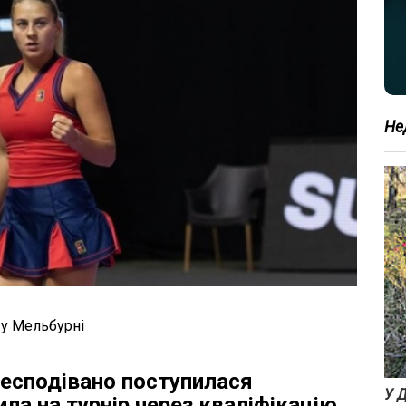
Не
 у Мельбурні
несподівано поступилася
У Д
ла на турнір через кваліфікацію.