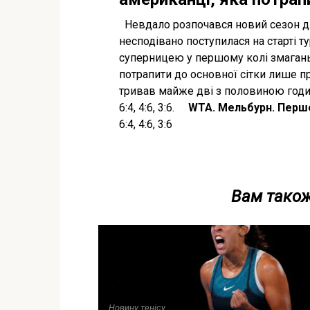
Невдало розпочався новий сезон для
несподівано поступилася на старті т
суперницею у першому колі змагань
потрапити до основної сітки лише 
тривав майже дві з половиною годи
6:4, 4:6, 3:6.
WTA. Мельбурн. Перш
6:4, 4:6, 3:6
Вам також
Новину тенісу