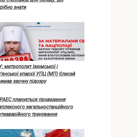
рібно знати
У: митрополит Ізюмської і
’янської єпархії УПЦ (МП) Єлисей
имав заочну підозру
 РАЕС планується проведення
мплексного загальностанційного
отиаварійного тренування