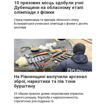
10 призових місць здобули учні
Дубенщини на обласному етапі
олімпіади з фізики
Серед переможців та призерів обласного етапу
Всеукраїнської учнівської олімпіади з фізики є десять
школярів
Новини Дубна
На Рівненщині вилучили арсенал
зброї, наркотики та пів тони
бурштину
53 обшуки провели днями оперативники управлінь
карного розшуку, боротьби з наркозлочинністю,
стратегічних розслідувань та