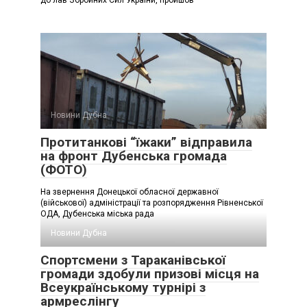
до лав Збройних Сил України, пройшов
Новини Дубна
Протитанкові “їжаки” відправила
на фронт Дубенська громада
(ФОТО)
На звернення Донецької обласної державної
(військової) адміністрації та розпорядження Рівненської
ОДА, Дубенська міська рада
Новини Дубна
Спортсмени з Тараканівської
громади здобули призові місця на
Всеукраїнському турнірі з
армреслінгу