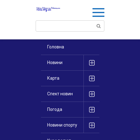
Перейти
к
контенту
Поиск:
Головна
Новини
Карта
Спект новин
Погода
Новини спорту