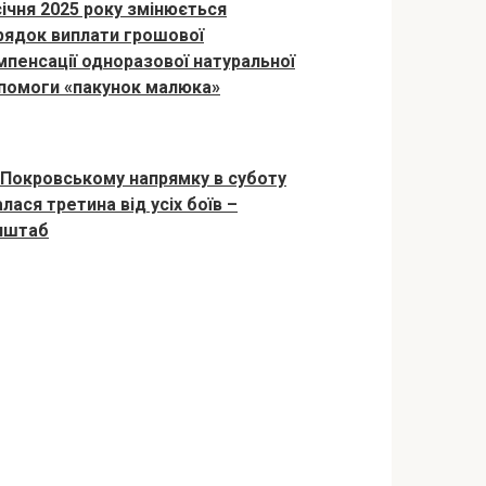
 січня 2025 року змінюється
рядок виплати грошової
мпенсації одноразової натуральної
помоги «пакунок малюка»
 Покровському напрямку в суботу
лася третина від усіх боїв –
нштаб