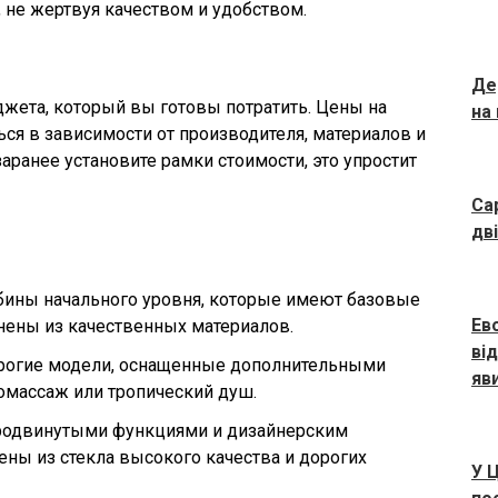
 не жертвуя качеством и удобством.
Де
жета, который вы готовы потратить. Цены на
на
я в зависимости от производителя, материалов и
аранее установите рамки стоимости, это упростит
Са
дв
бины начального уровня, которые имеют базовые
Ево
нены из качественных материалов.
ві
орогие модели, оснащенные дополнительными
яв
омассаж или тропический душ.
продвинутыми функциями и дизайнерским
ны из стекла высокого качества и дорогих
У 