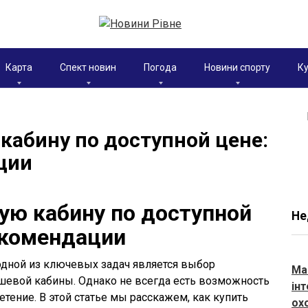
Карта
Спект новин
Погода
Новини спорту
Ку
кабину по доступной цене:
ции
ую кабину по доступной
Не
екомендации
одной из ключевых задач является выбор
Ма
шевой кабины. Однако не всегда есть возможность
ін
тение. В этой статье мы расскажем, как купить
ох