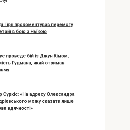
слуг
ді Гірн прокоментував перемогу
етайї в бою з Ньїкою
оуе проведе бій із Джун Кімом,
мість Гудмана, який отримав
авму
ор Суркіс: «На адресу Олександра
дрієвського можу сказати лише
ова вдячності»