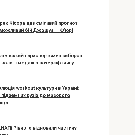
рек Чісора дав сміливий прогноз
 можливий бій Джошуа — Ф’юрі
рненський параспортсмен виборов
і золоті медалі з пауерліфтингу
люція workout культури в Україні:
д підземних рухів до масового
ища
ЦНАПі Рівного відновили частину