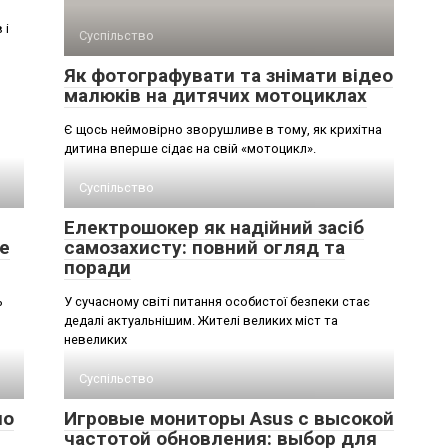
 і
Суспільство
Як фотографувати та знімати відео
малюків на дитячих мотоциклах
Є щось неймовірно зворушливе в тому, як крихітна
дитина вперше сідає на свій «мотоцикл».
Суспільство
Електрошокер як надійний засіб
е
самозахисту: повний огляд та
поради
ь
У сучасному світі питання особистої безпеки стає
дедалі актуальнішим. Жителі великих міст та
невеликих
Суспільство
но
Игровые мониторы Asus с высокой
частотой обновления: выбор для