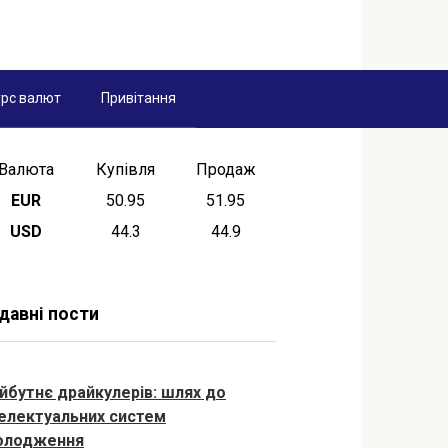
рс валют
Привітання
Валюта
Купівля
Продаж
EUR
50.95
51.95
USD
44.3
44.9
давні пости
йбутнє драйкулерів: шлях до
телектуальних систем
олодження