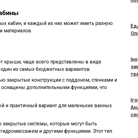
по
кабины
ых кабин, и каждый из них может иметь разную
Ед
и материалов.
Оп
Ін
ют крыши, чаще всего представлены в виде
за
 один из самых бюджетных вариантов.
тр
ью закрытые конструкции с поддоном, стенками и
и оснащены дополнительными функциями, что
Іг
ый и практичный вариант для маленьких ванных
Ан
сл
ю закрытые системы, которые могут быть
 гидромассажем и другими функциями. Этот тип