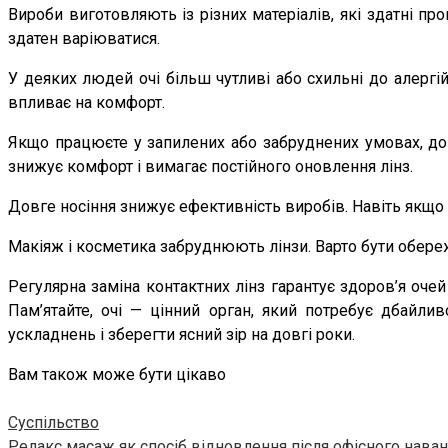
Вироби виготовляють із різних матеріалів, які здатні пр
здатен варіюватися.
У деяких людей очі більш чутливі або схильні до алергі
впливає на комфорт.
Якщо працюєте у запилених або забруднених умовах, до
знижує комфорт і вимагає постійного оновлення лінз.
Довге носіння знижує ефективність виробів. Навіть якщо
Макіяж і косметика забруднюють лінзи. Варто бути обереж
Регулярна заміна контактних лінз гарантує здоров’я оч
Пам’ятайте, очі — цінний орган, який потребує дбайли
ускладнень і зберегти ясний зір на довгі роки.
Вам також може бути цікаво
Суспільство
Релакс масаж як спосіб відновлення після офісного нава