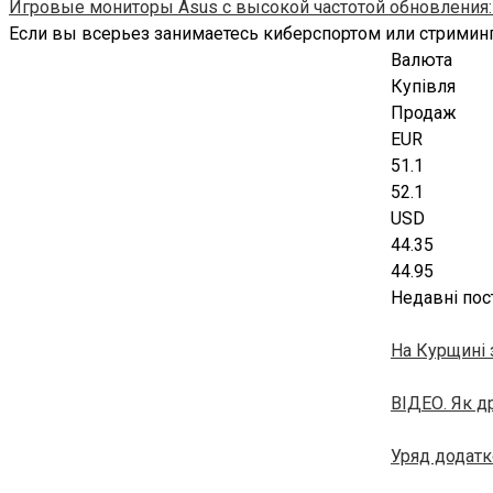
Игровые мониторы Asus с высокой частотой обновления:
Если вы всерьез занимаетесь киберспортом или стриминг
Валюта
Купівля
Продаж
EUR
51.1
52.1
USD
44.35
44.95
Недавні пос
На Курщині 
ВІДЕО. Як д
Уряд додатк