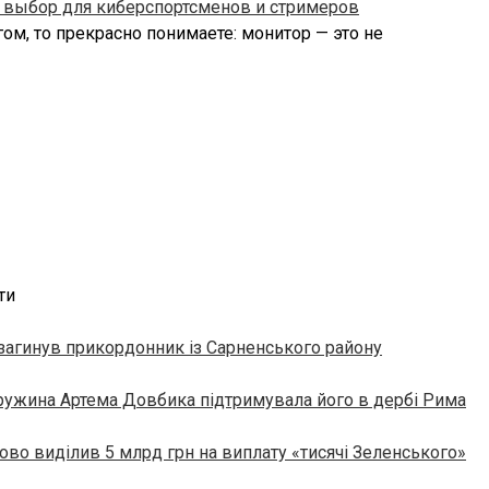
 выбор для киберспортсменов и стримеров
ом, то прекрасно понимаете: монитор — это не
ти
загинув прикордонник із Сарненського району
ружина Артема Довбика підтримувала його в дербі Рима
ово виділив 5 млрд грн на виплату «тисячі Зеленського»