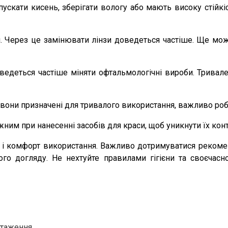
опускати кисень, зберігати вологу або мають високу стійкі
й. Через це замінювати лінзи доведеться частіше. Ще мо
ведеться частіше міняти офтальмологічні вироби. Тривал
 вони призначені для тривалого використання, важливо роб
ним при нанесенні засобів для краси, щоб уникнути їх кон
ей і комфорт використання. Важливо дотримуватися рекоме
вого догляду. Не нехтуйте правилами гігієни та своєча
нтаження