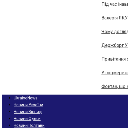
Під час інав
Валерія ЯКУ
Чому догляд
Держборг Укр
Привітання
У соцмережі
Фонтан, що 
UkraineNews
Новини України
Новини Вінниці
Новини Одеси
Новини Полтави