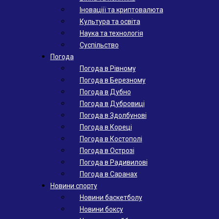
Іноваціії та криптовалюта
Культура та освіта
Наука та технологія
Суспільство
Погода
Погода в Рівному
Погода в Березному
Погода в Дубно
Погода в Дубровиці
Погода в Здолбунові
Погода в Кореці
Погода в Костополі
Погода в Острозі
Погода в Радивилові
Погода в Саранах
Новини спорту
Новини баскетболу
Новини боксу