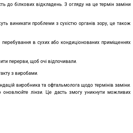
сть до білкових відкладень. З огляду на це термін заміни
жуть виникати проблеми з сухістю органів зору, це також
е перебування в сухих або кондиціонованих приміщеннях
ити перерви, щоб очі відпочивали.
такту з виробами.
ндацій виробника та офтальмолога щодо термінів заміни.
сно оновлюйте лінзи. Це дасть змогу уникнути можливих