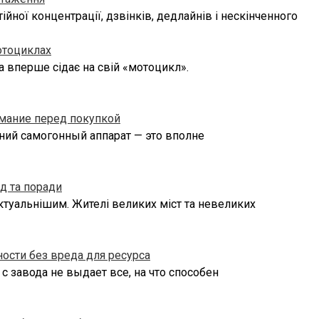
ійної концентрації, дзвінків, дедлайнів і нескінченного
отоциклах
а вперше сідає на свій «мотоцикл».
имание перед покупкой
ний самогонный аппарат — это вполне
д та поради
актуальнішим. Жителі великих міст та невеликих
ности без вреда для ресурса
 завода не выдает все, на что способен