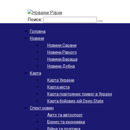
Поиск:
Головна
Новини
Новини Сарани
Новини Рівного
Новини Вараша
Новини Дубна
Карта
Карта України
Карта міста
Карта повітряних тривог в Україні
Карта бойових дій Deep State
Спект новин
Авто та автоспорт
Бізнес та економіка
Війна та політика