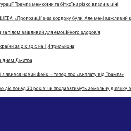
гурації Трампа мемкоїни та біткоїни різко впали в ціні
ШЕВА: «Пропозиції з-за кордону були. Але мені важливий
 за тілом важливий для емоційного здоров’я
аїни за рік зріс на 1,4 трильйона
 з днем Дмитра
 з’явився новий фейк — тепер про «виплату від Трампа»
не діє понад 30 років: чи продаватимуть земельну ділянку в