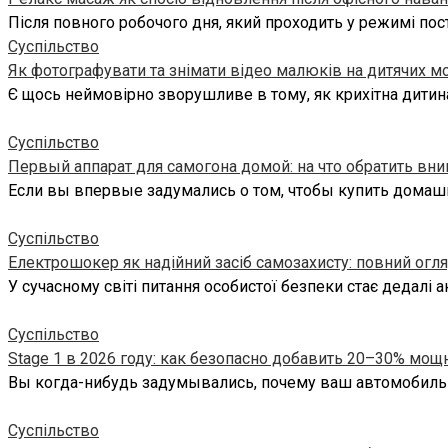
Після повного робочого дня, який проходить у режимі пост
Суспільство
Як фотографувати та знімати відео малюків на дитячих м
Є щось неймовірно зворушливе в тому, як крихітна дитин
Суспільство
Первый аппарат для самогона домой: на что обратить вн
Если вы впервые задумались о том, чтобы купить домаш
Суспільство
Електрошокер як надійний засіб самозахисту: повний огля
У сучасному світі питання особистої безпеки стає дедалі 
Суспільство
Stage 1 в 2026 году: как безопасно добавить 20–30% мощ
Вы когда-нибудь задумывались, почему ваш автомобиль с
Суспільство