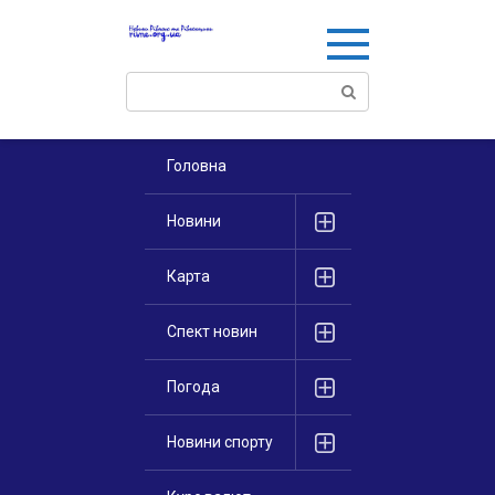
Перейти
к
контенту
Поиск:
Головна
Новини
Карта
Спект новин
Погода
Новини спорту