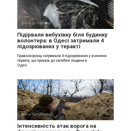
Війна та політика
Підірвали вибухівку біля будинку
волонтера: в Одесі затримали 4
підозрюваних у теракті
Правоохоронці затримали 4 підозрюваних у вчиненні
теракту, що призвів до загибелі людини в
Одесі.
Війна та політика
Інтенсивність атак ворога на