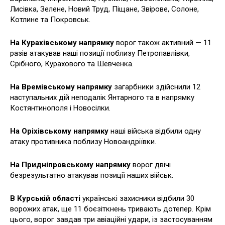
Лисівка, Зелене, Новий Труд, Піщане, Звірове, Солоне,
Котлине та Покровськ.
На Курахівському напрямку
ворог також активний — 11
разів атакував наші позиції поблизу Петропавлівки,
Срібного, Курахового та Шевченка.
На Времівському напрямку
загарбники здійснили 12
наступальних дій неподалік Янтарного та в напрямку
Костянтинополя і Новосілки.
На Оріхівському напрямку
наші війська відбили одну
атаку противника поблизу Новоандріївки.
На Придніпровському напрямку
ворог двічі
безрезультатно атакував позиції наших військ.
В Курській області
українські захисники відбили 30
ворожих атак, ще 11 боєзіткнень тривають дотепер. Крім
цього, ворог завдав три авіаційні удари, із застосуванням