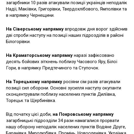
загарбники 10 разів атакували позиції українців неподалік
Надії, Макіївки, Григорівки, Твердохлібового, Ямполівки та
в напрямку Чернещини.
На Сіверському напрямку
впродовж дня ворог здійснив
дві спроби наступу на позиції наших підрозділів в районі
Білогорівки.
На Краматорському напрямку
наразі зафіксовано
десять бойових зіткнень поблизу Часового Яру, Білої
Гори, в напрямку Предтечиного та Ступочок.
На Торецькому напрямку
росіяни сім разів атакували
позиції сил оборони. Основні зусилля наступу окупанти
сконцентрували поблизу населених пунктів Диліївка,
Торецьк та Щербинівка.
Від початку цієї доби,
на Покровському напрямку
загарбницькі підрозділи 34 рази намагалися прорвати
нашу оборону неподалік населених пунктів Водяне Друге,
Баранівка, Миролюбівка, Промінь, Новооленівка, Українка,