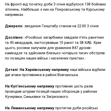
На фронті від початку доби 3 січня відбулося 138 бойових
зіткнень. Найбільше з них на Покровському та Курському
напрямках.
Джерело:
зведення Генштабу станом на 22:00 3 січня
Дослівно:
«Російські загарбники завдали п’ять ракетних
та 45 авіаударів, застосувавши 10 ракет та 58 КАБ. Крім
цього, росіяни залучили для ураження 847 дронів-
камікадзе та здійснили близько чотирьох тисяч обстрілів
по позиціях наших військ і населених пунктах».
Деталі: На Харківському напрямку
наші війська відбили
дві атаки противника в районі Вовчанська.
На Куп’янському напрямку
противник шість разів
проводив штурми позицій наших оборонців у районах
Кучерівки, Синьківки та Загризового.
На Лиманському напрямку
протягом доби російські