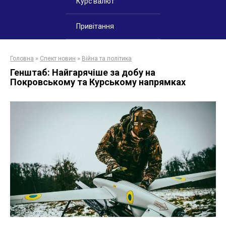
Курс валют
Привітання
Головна
»
Спект новин
»
Війна та політика
Генштаб: Найгарячіше за добу на
Покровському та Курському напрямках