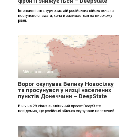
фронті знижується – Deepstate
Інтенсивність штурмових дій російських військ почала
поступово спадати, хоча й залишається на високому
рівні.
Війна та політика
Ворог окупував Велику Новосілку
та просунувся у низці населених
пунктів Донеччини – DeepState
В ніч на 29 січня аналітичний проєкт DeepState
повідомив, що російські війська окупували населений