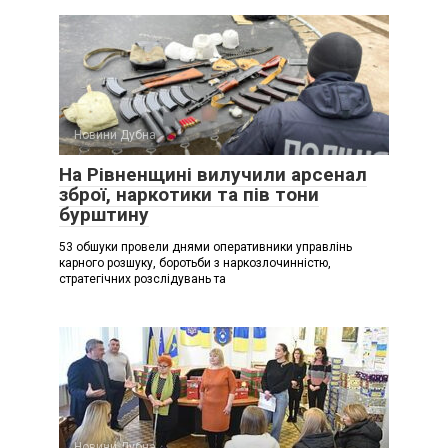
Новини Дубна
На Рівненщині вилучили арсенал
зброї, наркотики та пів тони
бурштину
53 обшуки провели днями оперативники управлінь
карного розшуку, боротьби з наркозлочинністю,
стратегічних розслідувань та
Новини Дубна