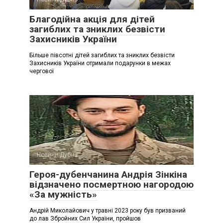
Благодійна акція для дітей
загиблих та зниклих безвісти
Захисників України
Більше півсотні дітей загиблих та зниклих безвісти
Захисників України отримали подарунки в межах
чергової
Новини Дубна
Героя-дубенчанина Андрія Зінкіна
відзначено посмертною нагородою
«За мужність»
Андрій Миколайович у травні 2023 року був призваний
до лав Збройних Сил України, пройшов