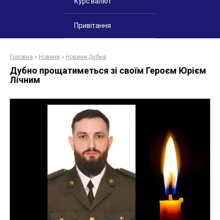
Курс валют
Привітання
Головна
»
Новини
»
Новини Дубна
Дубно прощатиметься зі своїм Героєм Юрієм
Лічним