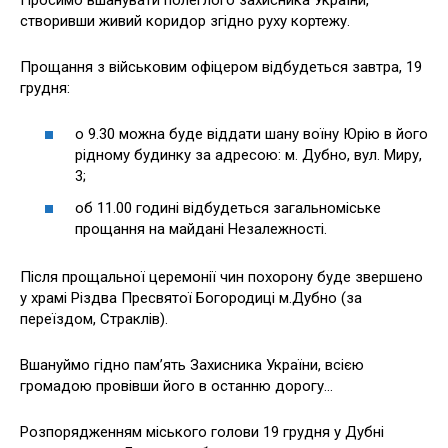
створивши живий коридор згідно руху кортежу.
Прощання з військовим офіцером відбудеться завтра, 19
грудня:
о 9.30 можна буде віддати шану воїну Юрію в його
рідному будинку за адресою: м. Дубно, вул. Миру,
3;
об 11.00 годині відбудеться загальноміське
прощання на майдані Незалежності.
Після прощальної церемонії чин похорону буде звершено
у храмі Різдва Пресвятої Богородиці м.Дубно (за
переїздом, Страклів).
Вшануймо гідно пам’ять Захисника України, всією
громадою провівши його в останню дорогу…
Розпорядженням міського голови 19 грудня у Дубні