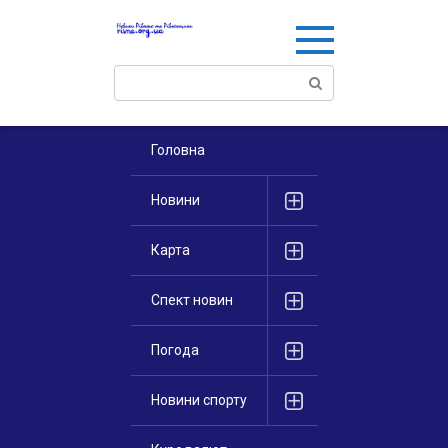
Перейти
к
контенту
Поиск:
Головна
Новини
Карта
Спект новин
Погода
Новини спорту