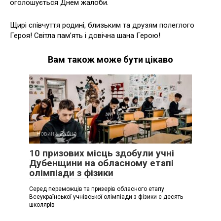
оголошується Днем жалоби.
Щирі співчуття родині, близьким та друзям полеглого
Героя! Світла пам’ять і довічна шана Герою!
Вам також може бути цікаво
Новини Дубна
10 призових місць здобули учні
Дубенщини на обласному етапі
олімпіади з фізики
Серед переможців та призерів обласного етапу
Всеукраїнської учнівської олімпіади з фізики є десять
школярів