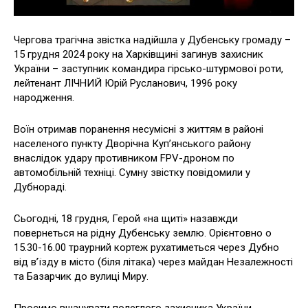
Чергова трагічна звістка надійшла у Дубенську громаду –
15 грудня 2024 року на Харківщині загинув захисник
України – заступник командира гірсько-штурмової роти,
лейтенант ЛІЧНИЙ Юрій Русланович, 1996 року
народження.
Воїн отримав поранення несумісні з життям в районі
населеного пункту Дворічна Куп’янського району
внаслідок удару противником FPV-дроном по
автомобільній техніці. Сумну звістку повідомили у
Дубнораді.
Сьогодні, 18 грудня, Герой «на щиті» назавжди
повернеться на рідну Дубенську землю. Орієнтовно о
15.30-16.00 траурний кортеж рухатиметься через Дубно
від в’їзду в місто (біля літака) через майдан Незалежності
та Базарчик до вулиці Миру.
Просимо вшанувати полеглого захисника України,