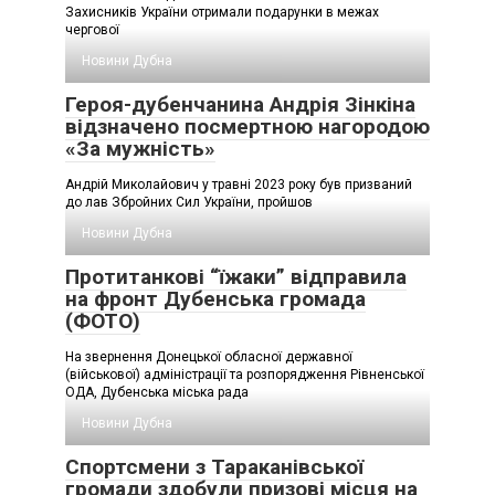
Захисників України отримали подарунки в межах
чергової
Новини Дубна
Героя-дубенчанина Андрія Зінкіна
відзначено посмертною нагородою
«За мужність»
Андрій Миколайович у травні 2023 року був призваний
до лав Збройних Сил України, пройшов
Новини Дубна
Протитанкові “їжаки” відправила
на фронт Дубенська громада
(ФОТО)
На звернення Донецької обласної державної
(військової) адміністрації та розпорядження Рівненської
ОДА, Дубенська міська рада
Новини Дубна
Спортсмени з Тараканівської
громади здобули призові місця на