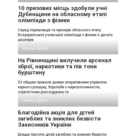
10 призових місць здобули учні
Дубенщини на обласному етапі
олімпіади з фізики
Серед переможців та призерів обласного етапу
Всеукраїнської учнівської олімпіади з фізики є десять
школярів
Новини Дубна
На Рівненщині вилучили арсенал
зброї, наркотики та пів тони
бурштину
53 обшуки провели днями оперативники управлінь
карного розшуку, боротьби з наркозлочинністю,
стратегічних розслідувань та
Новини Дубна
Благодійна акція для дітей
загиблих та зниклих безвісти
Захисників України
Більше півсотні дітей загиблих та зниклих безвісти