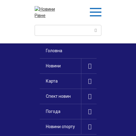
Перейти
к
контенту
Поиск:
Головна
Новини
Карта
Спект новин
Погода
Новини спорту