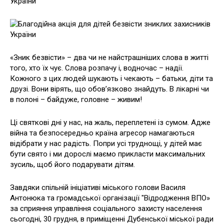
«Зник безвісти» – два чи не найстрашніших слова в житті
того, хто їх чує. Слова розпачу і, водночас – надії.
Кожного з цих людей шукають і чекають – батьки, діти та
друзі. Вони вірять, що обов’язково знайдуть. В лікарні чи
в полоні – байдуже, головне – живим!
Ці святкові дні у нас, на жаль, переплетені із сумом. Адже
війна та безпосередньо країна агресор намагаються
відібрати у нас радість. Попри усі труднощі, у дітей має
бути свято і ми дорослі маємо прикласти максимальних
зусиль, щоб його подарувати дітям.
Завдяки спільній ініціативі міського голови Василя
Антонюка та громадської організації "Відродження ВПО»
за сприяння управління соціального захисту населення
сьогодні, 30 грудня, в приміщенні Дубенської міської ради