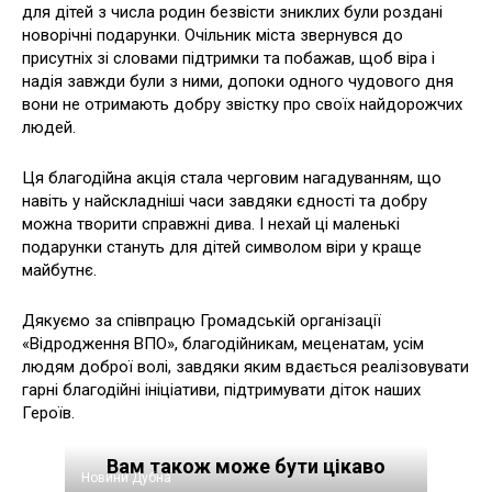
для дітей з числа родин безвісти зниклих були роздані
новорічні подарунки. Очільник міста звернувся до
присутніх зі словами підтримки та побажав, щоб віра і
надія завжди були з ними, допоки одного чудового дня
вони не отримають добру звістку про своїх найдорожчих
людей.
Ця благодійна акція стала черговим нагадуванням, що
навіть у найскладніші часи завдяки єдності та добру
можна творити справжні дива. І нехай ці маленькі
подарунки стануть для дітей символом віри у краще
майбутнє.
Дякуємо за співпрацю Громадській організації
«Відродження ВПО», благодійникам, меценатам, усім
людям доброї волі, завдяки яким вдається реалізовувати
гарні благодійні ініціативи, підтримувати діток наших
Героїв.
Вам також може бути цікаво
Новини Дубна