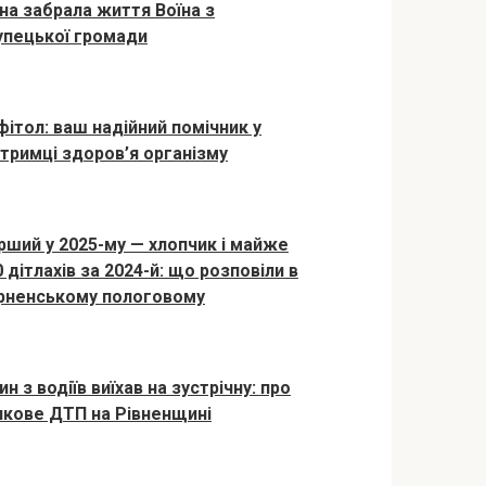
йна забрала життя Воїна з
упецької громади
фітол: ваш надійний помічник у
дтримці здоров’я організму
рший у 2025-му — хлопчик і майже
 дітлахів за 2024-й: що розповіли в
рненському пологовому
н з водіїв виїхав на зустрічну: про
нкове ДТП на Рівненщині