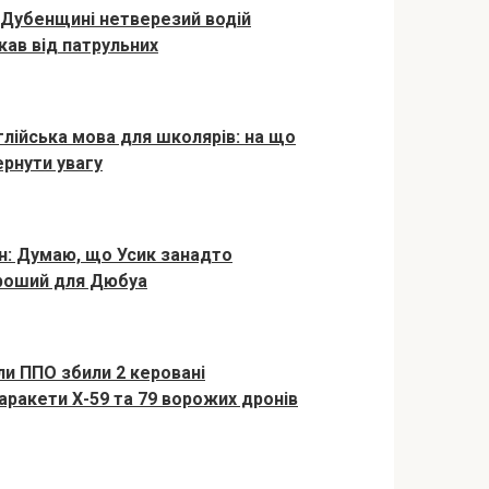
 Дубенщині нетверезий водій
ікав від патрульних
глійська мова для школярів: на що
ернути увагу
рн: Думаю, що Усик занадто
роший для Дюбуа
ли ППО збили 2 керовані
іаракети Х-59 та 79 ворожих дронів