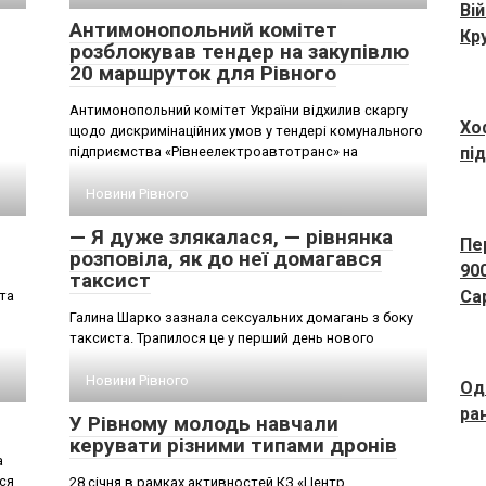
Ві
Антимонопольний комітет
Кр
розблокував тендер на закупівлю
20 маршруток для Рівного
Антимонопольний комітет України відхилив скаргу
Хо
щодо дискримінаційних умов у тендері комунального
пі
підприємства «Рівнеелектроавтотранс» на
Новини Рівного
— Я дуже злякалася, — рівнянка
Пе
розповіла, як до неї домагався
900
таксист
Са
та
Галина Шарко зазнала сексуальних домагань з боку
таксиста. Трапилося це у перший день нового
Новини Рівного
Оди
ра
У Рівному молодь навчали
керувати різними типами дронів
а
ся
28 січня в рамках активностей КЗ «Центр