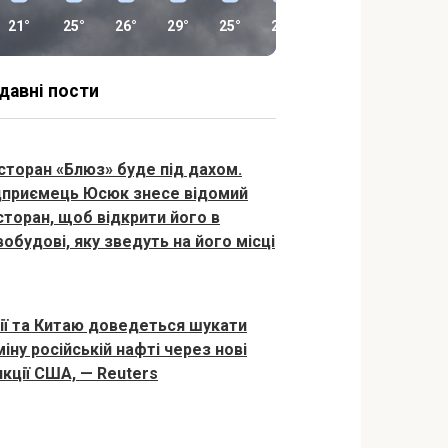
21°
25°
26°
29°
25°
20°
16°
14°
давні пости
сторан «Блюз» буде під дахом.
дприємець Юсюк знесе відомий
сторан, щоб відкрити його в
вобудові, яку зведуть на його місці
дії та Китаю доведеться шукати
іну російській нафті через нові
нкції США, — Reuters