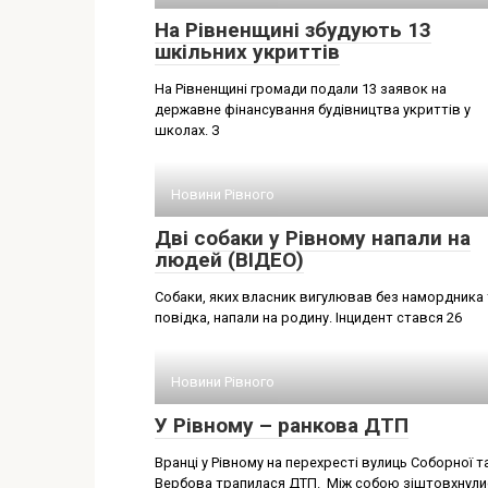
На Рівненщині збудують 13
шкільних укриттів
На Рівненщині громади подали 13 заявок на
державне фінансування будівництва укриттів у
школах. З
Новини Рівного
Дві собаки у Рівному напали на
людей (ВІДЕО)
Собаки, яких власник вигулював без намордника 
повідка, напали на родину. Інцидент стався 26
Новини Рівного
У Рівному – ранкова ДТП
Вранці у Рівному на перехресті вулиць Соборної т
Вербова трапилася ДТП. Між собою зіштовхнули