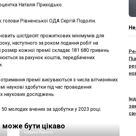
доцентка Наталія Приходько.
 голови Рівненської ОДА Сергій Подолін.
Не
ановить шістдесят прожиткових мінімумів для
 року, наступного за роком подання робіт на
ці розмір кожної премії складає 181 680 гривень.
Ре
нюється за рахунок коштів, передбачених
Пі
.
ре
но
 отримання премії висуваються з числа вітчизняних
омі наукові здобутки під час проведення
х наукових досліджень.
Ін
зам
50 молодих вчених за здобутки у 2023 році.
са
 може бути цікаво
Новини Рівного