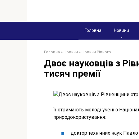
Перейти
к
контенту
Головна
Новини
Головна
»
Новини
»
Новини Рівного
Двоє науковців з Рі
тисяч премії
Її отримають молоді учені з Націона
природокористування:
доктор технічних наук Павло