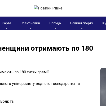
Карта
Спект новин
Погода
Новини спорту
Ку
вненщини отримають по 180
льного університету водного господарства та
 Волк та