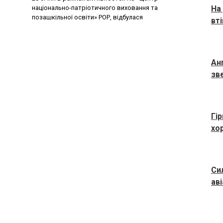
На
національно-патріотичного виховання та
позашкільної освіти» РОР, відбулася
вт
Ан
зв
Гі
хо
Си
ав