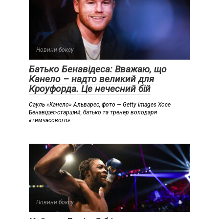
Новини боксу
Батько Бенавідеса: Вважаю, що
Канело – надто великий для
Кроуфорда. Це нечесний бій
Сауль «Канело» Альварес, фото — Getty Images Хосе
Бенавідес-старший, батько та тренер володаря
«тимчасового»
Новини боксу