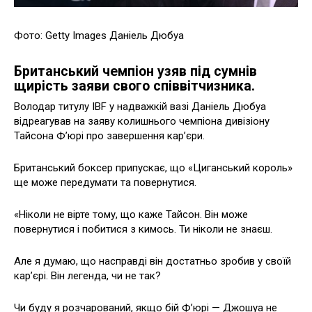
Фото: Getty Images Даніель Дюбуа
Британський чемпіон узяв під сумнів
щирість заяви свого співвітчизника.
Володар титулу IBF у надважкій вазі Даніель Дюбуа
відреагував на заяву колишнього чемпіона дивізіону
Тайсона Ф’юрі про завершення кар’єри.
Британський боксер припускає, що «Циганський король»
ще може передумати та повернутися.
«Ніколи не вірте тому, що каже Тайсон. Він може
повернутися і побитися з кимось. Ти ніколи не знаєш.
Але я думаю, що насправді він достатньо зробив у своїй
кар’єрі. Він легенда, чи не так?
Чи буду я розчарований, якщо бій Ф’юрі — Джошуа не