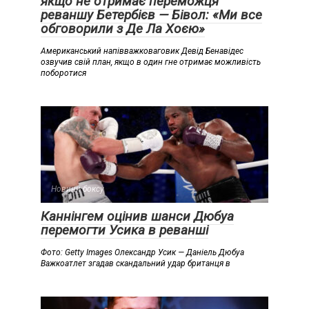
якщо не отримає переможця
реваншу Бетербієв — Бівол: «Ми все
обговорили з Де Ла Хоєю»
Американський напівважковаговик Девід Бенавідес
озвучив свій план, якщо в один гне отримає можливість
поборотися
Новини боксу
Каннінгем оцінив шанси Дюбуа
перемогти Усика в реванші
Фото: Getty Images Олександр Усик — Даніель Дюбуа
Важкоатлет згадав скандальний удар британця в