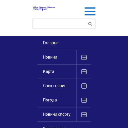
Перейти
к
контенту
Поиск:
Головна
Новини
Карта
Спект новин
Погода
Новини спорту