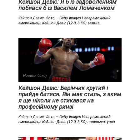
Кейшон Девіс: Я б із задоволенням
побився б із Василем Ломаченком
Кейшон Дэвис. Фото — Getty Images Непереможений
американець Кейшон Девіс (12-0, 8 KO) заявив,
Новини боксу
Кейшон Девіс: Берінчик крутий і
прийде битися. Він має стиль, з яким
я ще ніколи не стикався на
професійному ринзі
Кейшон Дэвис. Фото — Getty Images Непереможений
американець Кейшон Девіс (12-0, 8 KO) прокоментував