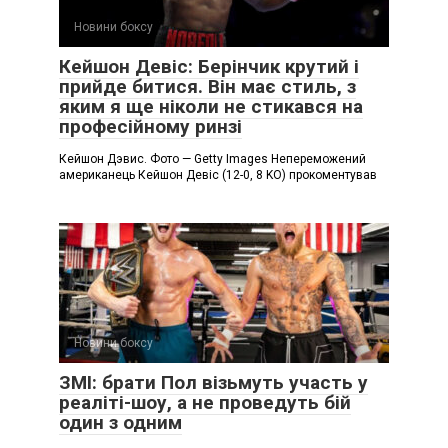
Новини боксу
Кейшон Девіс: Берінчик крутий і
прийде битися. Він має стиль, з
яким я ще ніколи не стикався на
професійному ринзі
Кейшон Дэвис. Фото — Getty Images Непереможений
американець Кейшон Девіс (12-0, 8 KO) прокоментував
Новини боксу
ЗМІ: брати Пол візьмуть участь у
реаліті-шоу, а не проведуть бій
один з одним