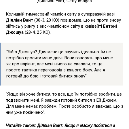
Диллиан Уайт, Getty Images
Колишній тимчасовий чемпіон світу в суперважкій вазі
Ділліан Вайт
(30-3, 20 КО) повідомив, що не проти знову
зійтись у рингу з екс-чемпіоном світу в хевівейті
Ентоні
Джошуа
(28-4, 25 КО).
“Бій з Джошуа? Для мене це звучить ідеально. Їм не
потрібно просити мене двічі. Вони говорять про мене
як про варіант, але мені нічого не сказали, то це
просто тактика переговорів з їхнього боку. Але я
готовий до бою і готовий битися знову”.
“Якщо він хоче битися, то все, що їм потрібно зробити, це
подзвонити мені. Я завжди готовий битися з Ей Джеєм.
Для мене немає проблем. Проте особисто я вважаю, що з
ним уже покінчено”.
Читайте також: Ділліан Вайт: Якщо я зможу побитися з