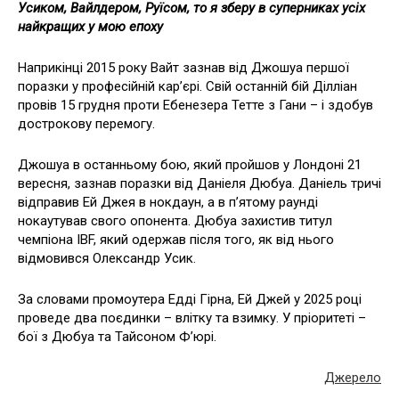
Усиком, Вайлдером, Руїсом, то я зберу в суперниках усіх
найкращих у мою епоху
Наприкінці 2015 року Вайт зазнав від Джошуа першої
поразки у професійній кар’єрі. Свій останній бій Ділліан
провів 15 грудня проти Ебенезера Тетте з Гани – і здобув
дострокову перемогу.
Джошуа в останньому бою, який пройшов у Лондоні 21
вересня, зазнав поразки від Даніеля Дюбуа. Даніель тричі
відправив Ей Джея в нокдаун, а в п’ятому раунді
нокаутував свого опонента. Дюбуа захистив титул
чемпіона IBF, який одержав після того, як від нього
відмовився Олександр Усик.
За словами промоутера Едді Гірна, Ей Джей у 2025 році
проведе два поєдинки – влітку та взимку. У пріоритеті –
бої з Дюбуа та Тайсоном Ф’юрі.
Джерело