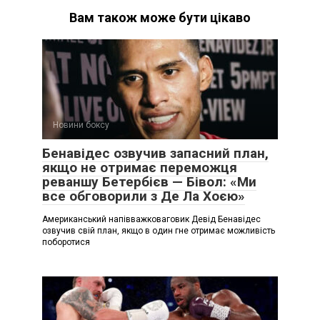
Вам також може бути цікаво
Новини боксу
Бенавідес озвучив запасний план,
якщо не отримає переможця
реваншу Бетербієв — Бівол: «Ми
все обговорили з Де Ла Хоєю»
Американський напівважковаговик Девід Бенавідес
озвучив свій план, якщо в один гне отримає можливість
поборотися