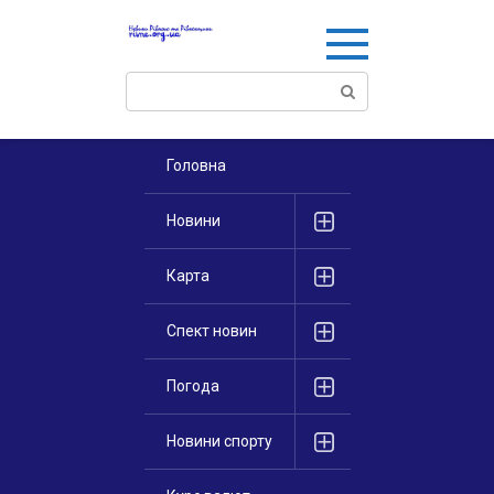
Перейти
к
контенту
Поиск:
Головна
Новини
Карта
Спект новин
Погода
Новини спорту