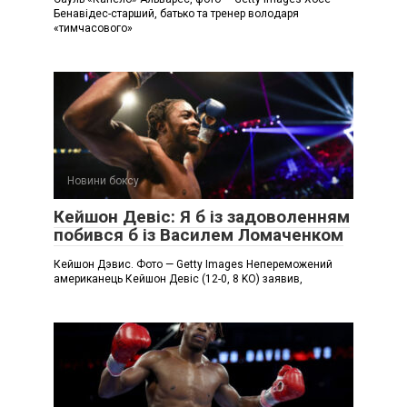
Бенавідес-старший, батько та тренер володаря
«тимчасового»
Новини боксу
Кейшон Девіс: Я б із задоволенням
побився б із Василем Ломаченком
Кейшон Дэвис. Фото — Getty Images Непереможений
американець Кейшон Девіс (12-0, 8 KO) заявив,