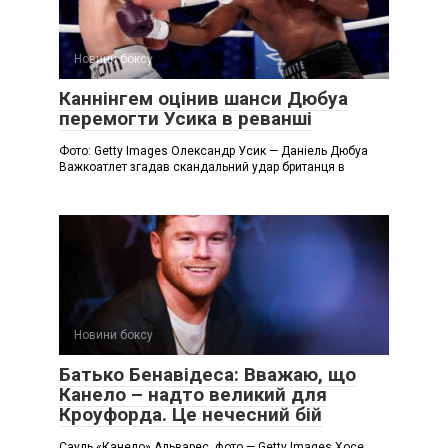
Новини боксу
Каннінгем оцінив шанси Дюбуа
перемогти Усика в реванші
Фото: Getty Images Олександр Усик — Даніель Дюбуа
Важкоатлет згадав скандальний удар британця в
Новини боксу
Батько Бенавідеса: Вважаю, що
Канело – надто великий для
Кроуфорда. Це нечесний бій
Сауль «Канело» Альварес, фото — Getty Images Хосе