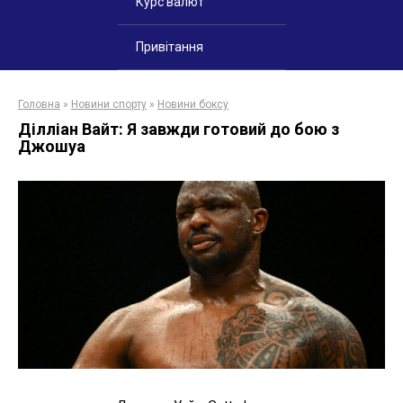
Курс валют
Привітання
Головна
»
Новини спорту
»
Новини боксу
Ділліан Вайт: Я завжди готовий до бою з
Джошуа