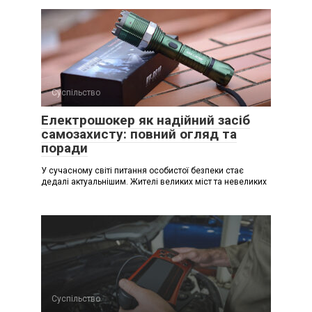
Суспільство
Електрошокер як надійний засіб
самозахисту: повний огляд та
поради
У сучасному світі питання особистої безпеки стає
дедалі актуальнішим. Жителі великих міст та невеликих
Суспільство