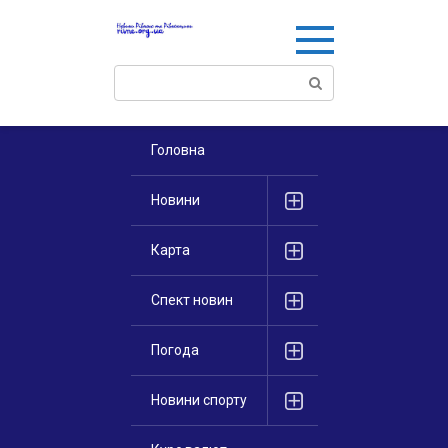
Перейти
к
контенту
Поиск:
Головна
Новини
Карта
Спект новин
Погода
Новини спорту