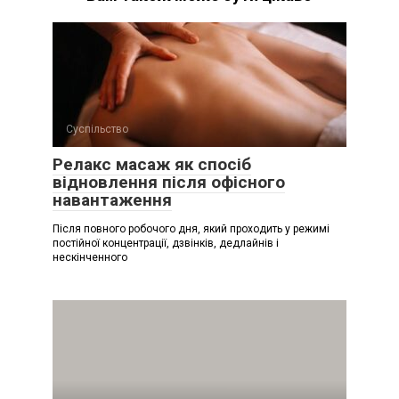
Суспільство
Релакс масаж як спосіб
відновлення після офісного
навантаження
Після повного робочого дня, який проходить у режимі
постійної концентрації, дзвінків, дедлайнів і
нескінченного