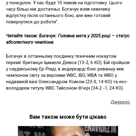
у понеділок. У нас буде 10 тижнів на підготовку. Цього
часу більш ніж достатньо. Богачук взяв невелику
відпустку після останнього бою, але вже готовий
повернутися до роботи”.
Читайте також: Богачук: Головна мета у 2025 році – статус
абсолютного чемпіона
Богачук в останньому поєдинку технічним нокаутом
переміг британця Ішмаеля Девіса (13-2, 6 КО). Бій пройшов
у саудівському Ер-Ріяді, в андеркарді бою-реваншу між
чемпіоном світу за версіями WBC, IBO, WBA та WBO у
надважкій вазі Олександром Усиком (23-0, 14 КО) та екс-
володарем титулу WBC Тайсоном Ф’юрі (34-2 -1, 24 КО).
Джерело
Вам також може бути цікаво