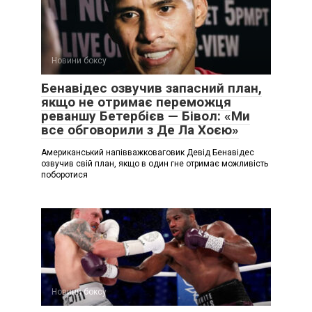
Новини боксу
Бенавідес озвучив запасний план,
якщо не отримає переможця
реваншу Бетербієв — Бівол: «Ми
все обговорили з Де Ла Хоєю»
Американський напівважковаговик Девід Бенавідес
озвучив свій план, якщо в один гне отримає можливість
поборотися
Новини боксу