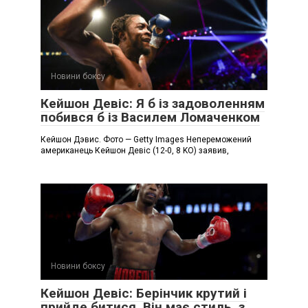
Новини боксу
Кейшон Девіс: Я б із задоволенням
побився б із Василем Ломаченком
Кейшон Дэвис. Фото — Getty Images Непереможений
американець Кейшон Девіс (12-0, 8 KO) заявив,
Новини боксу
Кейшон Девіс: Берінчик крутий і
прийде битися. Він має стиль, з