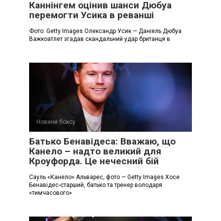
Каннінгем оцінив шанси Дюбуа
перемогти Усика в реванші
Фото: Getty Images Олександр Усик — Даніель Дюбуа
Важкоатлет згадав скандальний удар британця в
Новини боксу
Батько Бенавідеса: Вважаю, що
Канело – надто великий для
Кроуфорда. Це нечесний бій
Сауль «Канело» Альварес, фото — Getty Images Хосе
Бенавідес-старший, батько та тренер володаря
«тимчасового»