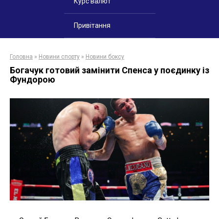
Курс валют
Привітання
Головна
»
Новини спорту
»
Новини боксу
Богачук готовий замінити Спенса у поєдинку із
Фундорою