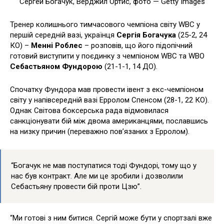
Сергей Богачук, Верджил Ортис, фото — Getty Images
Тренер колишнього тимчасового чемпіона світу WBC у
першій середній вазі, українця
Сергія Богачука
(25-2, 24
КО) –
Менні Роблес
– розповів, що його підопічний
готовий виступити у поєдинку з чемпіоном WBC та WBO
Себастьяном Фундорою
(21-1-1, 14 ДО).
Спочатку Фундора мав провести івент з екс-чемпіоном
світу у напівсередній вазі Ерролом Спенсом (28-1, 22 КО).
Однак Світова боксерська рада відмовилася
санкціонувати бій між двома американцями, пославшись
на низку причин (переважно пов’язаних з Ерролом).
“Богачук не мав поступатися тоді Фундорі, тому що у
нас був контракт. Але ми це зробили і дозволили
Себастьяну провести бій проти Цзю”.
“Ми готові з ним битися. Сергій може бути у спортзалі вже