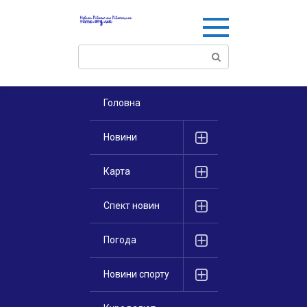
Перейти
к
контенту
Поиск:
Головна
Новини
Карта
Спект новин
Погода
Новини спорту