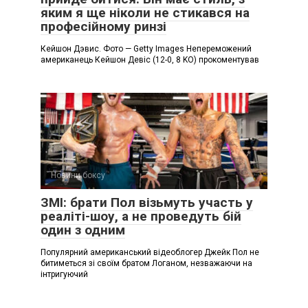
яким я ще ніколи не стикався на
професійному ринзі
Кейшон Дэвис. Фото — Getty Images Непереможений
американець Кейшон Девіс (12-0, 8 KO) прокоментував
Новини боксу
ЗМІ: брати Пол візьмуть участь у
реаліті-шоу, а не проведуть бій
один з одним
Популярний американський відеоблогер Джейк Пол не
битиметься зі своїм братом Логаном, незважаючи на
інтригуючий