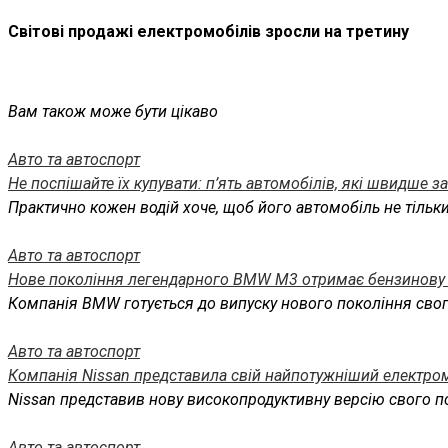
Світові продажі електромобілів зросли на третину
Вам також може бути цікаво
Авто та автоспорт
Не поспішайте їх купувати: п’ять автомобілів, які швидше з
Практично кожен водій хоче, щоб його автомобіль не тільк
Авто та автоспорт
Нове покоління легендарного BMW M3 отримає бензинову
Компанія BMW готується до випуску нового покоління свог
Авто та автоспорт
Компанія Nissan представила свій найпотужніший електро
Nissan представив нову високопродуктивну версію свого по
Авто та автоспорт