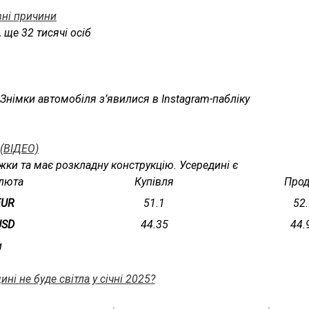
вні причини
 ще 32 тисячі осіб
Знімки автомобіля з’явилися в Instagram-пабліку
(ВІДЕО)
жки та має розкладну конструкцію. Усередині є
люта
Купівля
Про
EUR
51.1
52
USD
44.35
44.
и
ні не буде світла у січні 2025?