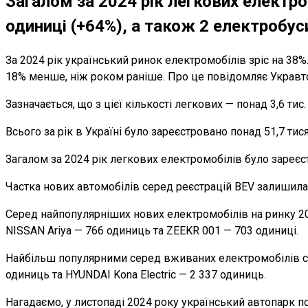
Загалом за 2024 рік легкових електро
одиниці (+64%), а також 2 електробус
За 2024 рік український ринок електромобілів зріс на 38%
18% менше, ніж роком раніше. Про це повідомляє Укравт
Зазначається, що з цієї кількості легкових — понад 3,6 тис
Всього за рік в Україні було зареєстровано понад 51,7 тис
Загалом за 2024 рік легкових електромобілів було зареєс
Частка нових автомобілів серед реєстрацій BEV залишилася 
Серед найпопулярніших нових електромобілів на ринку 20
NISSAN Ariya — 766 одиниць та ZEEKR 001 — 703 одиниці.
Найбільш популярними серед вживаних електромобілів ста
одиниць та HYUNDAI Kona Electric — 2 337 одиниць.
Нагадаємо, у листопаді 2024 року український автопарк 