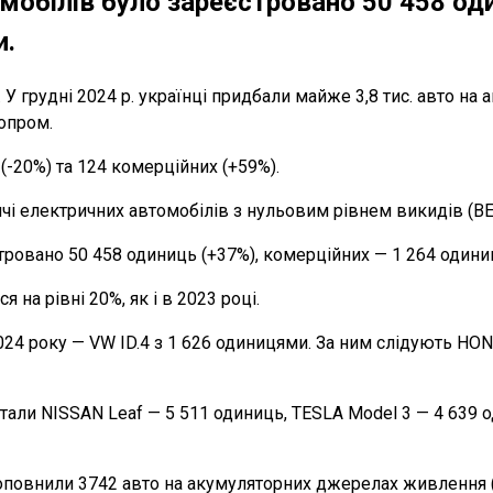
мобілів було зареєстровано 50 458 од
и.
. У грудні 2024 р. українці придбали майже 3,8 тис. авто н
опром.
. (-20%) та 124 комерційних (+59%).
ячі електричних автомобілів з нульовим рівнем викидів (BEV
тровано 50 458 одиниць (+37%), комерційних — 1 264 одиниц
на рівні 20%, як і в 2023 році.
24 року — VW ID.4 з 1 626 одиницями. За ним слідують HON
ли NISSAN Leaf — 5 511 одиниць, TESLA Model 3 — 4 639 од
поповнили 3742 авто на акумуляторних джерелах живлення 