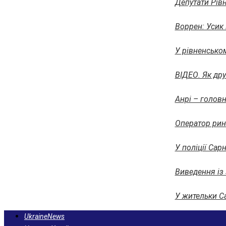
Депутати Рів
Воррен: Усик 
У рівненськом
ВІДЕО. Як др
Анрі – головн
Оператор ринк
У поліції Сар
Виведення із
У жительки С
UkraineNews