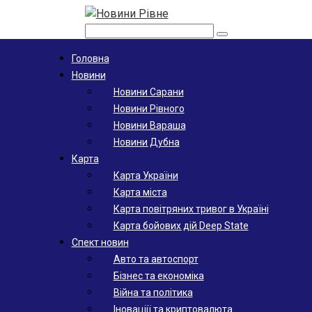
Поиск:
Головна
Новини
Новини Сарани
Новини Рівного
Новини Вараша
Новини Дубна
Карта
Карта України
Карта міста
Карта повітряних тривог в Україні
Карта бойових дій Deep State
Спект новин
Авто та автоспорт
Бізнес та економіка
Війна та політика
Іноваціії та криптовалюта