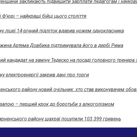
ненщини закликають підвищити зарплати педагогам і науко
і Ф’юрі – найкращі бійці цього століття
у ліцеї 14-річний підліток вдарив ножем однокласника
ужина Артема Довбика підтримувала його в дербі Рима
ий кандидат на заміну Тедеско на посаді головного тренера з
у електроенергії закрив дані про торги
ненського району новий очільник: хто став виконувачем обов
 запою – перший крок до боротьби з алкоголізмом
арненського району шахраї поцупили 103 399 гривень