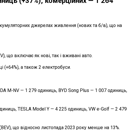
иниць (+37%), комерційних — 1 264
а акумуляторних джерелах живлення (нових та б/в), що на
), що включає як нові, так і вживані авто.
і (+64%), а також 2 електробуси.
DA M-NV — 1 279 одиниць, BYD Song Plus — 1 007 одиниць,
иниць, TESLA Model Y — 4 225 одиниць, VW e-Golf — 2 479
(BEV), що відносно листопада 2023 року менше на 13%.