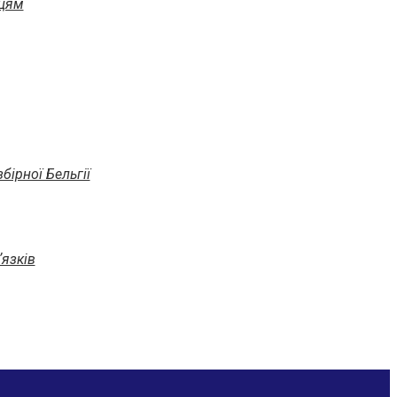
вцям
бірної Бельгії
ʼязків