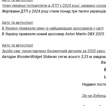
Чому українці потрапляли в ДТП у 2024 році: названо осно
Жертвами ДТП у 2024 році стали понад три тисячі українців,
Авто та автоспорт
В Україну привезли один із найшвидших кросоверів у світі
В Україну привезли новий кросовер Aston Martin DBX 2025. 
Авто та автоспорт
Зроби сам: представлено бюджетний автодім за 3500 євро 
Автодім WoodenWidget Slidavan сягає всього 3,25 м завдов
Ва
Недавні пост
Де на Дубенщи