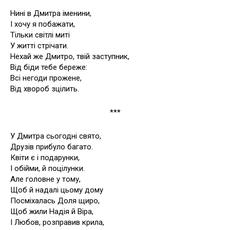
Нині в Дмитра іменини,
І хочу я побажати,
Тільки світлі миті
У житті стрічати.
Нехай же Дмитро, твій заступник,
Від біди тебе береже:
Всі негоди прожене,
Від хвороб зцілить.
***
У Дмитра сьогодні свято,
Друзів прибуло багато.
Квіти є і подарунки,
І обійми, й поцілунки.
Але головне у тому,
Щоб й надалі цьому дому
Посміхалась Доля щиро,
Щоб жили Надія й Віра,
І Любов, розправив крила,