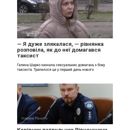
Новини Рівного
— Я дуже злякалася, — рівнянка
розповіла, як до неї домагався
таксист
Галина Шарко зазнала сексуальних домагань з боку
таксиста. Трапилося це у перший день нового
Новини Рівного
Керівник патрульних Рівненщини