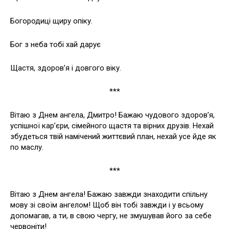
Богородиці щиру опіку.
Бог з неба тобі хай дарує
Щастя, здоров’я і довгого віку.
***
Вітаю з Днем ангела, Дмитро! Бажаю чудового здоров’я,
успішної кар’єри, сімейного щастя та вірних друзів. Нехай
збудеться твій намічений життєвий план, нехай усе йде як
по маслу.
***
Вітаю з Днем ангела! Бажаю завжди знаходити спільну
мову зі своїм ангелом! Щоб він тобі завжди і у всьому
допомагав, а ти, в свою чергу, не змушував його за себе
червоніти!