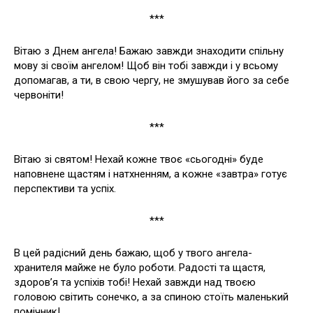
***
Вітаю з Днем ангела! Бажаю завжди знаходити спільну
мову зі своїм ангелом! Щоб він тобі завжди і у всьому
допомагав, а ти, в свою чергу, не змушував його за себе
червоніти!
***
Вітаю зі святом! Нехай кожне твоє «сьогодні» буде
наповнене щастям і натхненням, а кожне «завтра» готує
перспективи та успіх.
***
В цей радісний день бажаю, щоб у твого ангела-
хранителя майже не було роботи. Радості та щастя,
здоров’я та успіхів тобі! Нехай завжди над твоєю
головою світить сонечко, а за спиною стоїть маленький
помічник!