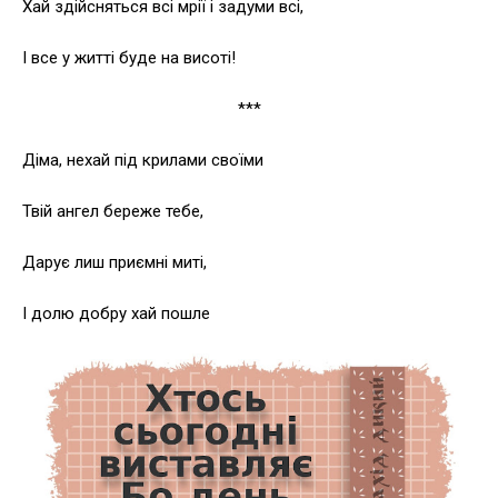
Хай здійсняться всі мрії і задуми всі,
І все у житті буде на висоті!
***
Діма, нехай під крилами своїми
Твій ангел береже тебе,
Дарує лиш приємні миті,
І долю добру хай пошле