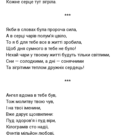
Кожне серце тут зігріла.
***
Якби в словах була пророча сила,
А в серці чарів полум’я цвіло,
То я б для тебе все в житті зробила,
Щоб дня сумного в тебе не було!
Нехай чари у твоєму житті будуть тільки світлими,
Сни — солодкими, а дні — сонячними
Та зігрітими теплом дружніх сердець!
***
Ангел вдома в тебе був,
Тож молитву твою чув,
І на твої іменини,
Вже дарує щохвилини:
Пуд здоров’я і пуд віри,
Кілограмів сто надії,
Фунтів мільйон любові,