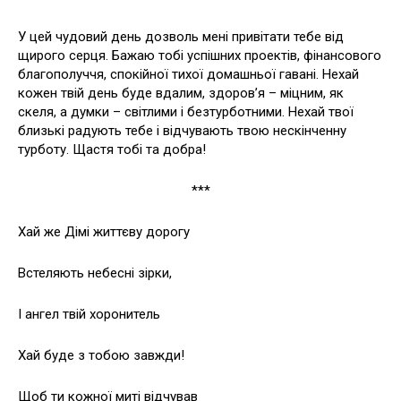
У цей чудовий день дозволь мені привітати тебе від
щирого серця. Бажаю тобі успішних проектів, фінансового
благополуччя, спокійної тихої домашньої гавані. Нехай
кожен твій день буде вдалим, здоров’я – міцним, як
скеля, а думки – світлими і безтурботними. Нехай твої
близькі радують тебе і відчувають твою нескінченну
турботу. Щастя тобі та добра!
***
Хай же Дімі життєву дорогу
Встеляють небесні зірки,
І ангел твій хоронитель
Хай буде з тобою завжди!
Щоб ти кожної миті відчував