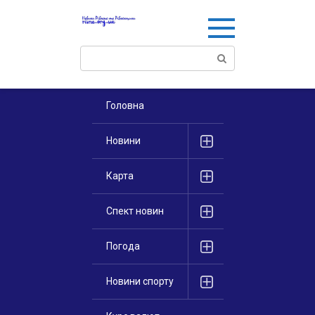
Перейти
к
контенту
Поиск:
Головна
Новини
Карта
Спект новин
Погода
Новини спорту