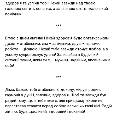
здоров’я та успіхів тобі! Нехай завжди над твоєю
головою світить сонечко, а за спиною стоїть маленький
помічник!
***
Вітаю з днем ангела! Нехай здоров’я буде богатирським,
дохід – стабільним, дім – затишним, друзі – вірними,
робота – цікавою. Нехай тебе завжди оточує любов, а в
усьому супроводжує удача! Залишайся в будь-якій
ситуації таким, яким ти є, – мужнім, надійним, впевненим в
собі!
***
Дімо, бажаю тобі стабільного доходу, миру в родині,
гармонії в душі і, головне, здоров’я. Щоб ти завжди був
радий тому, що в тебе вже є, але при цьому ніколи не
переставав ставити перед собою великі життєві цілі. Радій
життю, будь щасливий, здоровий і коханий!