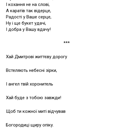
І кохання не на слові,
А каратів так відерце,
Радості у Ваше серце,
Ну і ще букет удачі,
І добра у Вашу вдачу!
***
Хай Дмитрові життєву дорогу
Встеляють небесні зірки,
І ангел твій хоронитель
Хай буде з тобою завжди!
Щоб ти кожної миті відчував
Богородиці щиру опіку.