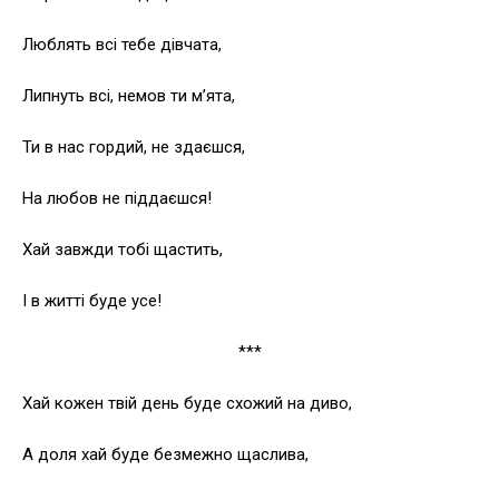
Люблять всі тебе дівчата,
Липнуть всі, немов ти м’ята,
Ти в нас гордий, не здаєшся,
На любов не піддаєшся!
Хай завжди тобі щастить,
І в житті буде усе!
***
Хай кожен твій день буде схожий на диво,
А доля хай буде безмежно щаслива,