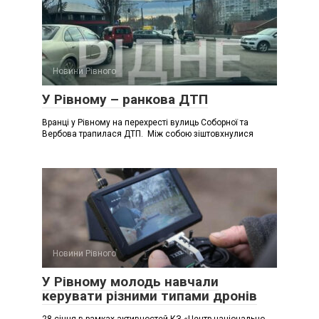
Новини Рівного
У Рівному – ранкова ДТП
Вранці у Рівному на перехресті вулиць Соборної та
Вербова трапилася ДТП. Між собою зіштовхнулися
Новини Рівного
У Рівному молодь навчали
керувати різними типами дронів
28 січня в рамках активностей КЗ «Центр національно-