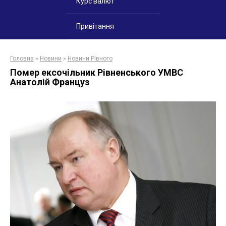
Курс валют
Привітання
Головна
»
Новини
»
Новини Рівного
Помер ексочільник Рівненського УМВС
Анатолій Француз