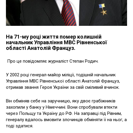
На 71-му році життя помер колишній
начальник Управління МВС Рівненської
області Анатолій Француз.
Про це повідомляє журналіст Степан Родич.
У 2002 році генерал-майор міліції, тодішній начальник
Управління МВС Рівненської області Анатолій Француз,
отримав звання Героя України за свій сміливий вчинок.
Він обміняв себе на заручницю, яку двоє грабіжників
захопили у банку у Німеччині. Вони спробували втекти
через Польщу та Україну до РФ. На заправці під Рівним,
генералу вдалось вмовити злочинців обміняти її на ньог, а
тоді здатися.