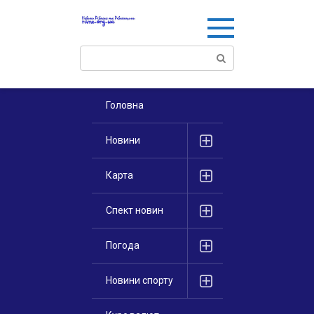
Перейти
к
контенту
Поиск:
Головна
Новини
Карта
Спект новин
Погода
Новини спорту