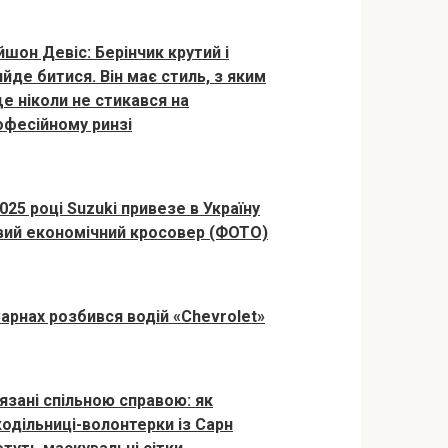
йшон Девіс: Берінчик крутий і
ийде битися. Він має стиль, з яким
ще ніколи не стикався на
офесійному ринзі
025 році Suzuki привезе в Україну
вий економічний кросовер (ФОТО)
Сарнах розбився водій «Chevrolet»
’язані спільною справою: як
кодільниці-волонтерки із Сарн