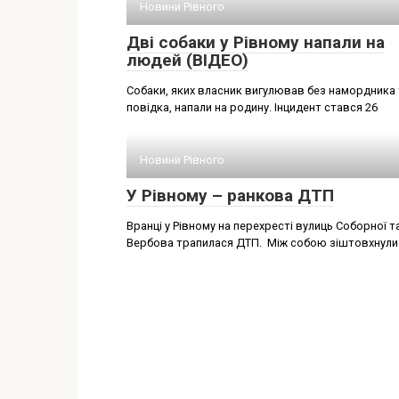
Новини Рівного
Дві собаки у Рівному напали на
людей (ВІДЕО)
Собаки, яких власник вигулював без намордника 
повідка, напали на родину. Інцидент стався 26
Новини Рівного
У Рівному – ранкова ДТП
Вранці у Рівному на перехресті вулиць Соборної т
Вербова трапилася ДТП. Між собою зіштовхнули