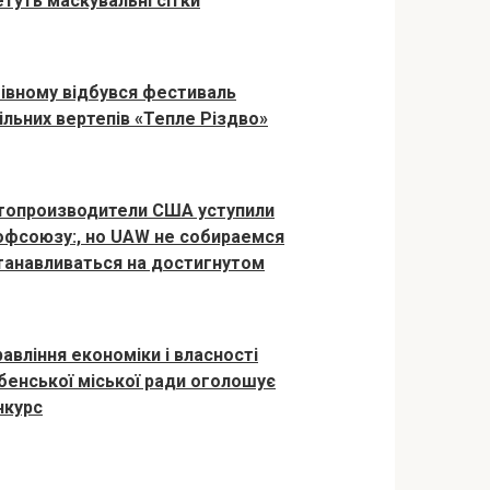
етуть маскувальні сітки
Рівному відбувся фестиваль
ільних вертепів «Тепле Різдво»
топроизводители США уступили
офсоюзу:, но UAW не собираемся
танавливаться на достигнутом
равління економіки і власності
бенської міської ради оголошує
нкурс