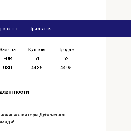
рс валют
Привітання
Валюта
Купівля
Продаж
EUR
51
52
USD
44.35
44.95
давні пости
новні волонтери Дубенської
омади!