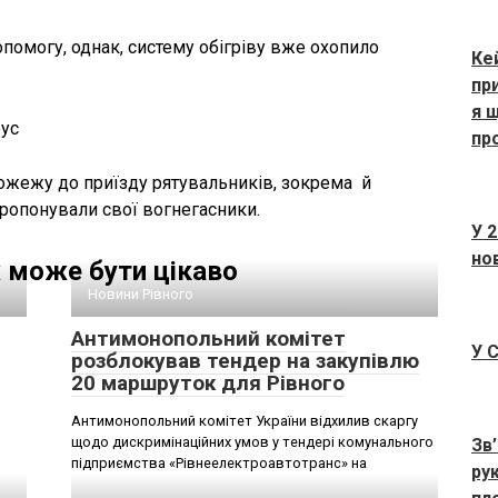
помогу, однак, систему обігріву вже охопило
Ке
пр
я 
пр
жежу до приїзду рятувальників, зокрема й
ропонували свої вогнегасники.
У 2
но
 може бути цікаво
Новини Рівного
Антимонопольний комітет
У 
розблокував тендер на закупівлю
20 маршруток для Рівного
Антимонопольний комітет України відхилив скаргу
щодо дискримінаційних умов у тендері комунального
Зв
підприємства «Рівнеелектроавтотранс» на
ру