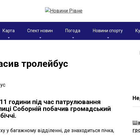
Карта
Спект новин
Погода
Новини спорту
Ку
гасив тролейбус
Не
о 11 години під час патрулювання
лиці Соборній побачив громадський
біччі.
Ша
гр
уху у багажному відділенні, де знаходиться пічка,