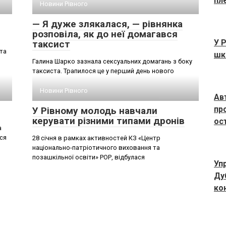
пл
Новини Рівного
— Я дуже злякалася, — рівнянка
розповіла, як до неї домагався
У 
таксист
та
шк
Галина Шарко зазнала сексуальних домагань з боку
таксиста. Трапилося це у перший день нового
Новини Рівного
Ав
пр
У Рівному молодь навчали
керувати різними типами дронів
ос
а
ся
28 січня в рамках активностей КЗ «Центр
національно-патріотичного виховання та
позашкільної освіти» РОР, відбулася
Уп
Ду
ко