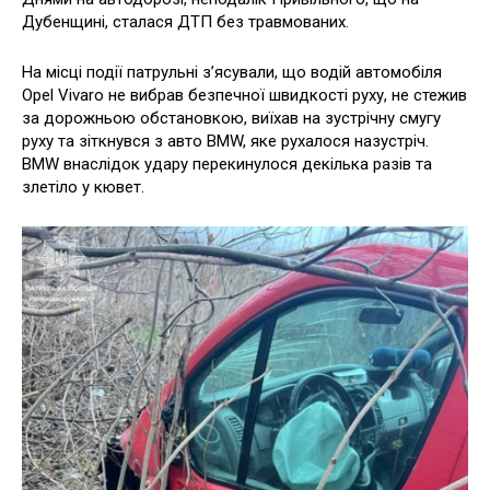
Дубенщині, сталася ДТП без травмованих.
На місці події патрульні з’ясували, що водій автомобіля
Opel Vivaro не вибрав безпечної швидкості руху, не стежив
за дорожньою обстановкою, виїхав на зустрічну смугу
руху та зіткнувся з авто BMW, яке рухалося назустріч.
BMW внаслідок удару перекинулося декілька разів та
злетіло у кювет.