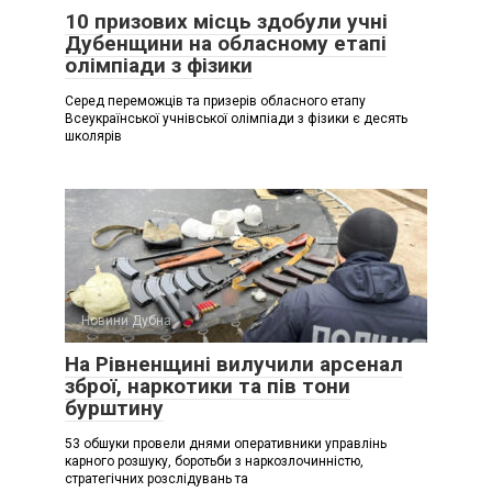
10 призових місць здобули учні
Дубенщини на обласному етапі
олімпіади з фізики
Серед переможців та призерів обласного етапу
Всеукраїнської учнівської олімпіади з фізики є десять
школярів
Новини Дубна
На Рівненщині вилучили арсенал
зброї, наркотики та пів тони
бурштину
53 обшуки провели днями оперативники управлінь
карного розшуку, боротьби з наркозлочинністю,
стратегічних розслідувань та