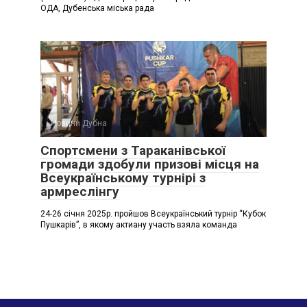
ОДА, Дубенська міська рада
Новини Дубна
Спортсмени з Тараканівської
громади здобули призові місця на
Всеукраїнському турнірі з
армреслінгу
24-26 січня 2025р. пройшов Всеукраїнський турнір “Кубок
Пушкарів”, в якому актиану участь взяла команда