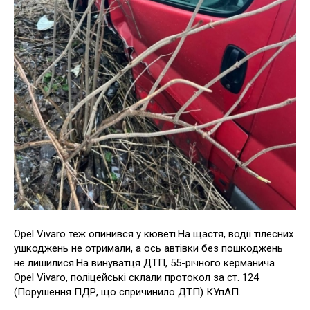
Opel Vivaro теж опинився у кюветі.На щастя, водії тілесних
ушкоджень не отримали, а ось автівки без пошкоджень
не лишилися.На винуватця ДТП, 55-річного керманича
Opel Vivaro, поліцейські склали протокол за ст. 124
(Порушення ПДР, що спричинило ДТП) КУпАП.