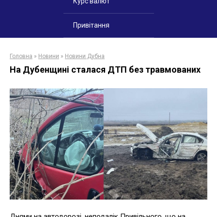
Курс валют
Привітання
Головна
»
Новини
»
Новини Дубна
На Дубенщині сталася ДТП без травмованих
Днями на автодорозі, неподалік Привільного, що на