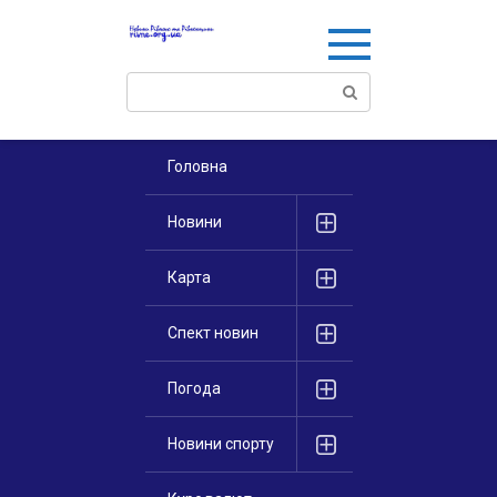
Перейти
к
контенту
Поиск:
Головна
Новини
Карта
Спект новин
Погода
Новини спорту