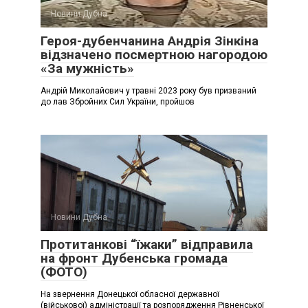
Новини Дубна
Героя-дубенчанина Андрія Зінкіна
відзначено посмертною нагородою
«За мужність»
Андрій Миколайович у травні 2023 року був призваний
до лав Збройних Сил України, пройшов
Новини Дубна
Протитанкові “їжаки” відправила
на фронт Дубенська громада
(ФОТО)
На звернення Донецької обласної державної
(військової) адміністрації та розпорядження Рівненської