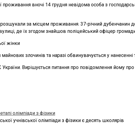
м її проживання вночі 14 грудня невідома особа з господа
 розшукали за місцем проживання. 37-річний дубенчанин 
 вулиці, де їх згодом знайшов поліцейський офіцер громади
 майнових злочинів та наразі обвинувачується у нанесенні
К України. Вирішується питання про повідомлення йому про 
тапі олімпіади з фізики
ької учнівської олімпіади з фізики є десять школярів