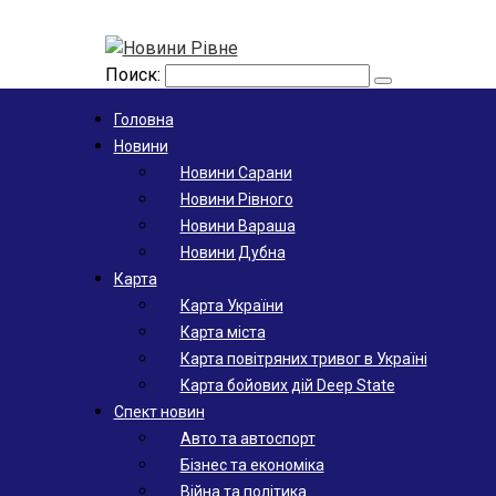
Поиск:
Головна
Новини
Новини Сарани
Новини Рівного
Новини Вараша
Новини Дубна
Карта
Карта України
Карта міста
Карта повітряних тривог в Україні
Карта бойових дій Deep State
Спект новин
Авто та автоспорт
Бізнес та економіка
Війна та політика