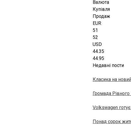
Валюта
Купівля
Продаж
EUR
51
52
USD
44.35
44.95
Недавні пости
Класика на новий
Громада Рівного
Volkswagen готує
Понад сорок жите