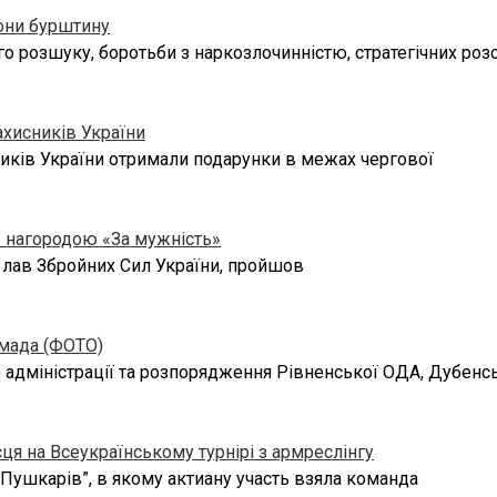
тони бурштину
 розшуку, боротьби з наркозлочинністю, стратегічних розс
ахисників України
сників України отримали подарунки в межах чергової
ю нагородою «За мужність»
 лав Збройних Сил України, пройшов
омада (ФОТО)
 адміністрації та розпорядження Рівненської ОДА, Дубенсь
ця на Всеукраїнському турнірі з армреслінгу
 Пушкарів”, в якому актиану участь взяла команда