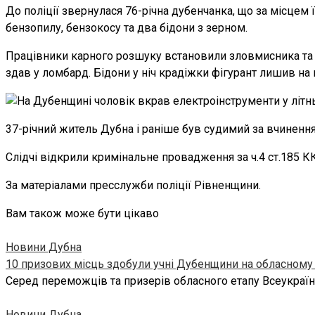
До поліції звернулася 76-річна дубенчанка, що за місце
бензопилу, бензокосу та два бідони з зерном.
Працівники карного розшуку встановили зловмисника та
здав у ломбард. Бідони у ніч крадіжки фігурант лишив на
37-річний житель Дубна і раніше був судимий за вчинення
Слідчі відкрили кримінальне провадження за ч.4 ст.185 К
За матеріалами пресслужби поліції Рівненщини.
Вам також може бути цікаво
Новини Дубна
10 призових місць здобули учні Дубенщини на обласному е
Серед переможців та призерів обласного етапу Всеукраїнс
Новини Дубна