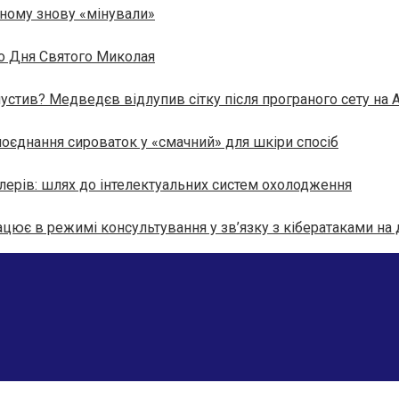
вному знову «мінували»
до Дня Святого Миколая
пустив? Медведєв відлупив сітку після програного сету на 
поєднання сироваток у «смачний» для шкіри спосіб
лерів: шлях до інтелектуальних систем охолодження
цює в режимі консультування у зв’язку з кібератаками на