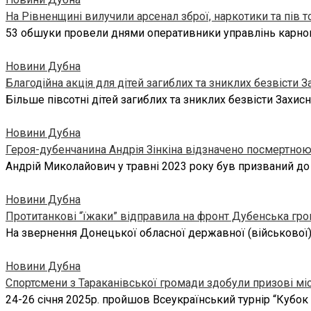
На Рівненщині вилучили арсенал зброї, наркотики та пів 
53 обшуки провели днями оперативники управлінь карного
Новини Дубна
Благодійна акція для дітей загиблих та зниклих безвісти З
Більше півсотні дітей загиблих та зниклих безвісти Захи
Новини Дубна
Героя-дубенчанина Андрія Зінкіна відзначено посмертно
Андрій Миколайович у травні 2023 року був призваний до
Новини Дубна
Протитанкові “їжаки” відправила на фронт Дубенська гр
На звернення Донецької обласної державної (військової)
Новини Дубна
Спортсмени з Тараканівської громади здобули призові міс
24-26 січня 2025р. пройшов Всеукраїнський турнір “Кубок