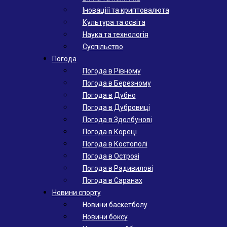
Іноваціії та криптовалюта
Культура та освіта
Наука та технологія
Суспільство
Погода
Погода в Рівному
Погода в Березному
Погода в Дубно
Погода в Дубровиці
Погода в Здолбунові
Погода в Кореці
Погода в Костополі
Погода в Острозі
Погода в Радивилові
Погода в Саранах
Новини спорту
Новини баскетболу
Новини боксу