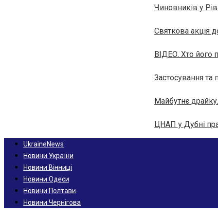
Чиновників у Рі
Святкова акція 
ВІДЕО. Хто його 
Застосування та 
Майбутнє драйку
ЦНАП у Дубні пра
UkraineNews
Новини України
Новини Вінниці
Новини Одеси
Новини Полтави
Новини Чернігова