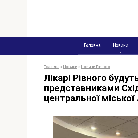
Перейти
к
контенту
Головна
Новини
Головна
»
Новини
»
Новини Рівного
Лікарі Рівного будут
представниками Схі
центральної міської 