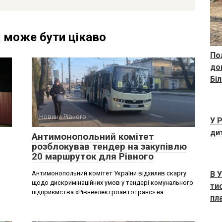
 може бути цікаво
По
до
Біл
Новини Рівного
У 
ди
Антимонопольний комітет
розблокував тендер на закупівлю
20 маршруток для Рівного
Антимонопольний комітет України відхилив скаргу
В У
щодо дискримінаційних умов у тендері комунального
тис
підприємства «Рівнеелектроавтотранс» на
пл