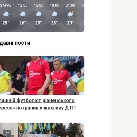
ЗАРАЗ
12:00
15:00
18:00
21:00
00:00
03:00
06:00
25°
26°
29°
25°
20°
16°
14°
14°
давні пости
лишній футболіст рівненського
ереса» потрапив у жахливу ДТП