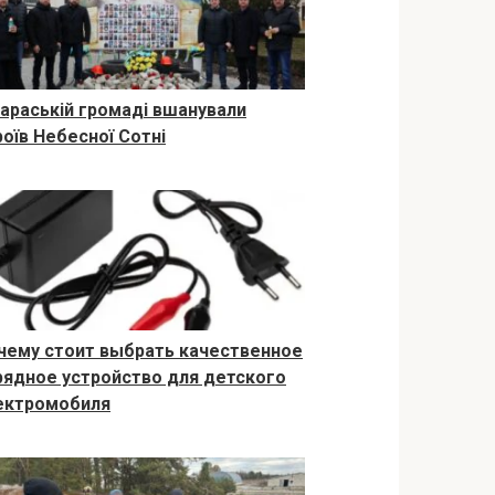
Вараській громаді вшанували
роїв Небесної Сотні
чему стоит выбрать качественное
рядное устройство для детского
ектромобиля