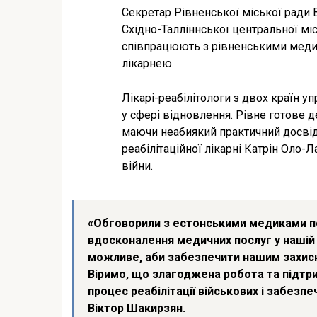
Секретар Рівненської міської ради 
Східно-Талліннської центральної місь
співпрацюють з рівненськими меди
лікарнею.
Лікарі-реабілітологи з двох країн 
у сфері відновлення. Рівне готове д
маючи неабиякий практичний досвід
реабілітаційної лікарні Катрін Оло-
війни.
«Обговорили з естонськими медиками п
вдосконалення медичних послуг у нашій 
можливе, аби забезпечити нашим захисник
Віримо, що злагоджена робота та підтр
процес реабілітації військових і забезп
Віктор Шакирзян.