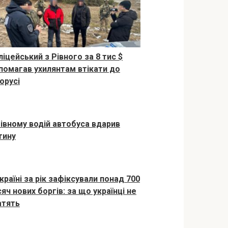
ліцейський з Рівного за 8 тис $
помагав ухилянтам втікати до
орусі
Рівному водій автобуса вдарив
тину
країні за рік зафіксували понад 700
яч нових боргів: за що українці не
атять