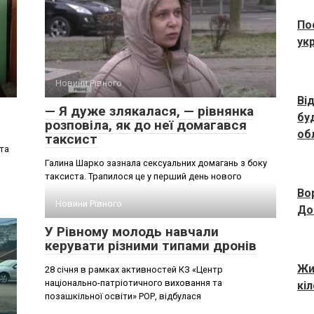
По
ук
Новини Рівного
Ві
— Я дуже злякалася, — рівнянка
бу
розповіла, як до неї домагався
об
таксист
та
Галина Шарко зазнала сексуальних домагань з боку
таксиста. Трапилося це у перший день нового
Во
Новини Рівного
До
У Рівному молодь навчали
керувати різними типами дронів
Жи
28 січня в рамках активностей КЗ «Центр
національно-патріотичного виховання та
кі
позашкільної освіти» РОР, відбулася