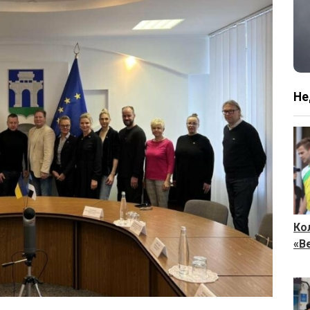
Не
Ко
«В