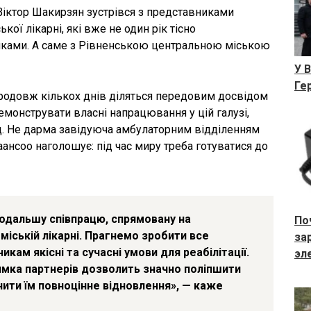
Віктор Шакирзян зустрівся з представниками
кої лікарні, які вже не один рік тісно
ками. А саме з Рівненською центральною міською
У 
Ге
упродовж кількох днів діляться передовим досвідом
емонструвати власні напрацювання у цій галузі,
. Не дарма завідуюча амбулаторним відділенням
Лаансоо наголошує: під час миру треба готуватися до
одальшу співпрацю, спрямовану на
По
міській лікарні. Прагнемо зробити все
за
ам якісні та сучасні умови для реабілітації.
эл
имка партнерів дозволить значно поліпшити
ечити їм повноцінне відновлення», — каже