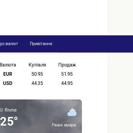
рс валют
Привітання
Валюта
Купівля
Продаж
EUR
50.95
51.95
USD
44.35
44.95
Rivne
25°
Рвані хмари