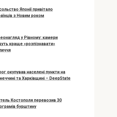
сольство Японії привітало
раїнців з Новим роком
деонагляд у Рівному: камери
дуть краще «розпізнавати»
личчя
рог окупував населені пункти на
неччині та Харківщині – DeepState
тель Костополя перевозив 30
лограмів бурштину