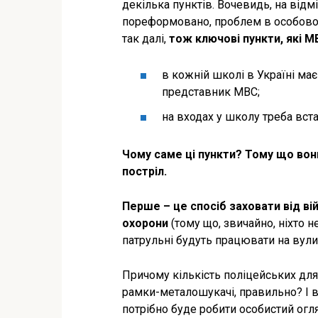
декілька пунктів. Вочевидь, на відм
пореформовано, проблем в особовог
так далі,
тож ключові пункти, які М
в кожній школі в Україні має
представник МВС;
на входах у школу треба вст
Чому саме ці пункти? Тому що вон
постріл.
Перше – це спосіб заховати від ві
охорони
(тому що, звичайно, ніхто н
патрульні будуть працювати на вулиця
Причому кількість поліцейських для 
рамки-металошукачі, правильно? І в
потрібно буде робити особистий огля