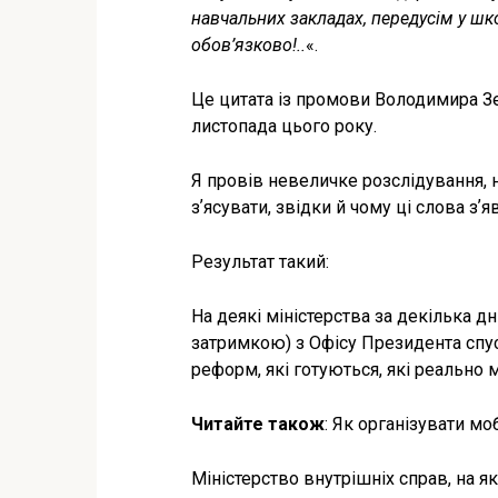
навчальних закладах, передусім у шко
обов’язково!..
«.
Це цитата із промови Володимира Зе
листопада цього року.
Я провів невеличке розслідування, н
зʼясувати, звідки й чому ці слова зʼ
Результат такий:
На деякі міністерства за декілька д
затримкою) з Офісу Президента спуст
реформ, які готуються, які реально
Читайте також
: Як організувати мо
Міністерство внутрішніх справ, на 