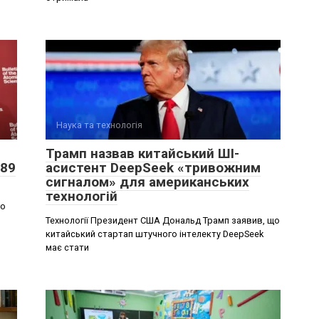
Наука та технологія
Трамп назвав китайський ШІ-
 89
асистент DeepSeek «тривожним
сигналом» для американських
технологій
го
Технології Президент США Дональд Трамп заявив, що
китайський стартап штучного інтелекту DeepSeek
має стати