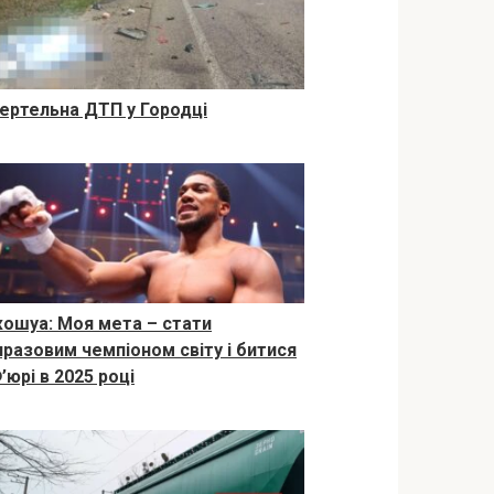
ертельна ДТП у Городці
ошуа: Моя мета – стати
иразовим чемпіоном світу і битися
’юрі в 2025 році