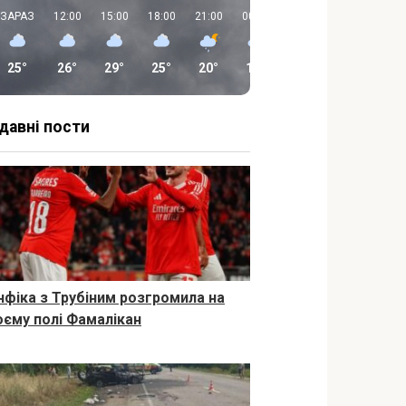
ЗАРАЗ
12:00
15:00
18:00
21:00
00:00
03:00
06:00
25°
26°
29°
25°
20°
16°
14°
14°
давні пости
нфіка з Трубіним розгромила на
оєму полі Фамалікан