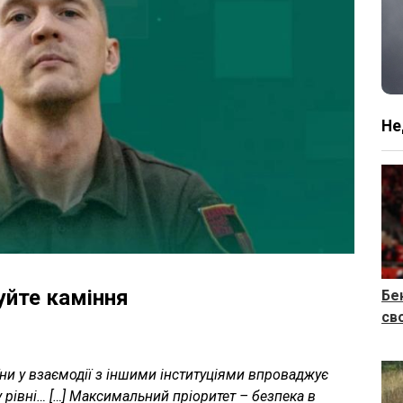
Не
уйте каміння
Бе
св
їни у взаємодії з іншими інституціями впроваджує
рівні… […] Максимальний пріоритет – безпека в