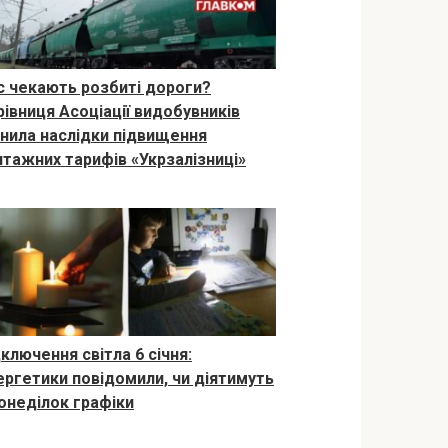
с чекають розбиті дороги?
рівниця Асоціації видобувників
інила наслідки підвищення
нтажних тарифів «Укрзалізниці»
ключення світла 6 січня:
ергетики повідомили, чи діятимуть
понеділок графіки