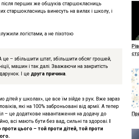
бо після перших же обшуків старшокласниць
х старшокласниць винесуть на вилах і школу, і
служили логістами, а не піхотою
Рі
ст
 А це – збільшити штат, збільшити обсяг грошей,
іції, машин і так далі. Зважаючи на закритість
одарунок. І це
друга причина
.
 дітей у школах», це все їм зійде з рук. Вже зараз
овіків, які на 100% заброньовані від армії. А тепер
іл – це додаткове навантаження на додачу до
Пр
айно, всі мають бути без вад, сильні та здорові.
І
 проти цього – той проти дітей, той проти
ого.