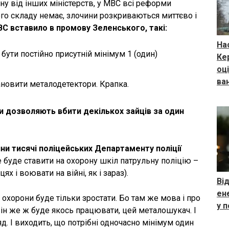
іну від інших міністерств, у МВС всі реформи
о складу немає, злочини розкриваються миттєво і
ВС вставило в промову Зеленського, такі:
На
 бути постійно присутній мінімум 1 (один)
Ке
оц
ва
ановити металодетектори. Крапка.
и дозволяють вбити декількох зайців за один
йни тисячі поліцейських Департаменту поліції
е буде ставити на охорону шкіл патрульну поліцію –
х і воювати на війні, як і зараз).
Від
ен
охорони буде тільки зростати. Бо там же мова і про
у 
ін же ж буде якось працювати, цей металошукач. І
д. І виходить, що потрібні одночасно мінімум один