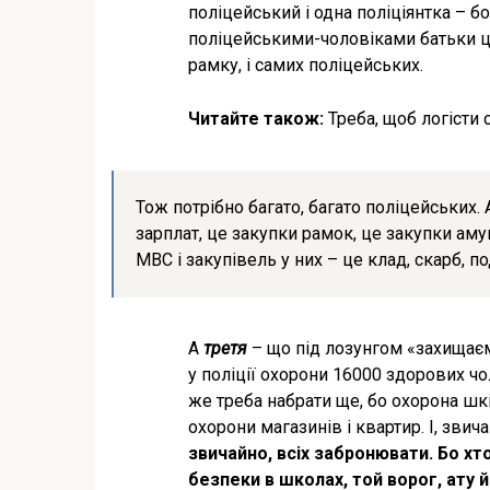
поліцейський і одна поліціянтка – 
поліцейськими-чоловіками батьки ци
рамку, і самих поліцейських.
Читайте також:
Треба, щоб логісти 
Тож потрібно багато, багато поліцейських.
зарплат, це закупки рамок, це закупки амун
МВС і закупівель у них – це клад, скарб, п
А
третя
– що під лозунгом «захищаємо
у поліції охорони 16000 здорових чол
же треба набрати ще, бо охорона шк
охорони магазинів і квартир. І, звич
звичайно, всіх забронювати. Бо хто
безпеки в школах, той ворог, ату й