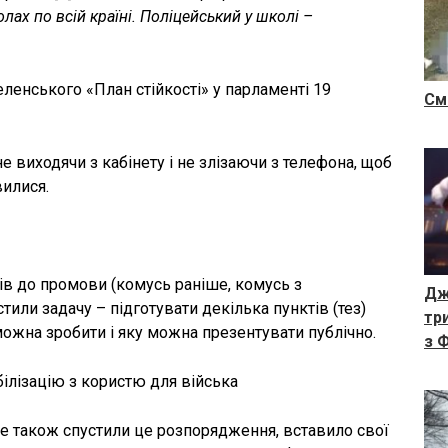
лах по всій країні. Поліцейський у школі –
ленського «План стійкості» у парламенті 19
См
е виходячи з кабінету і не злізаючи з телефона, щоб
явилися.
нів до промови (комусь раніше, комусь з
Дж
или задачу – підготувати декілька пунктів (тез)
тр
 можна зробити і яку можна презентувати публічно.
з Ф
білізацію з користю для війська
яке також спустили це розпорядження, вставило свої