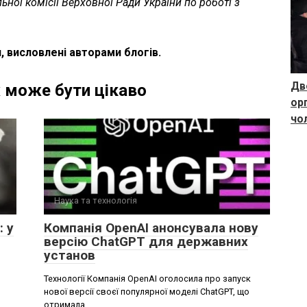
ьної комісії Верховної Ради України по роботі з
, висловлені авторами блогів.
Дв
 може бути цікаво
ор
чо
Наука та технологія
: у
Компанія OpenAI анонсувала нову
версію ChatGPT для державних
установ
,
Технології Компанія OpenAI оголосила про запуск
нової версії своєї популярної моделі ChatGPT, що
отримала