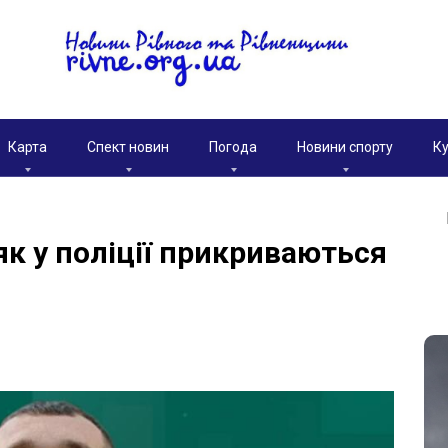
Карта
Спект новин
Погода
Новини спорту
Ку
як у поліції прикриваються