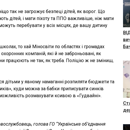
ніщо так не загрожує безпеці дітей, як ворог. Що
ть дітей, і мати піхоту та ППО важливіше, ніж мати
зможуть перебувати у всіх місцях, де вашу дитину
ВІ
ви
школах, то хай Міносвіти по областях і громадах
Ба
охоронних компаній, які й не заброньовані, як
они працюють не так, як треба. Поліцію ж не зміниш,
ся дітьми у явному намаганні розпиляти бюджети та
иків», куди можна за бабки приписувати синків
 можливість розмахувати ксивою в «Гудвайні».
Ст
де
овослужбовець, голова ГО “Українське об’єднання