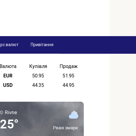
рс валют
Привітання
Валюта
Купівля
Продаж
EUR
50.95
51.95
USD
44.35
44.95
Rivne
25°
Рвані хмари