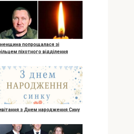
вненщина попрощалася зі
рільцем піхотного відділення
ивітання з Днем народження Сину