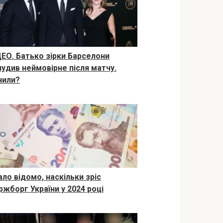
ДЕО. Батько зірки Барселони
чудив неймовірне після матчу.
чили?
ало відомо, наскільки зріс
ржборг України у 2024 році