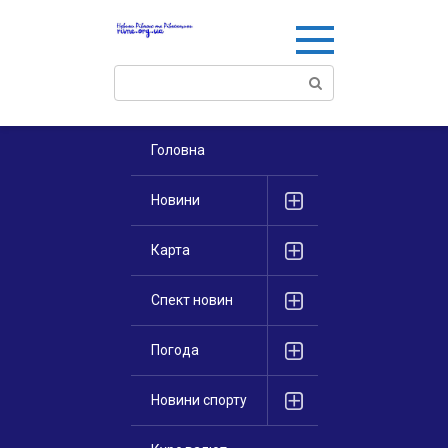
Перейти
к
контенту
Поиск:
Головна
Новини
Карта
Спект новин
Погода
Новини спорту