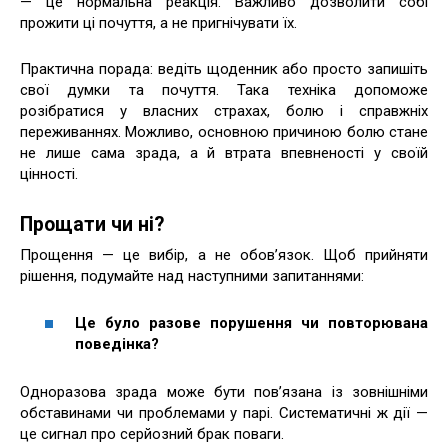
— це нормальна реакція. Важливо дозволити собі
прожити ці почуття, а не пригнічувати їх.
Практична порада: ведіть щоденник або просто запишіть
свої думки та почуття. Така техніка допоможе
розібратися у власних страхах, болю і справжніх
переживаннях. Можливо, основною причиною болю стане
не лише сама зрада, а й втрата впевненості у своїй
цінності.
Прощати чи ні?
Прощення — це вибір, а не обов’язок. Щоб прийняти
рішення, подумайте над наступними запитаннями:
Це було разове порушення чи повторювана
поведінка?
Одноразова зрада може бути пов’язана із зовнішніми
обставинами чи проблемами у парі. Систематичні ж дії —
це сигнал про серйозний брак поваги.