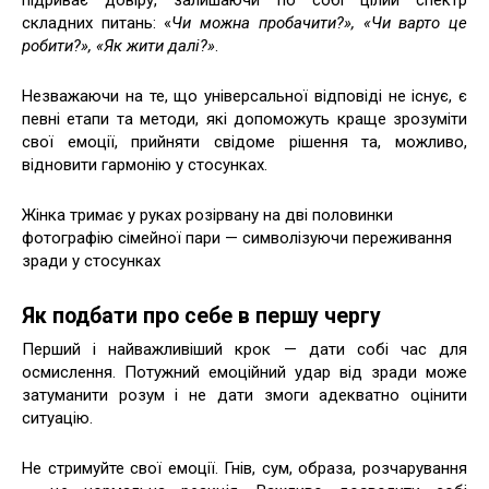
підриває довіру, залишаючи по собі цілий спектр
складних питань: «
Чи можна пробачити?», «Чи варто це
робити?», «Як жити далі?»
.
Незважаючи на те, що універсальної відповіді не існує, є
певні етапи та методи, які допоможуть краще зрозуміти
свої емоції, прийняти свідоме рішення та, можливо,
відновити гармонію у стосунках.
Жінка тримає у руках розірвану на дві половинки
фотографію сімейної пари — символізуючи переживання
зради у стосунках
Як подбати про себе в першу чергу
Перший і найважливіший крок — дати собі час для
осмислення. Потужний емоційний удар від зради може
затуманити розум і не дати змоги адекватно оцінити
ситуацію.
Не стримуйте свої емоції. Гнів, сум, образа, розчарування