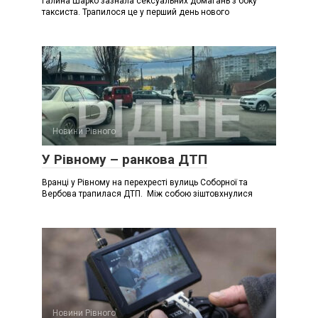
Галина Шарко зазнала сексуальних домагань з боку
таксиста. Трапилося це у перший день нового
Новини Рівного
У Рівному – ранкова ДТП
Вранці у Рівному на перехресті вулиць Соборної та
Вербова трапилася ДТП. Між собою зіштовхнулися
Новини Рівного