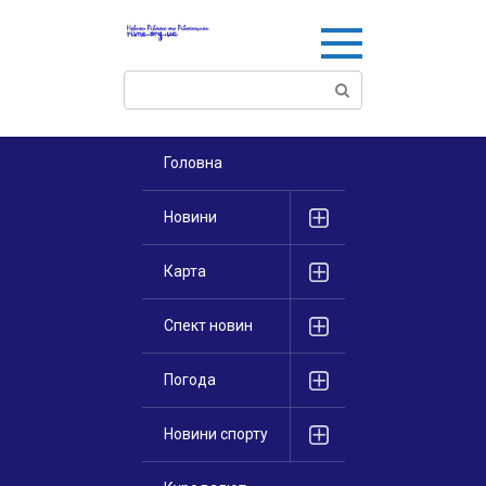
Перейти
к
контенту
Поиск:
Головна
Новини
Карта
Спект новин
Погода
Новини спорту