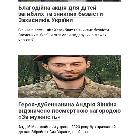
Благодійна акція для дітей
загиблих та зниклих безвісти
Захисників України
Більше півсотні дітей загиблих та зниклих безвісти
Захисників України отримали подарунки в межах
чергової
Новини Дубна
Героя-дубенчанина Андрія Зінкіна
відзначено посмертною нагородою
«За мужність»
Андрій Миколайович у травні 2023 року був призваний
до лав Збройних Сил України, пройшов