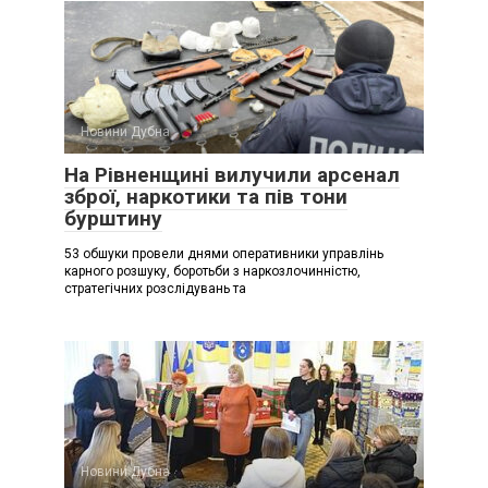
Новини Дубна
На Рівненщині вилучили арсенал
зброї, наркотики та пів тони
бурштину
53 обшуки провели днями оперативники управлінь
карного розшуку, боротьби з наркозлочинністю,
стратегічних розслідувань та
Новини Дубна