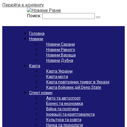
Перейти к контенту
Поиск:
Головна
Новини
Новини Сарани
Новини Рівного
Новини Вараша
Новини Дубна
Карта
Карта України
Карта міста
Карта повітряних тривог в Україні
Карта бойових дій Deep State
Спект новин
Авто та автоспорт
Бізнес та економіка
Війна та політика
Іноваціії та криптовалюта
Культура та освіта
Наука та технологія