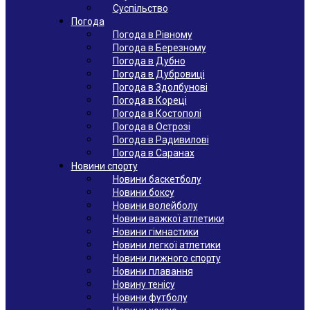
Суспільство
Погода
Погода в Рівному
Погода в Березному
Погода в Дубно
Погода в Дубровиці
Погода в Здолбунові
Погода в Кореці
Погода в Костополі
Погода в Острозі
Погода в Радивилові
Погода в Саранах
Новини спорту
Новини баскетболу
Новини боксу
Новини волейболу
Новини важкої атлетики
Новини гімнастики
Новини легкої атлетики
Новини лижного спорту
Новини плавання
Новину тенісу
Новини футболу