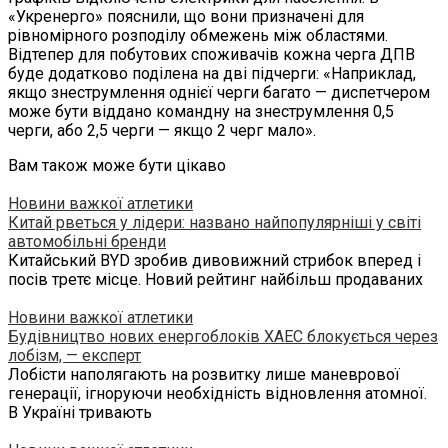
«Укренерго» пояснили, що вони призначені для
рівномірного розподілу обмежень між областями.
Відтепер для побутових споживачів кожна черга ДПВ
буде додатково поділена на дві підчерги: «Наприклад,
якщо знеструмлення однієї черги багато — диспетчером
може бути віддано командну на знеструмлення 0,5
черги, або 2,5 черги — якщо 2 черг мало».
Вам також може бути цікаво
Новини важкої атлетики
Китай рветься у лідери: названо найпопулярніші у світі
автомобільні бренди
Китайський BYD зробив дивовижний стрибок вперед і
посів третє місце. Новий рейтинг найбільш продаваних
Новини важкої атлетики
Будівництво нових енергоблоків ХАЕС блокується через
лобізм, — експерт
Лобісти наполягають на розвитку лише маневрової
генерації, ігноруючи необхідність відновлення атомної.
В Україні тривають