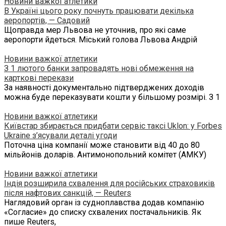
Новини важкої атлетики
В Україні цього року почнуть працювати декілька
аеропортів, — Садовий
Щоправда мер Львова не уточнив, про які саме
аеропорти йдеться. Міський голова Львова Андрій
Новини важкої атлетики
З 1 лютого банки запровадять нові обмеження на
карткові перекази
За наявності документально підтверджених доходів
можна буде переказувати кошти у більшому розмірі. З 1
Новини важкої атлетики
Київстар збирається придбати сервіс таксі Uklon: у Forbes
Ukraine з’ясували деталі угоди
Поточна ціна компанії може становити від 40 до 80
мільйонів доларів. Антимонопольний комітет (АМКУ)
Новини важкої атлетики
Індія розширила схвалення для російських страховиків
після нафтових санкцій, — Reuters
Наглядовий орган із судноплавства додав компанію
«Согласие» до списку схвалених постачальників. Як
пише Reuters,