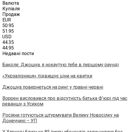
Валюта
Купівля
Продаж
EUR
50.95
51.95
USD
44.35
44.95
Недавні пости
Баколе: Джошуа, я нокаутую тебе в першому раунді
«Укрзалізниця» підвищує ціни на квитки
Джошуа повернеться на ринг у травні-червні
Воррен висловився про відсутність батька Ф’юрі під час
реваншу з Усиком
Росіяни готуються штурмувати Велику Новосілку на
Донеччині – УП
У Харкові близько 85 тисяч абонентів залишилися без