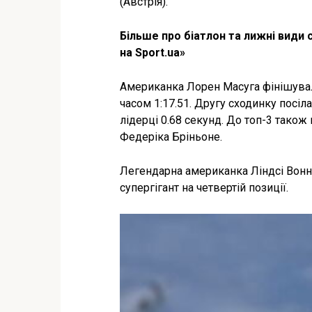
(Австрія).
Більше про біатлон та лижні види 
на Sport.ua»
Американка Лорен Масуга фінішувал
часом 1:17.51. Другу сходинку посіл
лідерці 0.68 секунд. До топ-3 тако
Федеріка Бріньоне.
Легендарна американка Ліндсі Вонн,
супергігант на четвертій позиції.