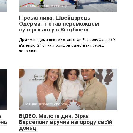
Новини лижного спорту
Гірські лижі. Швейцарець
Одерматт став переможцем
супергіганту в Кітцбюелі
Другим на домашньому етапі став Рафаель Хаазер У
п'ятницю, 24 січня, пройшов супергігант серед
чоловіків
Новини лижного спорту
в
ВІДЕО. Милота дня. Зірка
онь
Барселони вручив нагороду своїй
доньці