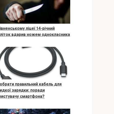
івненському ліцеї 14-річний
дліток вдарив ножем однокласника
 обрати правильний кабель для
идкої зарядки: поради
ристувачу смартфона?