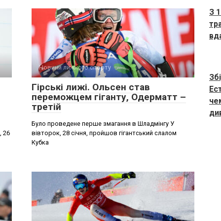
З 1
тр
вд
Новини лижного спорту
Зб
Гірські лижі. Ольсен став
Ес
переможцем гіганту, Одерматт –
че
третій
див
Було проведене перше змагання в Шладмінгу У
, 26
вівторок, 28 січня, пройшов гігантський слалом
Кубка