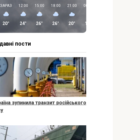
ЗАРАЗ
12:00
15:00
18:00
21:00
00:00
03:00
06:00
20°
24°
26°
26°
20°
15°
13°
12°
давні пости
раїна зупинила транзит російського
зу