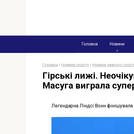
Перейти
к
контенту
Головна
Новини
Головна
»
Новини спорту
»
Новини лижного спор
Гірські лижі. Неочік
Масуга виграла супе
Легендарна Ліндсі Вонн фінішувала 