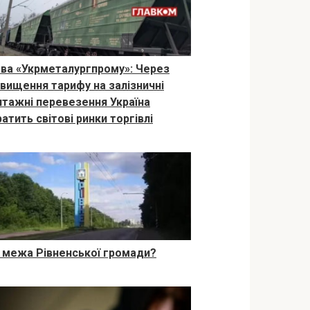
ава «Укрметалургпрому»: Через
двищення тарифу на залізничні
нтажні перевезення Україна
атить світові ринки торгівлі
 межа Рівненської громади?