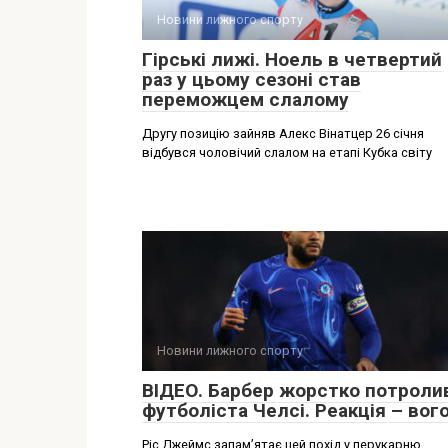
Новини лижного спорту
Гірські лижі. Ноель в четвертий
раз у цьому сезоні став
переможцем слалому
Другу позицію зайняв Алекс Вінатцер 26 січня
відбувся чоловічий слалом на етапі Кубка світу
Новини лижного спорту
ВІДЕО. Барбер жорстко потроли
футболіста Челсі. Реакція – вог
Ріс Джеймс запам’ятає цей похід у перукарню