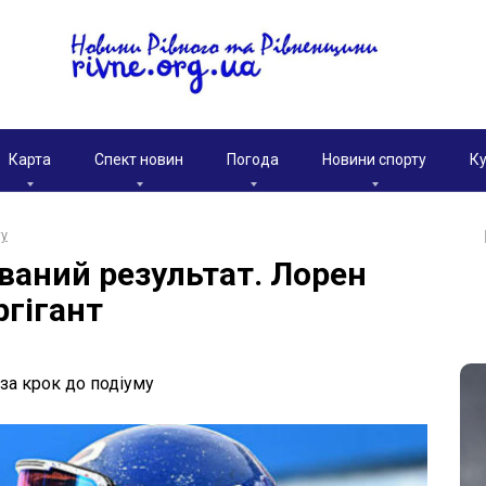
Карта
Спект новин
Погода
Новини спорту
Ку
ту
уваний результат. Лорен
ргігант
за крок до подіуму