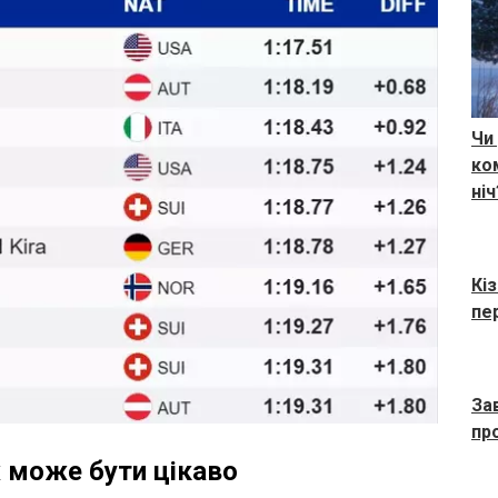
Чи
ко
ніч
Кі
пе
За
пр
 може бути цікаво