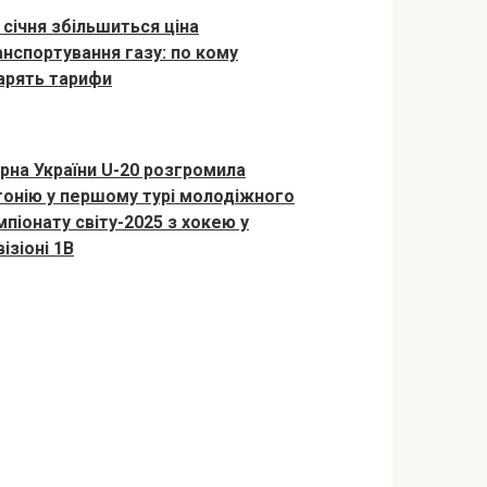
 січня збільшиться ціна
анспортування газу: по кому
арять тарифи
ірна України U-20 розгромила
тонію у першому турі молодіжного
мпіонату світу-2025 з хокею у
ізіоні 1B