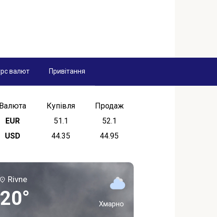
рс валют
Привітання
Валюта
Купівля
Продаж
EUR
51.1
52.1
USD
44.35
44.95
Rivne
20°
Хмарно