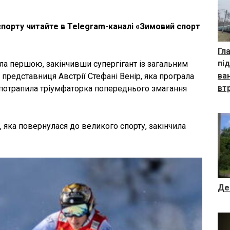
спорту читайте в Telegram-каналі «Зимовий спорт
Гл
пі
а першою, закінчивши супергігант із загальним
ва
а представниця Австрії Стефані Венір, яка програла
втр
ж потрапила тріумфаторка попереднього змагання
 яка повернулася до великого спорту, закінчила
Де