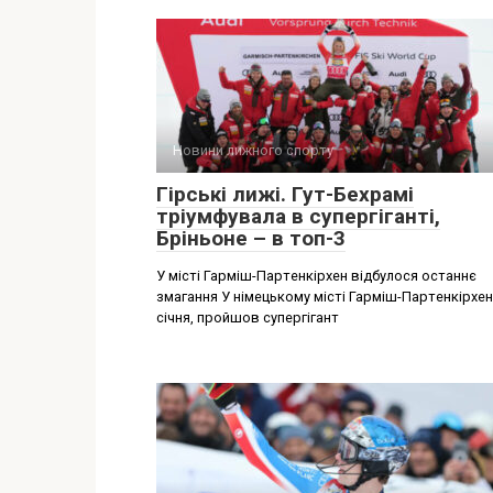
Новини лижного спорту
Гірські лижі. Гут-Бехрамі
тріумфувала в супергіганті,
Бріньоне – в топ-3
У місті Гарміш-Партенкірхен відбулося останнє
змагання У німецькому місті Гарміш-Партенкірхен
січня, пройшов супергігант