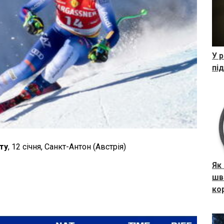
У р
пі
ту
, 12 січня, Санкт-Антон (Австрія)
Як
шв
ко