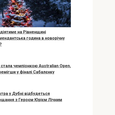
 діятиме на Рівненщині
мендантська година в новорічну
?
з стала чемпіонкою Australian Open,
ремігши у фіналі Сабалєнку
втра у Дубні відбудеться
ощання з Героєм Юрієм Лічним