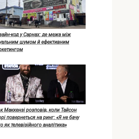
айн-код у Сарнах: де межа між
зуальним шумом й ефективним
ркетингом
 Маккензі розповів, коли Тайсон
рі повернеться на ринг: «Я не бачу
о як телевізійного аналітика»