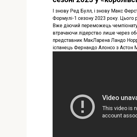
І знову Ред Булл, і знову Макс Фер
Формулі-1 сезону 2023 року. Цього ра
Вже діючий переможець чемпіонату, 
втрачаючи лідерство лише через обо
представник МакЛарена Ландо Норрі
іспанець Фернандо Алонсо з Астон Ма