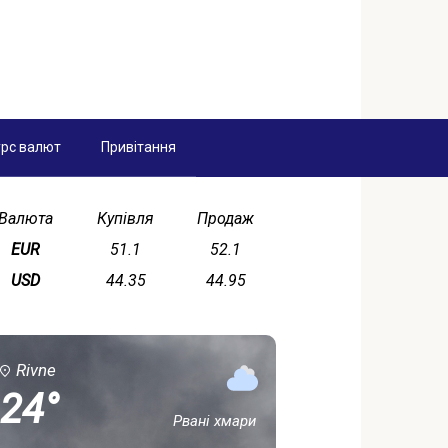
рс валют
Привітання
Валюта
Купівля
Продаж
EUR
51.1
52.1
USD
44.35
44.95
Rivne
24°
Рвані хмари