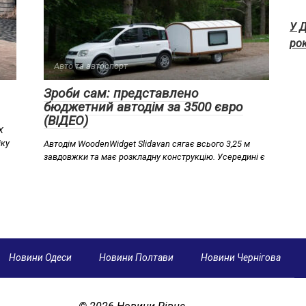
У Д
ро
Авто та автоспорт
Зроби сам: представлено
бюджетний автодім за 3500 євро
(ВІДЕО)
X
іку
Автодім WoodenWidget Slidavan сягає всього 3,25 м
завдовжки та має розкладну конструкцію. Усередині є
Новини Одеси
Новини Полтави
Новини Чернігова