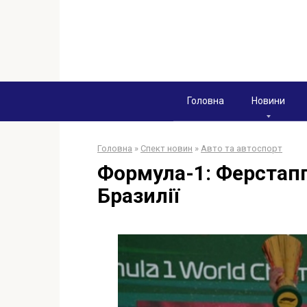
Перейти
к
контенту
Головна
Новини
Головна
»
Спект новин
»
Авто та автоспорт
Формула-1: Ферстапп
Бразилії