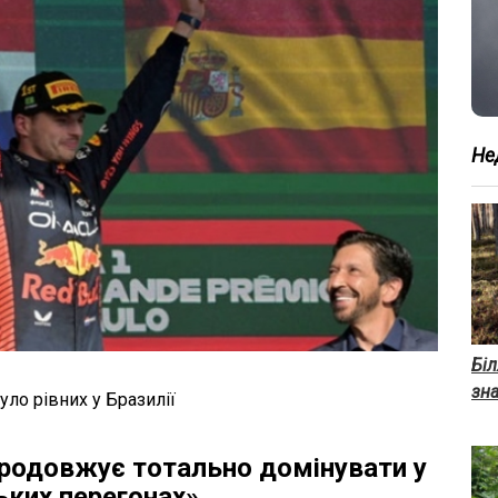
Не
Біл
зн
уло рівних у Бразилії
продовжує тотально домінувати у
ьких перегонах».