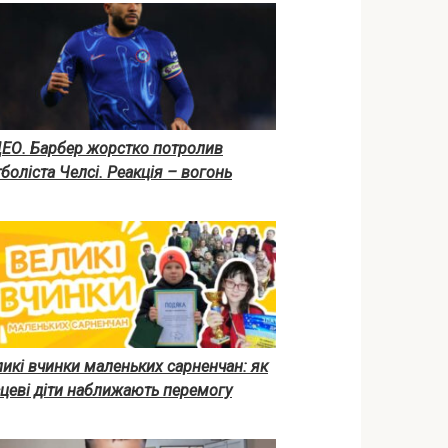
ДЕО. Барбер жорстко потролив
боліста Челсі. Реакція – вогонь
икі вчинки маленьких сарненчан: як
цеві діти наближають перемогу