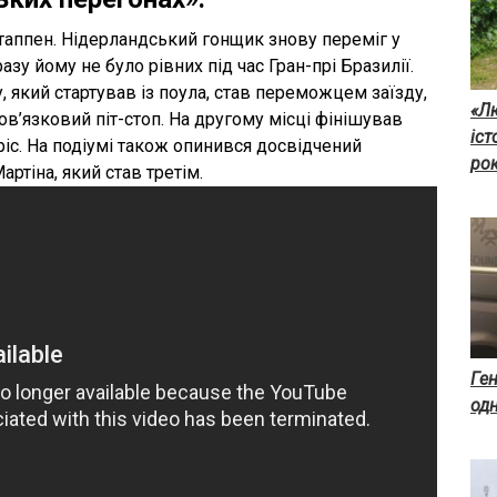
стаппен. Нідерландський гонщик знову переміг у
зу йому не було рівних під час Гран-прі Бразилії.
який стартував із поула, став переможцем заїзду,
«Л
в’язковий піт-стоп. На другому місці фінішував
іст
с. На подіумі також опинився досвідчений
рок
ртіна, який став третім.
Ген
од