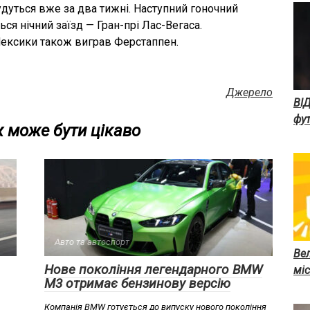
удуться вже за два тижні. Наступний гоночний
ься нічний заїзд — Гран-прі Лас-Вегаса.
Мексики також виграв Ферстаппен.
Джерело
ВІ
фут
 може бути цікаво
Авто та автоспорт
Вел
Нове покоління легендарного BMW
міс
M3 отримає бензинову версію
Компанія BMW готується до випуску нового покоління