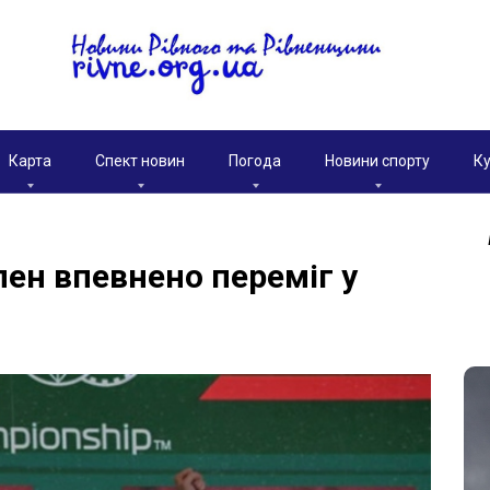
Карта
Спект новин
Погода
Новини спорту
Ку
ен впевнено переміг у