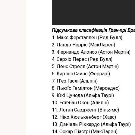
Підсумкова класифікація Гран-прі Бра
1. Макс Ферстаппен (Ред Булл)
2. Ландо Норріс (МакЛарен)
3. Фернандо Алонсо (Астон Мартін)
4. Серхіо Перес (Ред Булл)
5. Ленс Стролл (Астон Мартін)
6. Карлос Сайнс (Феррарі)
7. П’єр Гаслі (Альпін)
8. Льюїс Гемілтон (Мерседес)
9. Юкі Цунода (Альфа Таурі)
10. Естебан Окон (Альпін)
11. Логан Сарджент (Вільямс)
12. Ніко Хюлькенберг (Хаас)
13. Даніель Ріккардо (Альфа Таурі)
14. Оскар Піастрі (МакЛарен)