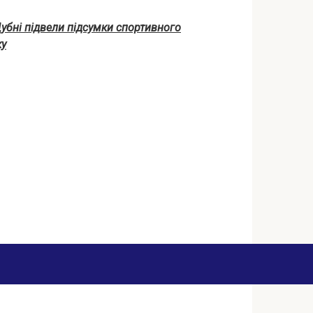
убні підвели підсумки спортивного
ку