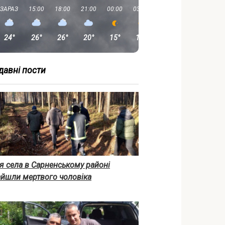
ЗАРАЗ
15:00
18:00
21:00
00:00
03:00
06:00
09:00
24°
26°
26°
20°
15°
13°
11°
18°
давні пости
я села в Сарненському районі
айшли мертвого чоловіка