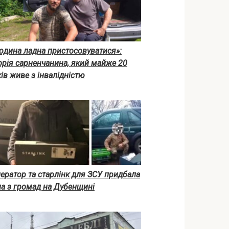
юдина ладна пристосовуватися»:
орія сарненчанина, який майже 20
ів живе з інвалідністю
ератор та старлінк для ЗСУ придбала
на з громад на Дубенщині