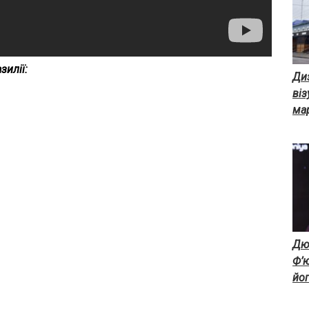
зилії:
Диз
ві
ма
Дюк
Ф’ю
йог