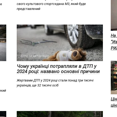
свого культового спортседана M3, який буде
не
представлений
На
“Из
РИ
Авто та автоспорт
Чому українці потрапляли в ДТП у
2024 році: названо основні причини
Жертвами ДТП у 2024 році стали понад три тисячі
українців, ще 32 тисячі осіб
який
Ці
цін