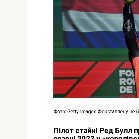
Фото: Getty Images Ферстаппену не б
Пілот стайні Ред Булл 
сезоні 2023 у «королівс