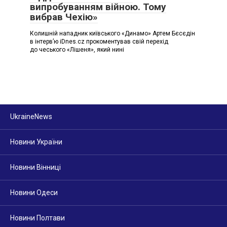
випробуванням війною. Тому
вибрав Чехію»
Колишній нападник київського «Динамо» Артем Бєсєдін
в інтерв’ю iDnes.cz прокоментував свій перехід
до чеського «Лішеня», який нині
UkraineNews
Новини України
Новини Вінниці
Новини Одеси
Новини Полтави