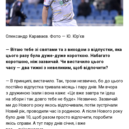
Олександр Караваєв. Фото — Ю. Юр’єв
— Вітаю тебе зі святами та з виходом з відпустки, яка
цього разу була дуже-дуже короткою. Набагато
коротшою, ніж зазвичай. Чи вистачило цього
часу — два тижні з невеликим, щоб відпочити?
— В принципі, вистачило. Так, трохи незвично, бо до цього
постійно відпустка тривала місяць і пару днів. Ми вчора
з дружиною їхали і вона каже: «Це вже завтра ти їдеш
на збори і так довго тебе не буде». Незвично. Зазвичай
ми до Нового року якось відпочивали, потім зустрічали
Новий рік, проводили час із родиною. А після Нового року
було днів 10, щоб разом просто відпочити, поробити
якісь справи. А тут пару днів січня, і вже