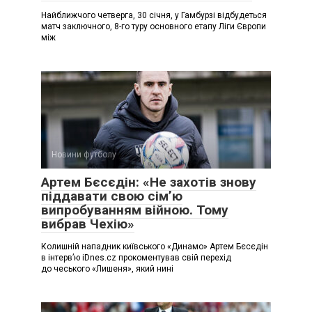
Найближчого четверга, 30 січня, у Гамбурзі відбудеться
матч заключного, 8-го туру основного етапу Ліги Європи
між
Новини футболу
Артем Бєсєдін: «Не захотів знову
піддавати свою сім’ю
випробуванням війною. Тому
вибрав Чехію»
Колишній нападник київського «Динамо» Артем Бєсєдін
в інтерв’ю iDnes.cz прокоментував свій перехід
до чеського «Лишеня», який нині