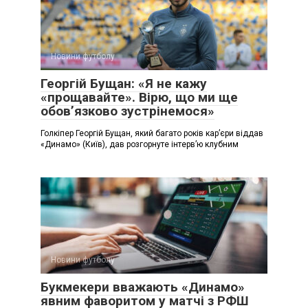
Новини футболу
Георгій Бущан: «Я не кажу
«прощавайте». Вірю, що ми ще
обов’язково зустрінемося»
Голкіпер Георгій Бущан, який багато років кар’єри віддав
«Динамо» (Київ), дав розгорнуте інтерв’ю клубним
Новини футболу
Букмекери вважають «Динамо»
явним фаворитом у матчі з РФШ