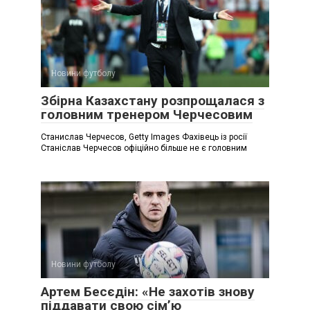
Новини футболу
Збірна Казахстану розпрощалася з
головним тренером Черчесовим
Станислав Черчесов, Getty Images Фахівець із росії
Станіслав Черчесов офіційно більше не є головним
Новини футболу
Артем Бесєдін: «Не захотів знову
піддавати свою сім’ю