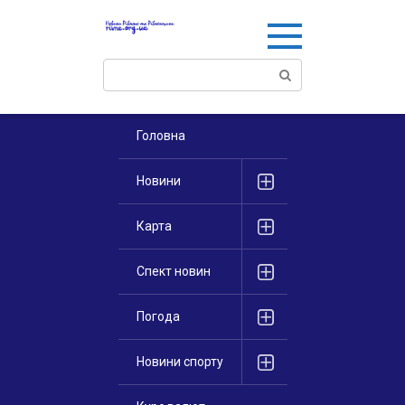
Перейти
к
контенту
Поиск:
Головна
Новини
Карта
Спект новин
Погода
Новини спорту