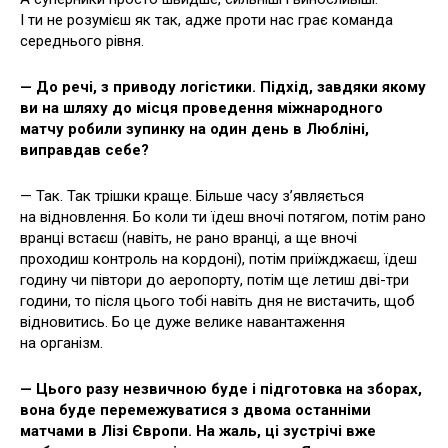
І ти не розумієш як так, адже проти нас грає команда
середнього рівня.
— До речі, з приводу логістики. Підхід, завдяки якому
ви на шляху до місця проведення міжнародного
матчу робили зупинку на один день в Любліні,
виправдав себе?
— Так. Так трішки краще. Більше часу з’являється
на відновлення. Бо коли ти їдеш вночі потягом, потім рано
вранці встаєш (навіть, не рано вранці, а ще вночі
проходиш контроль на кордоні), потім приїжджаєш, їдеш
годину чи півтори до аеропорту, потім ще летиш дві-три
години, то після цього тобі навіть дня не вистачить, щоб
відновитись. Бо це дуже велике навантаження
на організм.
— Цього разу незвичною буде і підготовка на зборах,
вона буде перемежуватися з двома останніми
матчами в Лізі Європи. На жаль, ці зустрічі вже