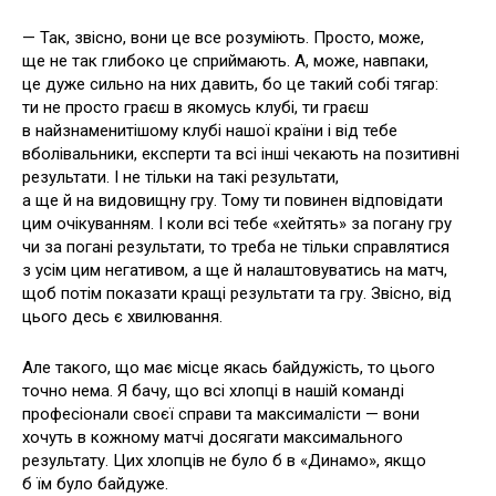
— Так, звісно, вони це все розуміють. Просто, може,
ще не так глибоко це сприймають. А, може, навпаки,
це дуже сильно на них давить, бо це такий собі тягар:
ти не просто граєш в якомусь клубі, ти граєш
в найзнаменитішому клубі нашої країни і від тебе
вболівальники, експерти та всі інші чекають на позитивні
результати. І не тільки на такі результати,
а ще й на видовищну гру. Тому ти повинен відповідати
цим очікуванням. І коли всі тебе «хейтять» за погану гру
чи за погані результати, то треба не тільки справлятися
з усім цим негативом, а ще й налаштовуватись на матч,
щоб потім показати кращі результати та гру. Звісно, від
цього десь є хвилювання.
Але такого, що має місце якась байдужість, то цього
точно нема. Я бачу, що всі хлопці в нашій команді
професіонали своєї справи та максималісти — вони
хочуть в кожному матчі досягати максимального
результату. Цих хлопців не було б в «Динамо», якщо
б їм було байдуже.