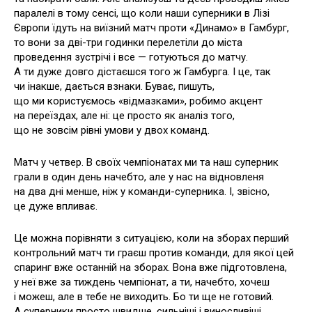
паралелі в тому сенсі, що коли наши суперники в Лізі
Європи їдуть на виїзний матч проти «Динамо» в Гамбург,
то вони за дві-три годинки перелетіли до міста
проведення зустрічі і все — готуються до матчу.
А ти дуже довго дістаєшся того ж Гамбурга. І це, так
чи інакше, дається взнаки. Буває, пишуть,
що ми користуємось «відмазками», робимо акцент
на переїздах, але ні: це просто як аналіз того,
що не зовсім рівні умови у двох команд.
Матч у четвер. В своїх чемпіонатах ми та наш суперник
грали в один день начебто, але у нас на відновленя
на два дні менше, ніж у команди-суперника. І, звісно,
це дуже впливає.
Це можна порівняти з ситуацією, коли на зборах перший
контрольний матч ти граєш против команди, для якої цей
спаринг вже останній на зборах. Вона вже підготовлена,
у неї вже за тиждень чемпіонат, а ти, начебто, хочеш
і можеш, але в тебе не виходить. Бо ти ще не готовий.
А суперники просто швидше, сильніші і виносливіші.