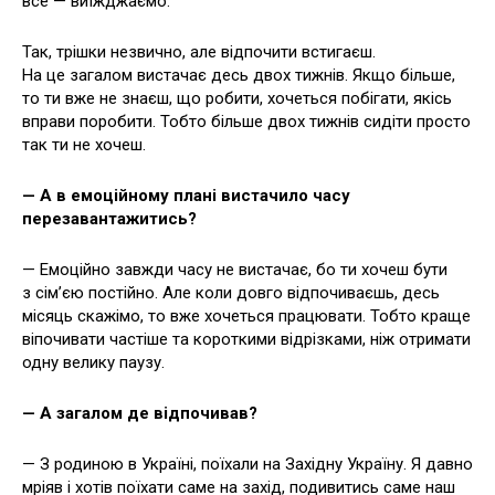
все — виїжджаємо.
Так, трішки незвично, але відпочити встигаєш.
На це загалом вистачає десь двох тижнів. Якщо більше,
то ти вже не знаєш, що робити, хочеться побігати, якісь
вправи поробити. Тобто більше двох тижнів сидіти просто
так ти не хочеш.
— А в емоційному плані вистачило часу
перезавантажитись?
— Емоційно завжди часу не вистачає, бо ти хочеш бути
з сім’єю постійно. Але коли довго відпочиваєшь, десь
місяць скажімо, то вже хочеться працювати. Тобто краще
віпочивати частіше та короткими відрізками, ніж отримати
одну велику паузу.
— А загалом де відпочивав?
— З родиною в Україні, поїхали на Західну Україну. Я давно
мріяв і хотів поїхати саме на захід, подивитись саме наш