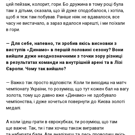
цей пейзаж, колорит, гори. Бо дружина в тому році була
там з дітьми, сказала, що їй дуже сподобалося, і хотіла,
щоб я теж там побував. Раніше ніяк не вдавалося, все
часу не вистачало, а зараз вдалося нарешті, і ми поїхали
в гори.
— Для себе, напевно, ти зробив якісь висновки з
виступів «Динамо» в першій половині сезону? Вони
вийшли дуже неоднозначними з точки зору різниці
в результатах команди на внутрішній арені та в Лізі
Європи. Чому так вийшло?
— Важко так просто відповісти. Коли ти виходиш на матч
чемпіонату України, то розумієш, що тут кожен бал на вагу
золота, тому що давно вже «Динамо» не здобувало
чемпіонства, і дуже хочеться повернути до Києва золоті
медалі.
А коли їдеш грати в єврокубках, ти розумієш, що там
ще важче. Так, ти і там хочеш також вигравати
та набирати бали. Але аналізуєш та десь проводиш якісь