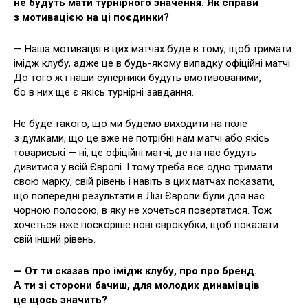
не будуть мати турнірного значення. Як справи
з мотивацією на ці поєдинки?
— Наша мотивація в цих матчах буде в тому, щоб тримати
імідж клубу, адже це в будь-якому випадку офіційні матчі.
До того ж і наши суперники будуть вмотивованими,
бо в них ще є якісь турнірні завдання.
Не буде такого, що ми будемо виходити на поле
з думками, що це вже не потрібні нам матчі або якісь
товариські — ні, це офіційні матчі, де на нас будуть
дивитися у всій Європі. І тому треба все одно тримати
свою марку, свій рівень і навіть в цих матчах показати,
що попередні результати в Лізі Європи були для нас
чорною полосою, в яку не хочеться повертатися. Тож
хочеться вже поскоріше нові єврокубки, щоб показати
свій інший рівень.
— От ти сказав про імідж клубу, про про бренд.
А ти зі сторони бачиш, для молодих динамівців
це щось значить?