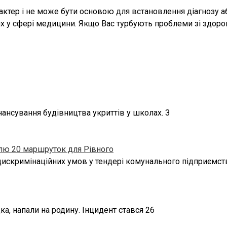
тер і не може бути основою для встановлення діагнозу або
х у сфері медицини. Якщо Вас турбують проблеми зі здоровʼ
ансування будівництва укриттів у школах. З
лю 20 маршруток для Рівного
дискримінаційних умов у тендері комунального підприємст
а, напали на родину. Інцидент стався 26