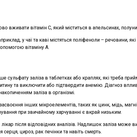
о вживати вітамін C, який міститься в апельсинах, полуниц
априклад, у чаї та каві містяться поліфеноли – речовини, я
опомогою вітаміну A.
е сульфату заліза в таблетках або краплях, які треба прий
ритину та виключити або підтвердити анемію. Діагноз вплив
акопиченням заліза в організмі.
своєння інших мікроелементів, таких як цинк, мідь, магні
ування при звичайному харчуванні є вкрай низьким.
лікар після відповідних аналізів. Надлишок заліза може в
серця, цироз, рак печінки та навіть смерть.