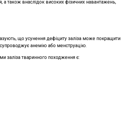
, а також внаслідок високих фізичних навантажень,
казують, що усунення дефіциту заліза може покращити
то супроводжує анемію або менструацію.
ми заліза тваринного походження є: