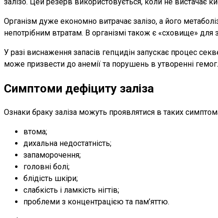
залізо. Цей резерв використовується, коли не вистачає к
Організм дуже економно витрачає залізо, а його метаболіз
непотрібним втратам. В організмі також є «сховище» для 
У разі виснаження запасів гепцидін запускає процес секве
може призвести до анемії та порушень в утворенні гемогл
Симптоми дефіциту заліза
Ознаки браку заліза можуть проявлятися в таких симптом
втома;
дихальна недостатність;
запаморочення;
головні болі;
блідість шкіри;
слабкість і ламкість нігтів;
проблеми з концентрацією та пам’яттю.