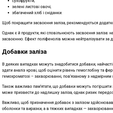
сухофрукти;
зелені листові овочі;
збагачений хліб і сніданки.
Щоб покращити засвоєння заліза, рекомендується додатков
Однак є й продукти, які сповільнюють засвоєння заліза: н
засвоєнню. Ефект поліфенолів можна нейтралізувати за д
Добавки заліза
В деяких випадках можуть знадобитися добавки, найчастіш
здати аналіз крові, щоб оцінити рівень гемоглобіну та фе
гемохроматозі – захворюванні, пов’язаному з надмірним н
Також важливо пам’ятати, що добавки можуть погіршити за
може призвести до надлишку заліза, однак ризик передоз
Важливо, щоб призначення добавок з залізом здійснював 
оболонки та виразки, а в тяжких випадках — захворювання 