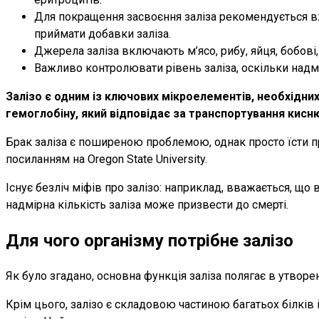
Для покращення засвоєння заліза рекомендується вжи
приймати добавки заліза.
Джерела заліза включають м’ясо, рибу, яйця, бобові,
Важливо контролювати рівень заліза, оскільки надм
Залізо є одним із ключових мікроелементів, необхідни
гемоглобіну, який відповідає за транспортування кисн
Брак заліза є поширеною проблемою, однак просто їсти п
посиланням на Oregon State University.
Існує безліч міфів про залізо: наприклад, вважається, щ
надмірна кількість заліза може призвести до смерті.
Для чого організму потрібне залізо
Як було згадано, основна функція заліза полягає в утворе
Крім цього, залізо є складовою частиною багатьох білків