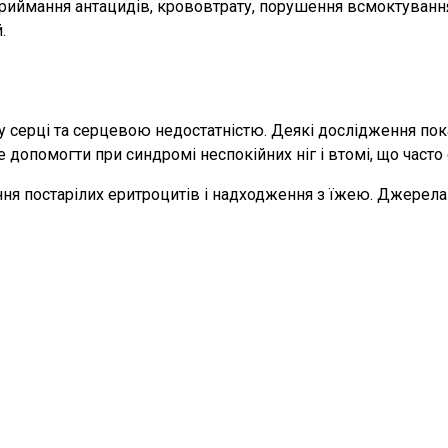
приймання антацидів, крововтрату, порушення всмоктування
.
 у серці та серцевою недостатністю. Деякі дослідження по
же допомогти при синдромі неспокійних ніг і втомі, що час
ня постарілих еритроцитів і надходження з їжею. Джерела