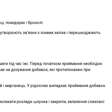
і, помідорах і броколі.
кі утворюють зв’язки з іонами заліза і перешкоджають
мати під час їжі. Перед початком приймання необхідно
ає на дозування добавок, які протипоказані при
й і марганець. У рідкісних випадках приймання добавок
икликати розлади шлунка і закрепи, запалення слизової