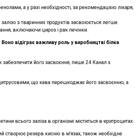
нолами, а у разі необхідності, за рекомендацією лікаря,
е залізо з тваринних продуктів засвоюється легше.
ння, включаючи цироз і рак печінки.
Воно відіграє важливу роль у виробництві білка
ж забезпечити його засвоєння, пише 24 Канал з
 з цитрусовими; що кава перешкоджає його засвоєнню, а
етини всього заліза в організмі міститься в еритроцитах.
кий створює резерв кисню в м’язах, також необхідне