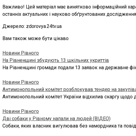
Важливо! Цей матеріал має винятково інформаційний харак
останніх актуальних і науково обґрунтованих дослідження
Джерело: zdorovya.24tv.ua
Вам також може бути цікаво
Новини Рівного
На Рівненщині збудують 13 шкільних укриттів
На Рівненщині громади подали 13 заявок на державне фін
Новини Рівного
Антимонопольний комітет розблокував тендер на закупів
Антимонопольний комітет України відхилив скаргу щодо 
Новини Рівного
Дві собаки у Рівному напали на людей (ВІДЕО)
Собаки, яких власник вигулював без намордника та повідк