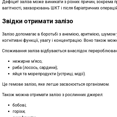
Дефіцит заліза може виникати з різних причин, зокрема 
вагітності, захворювань ШКТ і після баріатричних операцій
Звідки отримати залізо
Залізо допомагає в боротьбі з анемією, аритмією, шумом
когнітивні функції, увагу і концентрацію. Воно також мо
Споживання заліза відбувається внаслідок перероблюван
нежирне м’ясо;
риба (лосось, сардини);
яйця та морепродукти (устриці, мідії).
Це гемове залізо, яке легше засвоюється організмом.
Також можна отримати залізо з рослинних джерел:
бобові;
горіхи;