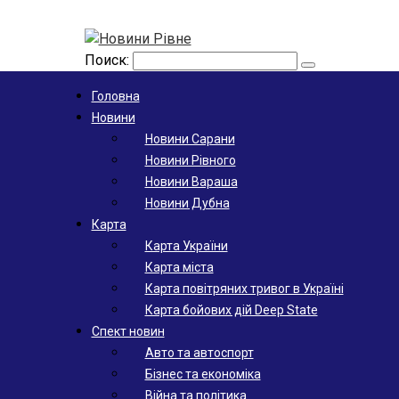
Поиск:
Головна
Новини
Новини Сарани
Новини Рівного
Новини Вараша
Новини Дубна
Карта
Карта України
Карта міста
Карта повітряних тривог в Україні
Карта бойових дій Deep State
Спект новин
Авто та автоспорт
Бізнес та економіка
Війна та політика