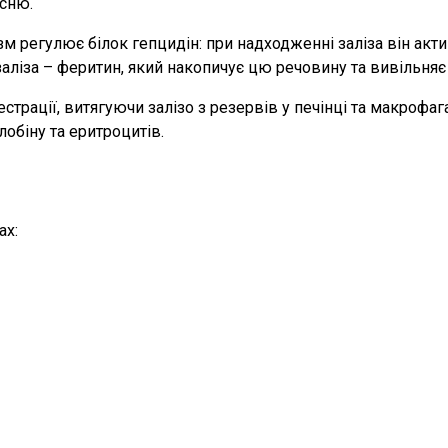
исню.
м регулює білок гепцидін: при надходженні заліза він акти
заліза – феритин, який накопичує цю речовину та вивільняє
страції, витягуючи залізо з резервів у печінці та макрофа
обіну та еритроцитів.
ах: