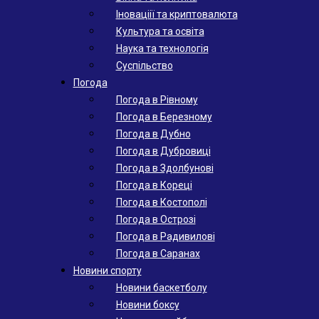
Іноваціії та криптовалюта
Культура та освіта
Наука та технологія
Суспільство
Погода
Погода в Рівному
Погода в Березному
Погода в Дубно
Погода в Дубровиці
Погода в Здолбунові
Погода в Кореці
Погода в Костополі
Погода в Острозі
Погода в Радивилові
Погода в Саранах
Новини спорту
Новини баскетболу
Новини боксу