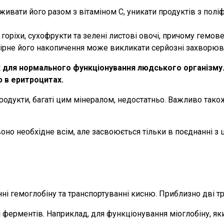
вати його разом з вітаміном C, уникати продуктів з поліфе
 горіхи, сухофрукти та зелені листові овочі, причому гемов
ірне його накопичення може викликати серйозні захворюва
х для нормального функціонування людського організму. 
ю в еритроцитах.
родукти, багаті цим мінералом, недостатньо. Важливо тако
о воно необхідне всім, але засвоюється тільки в поєднанні
нні гемоглобіну та транспортуванні кисню. Приблизно дві тр
 і ферментів. Наприклад, для функціонування міоглобіну, я