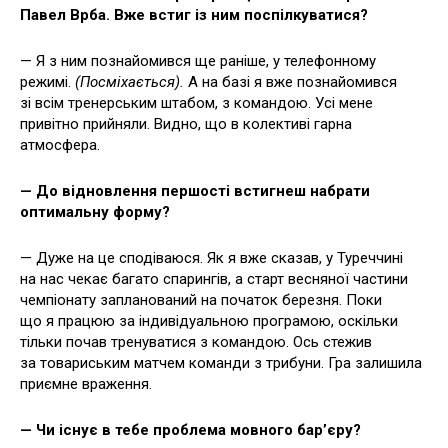
Павел Врба. Вже встиг із ним поспілкуватися?
— Я з ним познайомився ще раніше, у телефонному
режимі.
(Посміхається).
А на базі я вже познайомився
зі всім тренерським штабом, з командою. Усі мене
привітно прийняли. Видно, що в колективі гарна
атмосфера.
— До відновлення першості встигнеш набрати
оптимальну форму?
— Дуже на це сподіваюся. Як я вже сказав, у Туреччині
на нас чекає багато спарингів, а старт весняної частини
чемпіонату запланований на початок березня. Поки
що я працюю за індивідуальною програмою, оскільки
тільки почав тренуватися з командою. Ось стежив
за товариським матчем команди з трибуни. Гра залишила
приємне враження.
— Чи існує в тебе проблема мовного бар’єру?