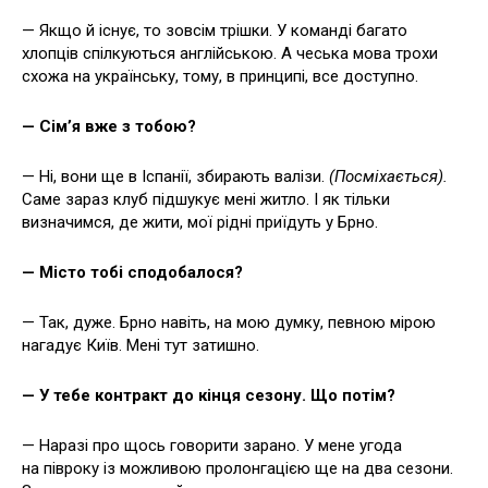
— Якщо й існує, то зовсім трішки. У команді багато
хлопців спілкуються англійською. А чеська мова трохи
схожа на українську, тому, в принципі, все доступно.
— Сім’я вже з тобою?
— Ні, вони ще в Іспанії, збирають валізи.
(Посміхається).
Саме зараз клуб підшукує мені житло. І як тільки
визначимся, де жити, мої рідні приїдуть у Брно.
— Місто тобі сподобалося?
— Так, дуже. Брно навіть, на мою думку, певною мірою
нагадує Київ. Мені тут затишно.
— У тебе контракт до кінця сезону. Що потім?
— Наразі про щось говорити зарано. У мене угода
на півроку із можливою пролонгацією ще на два сезони.