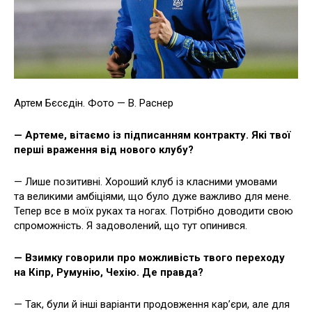
Артем Бєсєдін. Фото — В. Раснер
— Артеме, вітаємо із підписанням контракту. Які твої
перші враження від нового клубу?
— Лише позитивні. Хороший клуб із класними умовами
та великими амбіціями, що було дуже важливо для мене.
Тепер все в моїх руках та ногах. Потрібно доводити свою
спроможність. Я задоволений, що тут опинився.
— Взимку говорили про можливість твого переходу
на Кіпр, Румунію, Чехію. Де правда?
— Так, були й інші варіанти продовження кар’єри, але для