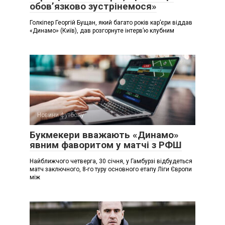
обов’язково зустрінемося»
Голкіпер Георгій Бущан, який багато років кар’єри віддав
«Динамо» (Київ), дав розгорнуте інтерв’ю клубним
Новини футболу
Букмекери вважають «Динамо»
явним фаворитом у матчі з РФШ
Найближчого четверга, 30 січня, у Гамбурзі відбудеться
матч заключного, 8-го туру основного етапу Ліги Європи
між