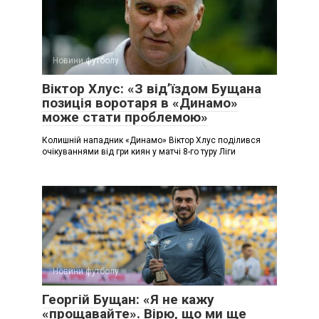
Новини футболу
Віктор Хлус: «З від’їздом Бущана
позиція воротаря в «Динамо»
може стати проблемою»
Колишній нападник «Динамо» Віктор Хлус поділився
очікуваннями від гри киян у матчі 8-го туру Ліги
Новини футболу
Георгій Бущан: «Я не кажу
«прощавайте». Вірю, що ми ще