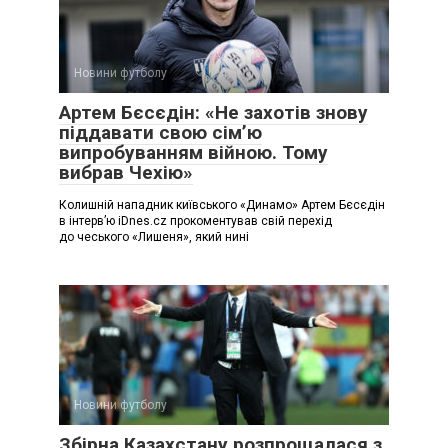
Новини футболу
Артем Бєсєдін: «Не захотів знову
піддавати свою сім’ю
випробуванням війною. Тому
вибрав Чехію»
Колишній нападник київського «Динамо» Артем Бєсєдін
в інтерв’ю iDnes.cz прокоментував свій перехід
до чеського «Лишеня», який нині
Новини футболу
Збірна Казахстану розпрощалася з