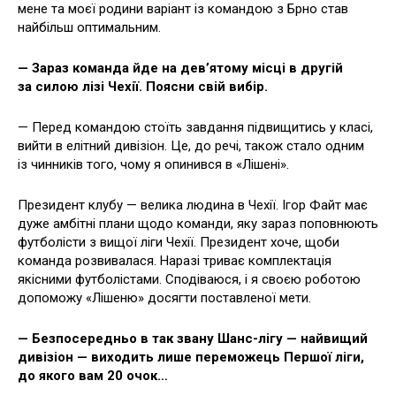
мене та моєї родини варіант із командою з Брно став
найбільш оптимальним.
— Зараз команда йде на дев’ятому місці в другій
за силою лізі Чехії. Поясни свій вибір.
— Перед командою стоїть завдання підвищитись у класі,
вийти в елітний дивізіон. Це, до речі, також стало одним
із чинників того, чому я опинився в «Лішені».
Президент клубу — велика людина в Чехії. Ігор Файт має
дуже амбітні плани щодо команди, яку зараз поповнюють
футболісти з вищої ліги Чехії. Президент хоче, щоби
команда розвивалася. Наразі триває комплектація
якісними футболістами. Сподіваюся, і я своєю роботою
допоможу «Лішеню» досягти поставленої мети.
— Безпосередньо в так звану Шанс-лігу — найвищий
дивізіон — виходить лише переможець Першої ліги,
до якого вам 20 очок…