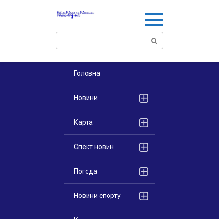
Перейти
к
контенту
Поиск:
Головна
Новини
Карта
Спект новин
Погода
Новини спорту