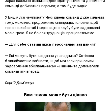
Зараз важливо якнайшвидше адаптуватися та допомогти
команді добиватися перемог, а там буде видно.
У Вищій лізі чемпіонату Чехії рівень команд дуже сильний,
тому, можливо, продовжимо співпрацю, головне, щоб
тренерський штаб і керівництво клубу були задоволені
моєю грою. Я не боюся труднощів, працюватимемо.
— Для себе ставиш якісь персональні завдання?
— Які можуть бути завдання у нападника? Хотілося
б якнайчастіше забивати, і щоб мої голи приносили
задоволення вболівальникам «Лішеня» та допомагали
команді йти вперед.
Сергій Дем’янчук
Вам також може бути цікаво