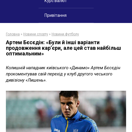
Курс валют
Привітання
Головна
»
Новини спорту
»
Новини футболу
Артем Бєсєдін: «Були й інші варіанти
продовження кар’єри, але цей став найбільш
оптимальним»
Колишній нападник київського «Динамо» Артем Бєсєдін
прокоментував свій перехід у клуб другого чеського
дивізіону «Лишень».