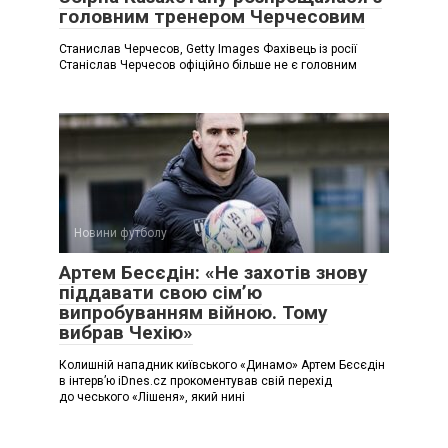
головним тренером Черчесовим
Станислав Черчесов, Getty Images Фахівець із росії
Станіслав Черчесов офіційно більше не є головним
Новини футболу
Артем Бесєдін: «Не захотів знову
піддавати свою сім’ю
випробуванням війною. Тому
вибрав Чехію»
Колишній нападник київського «Динамо» Артем Бєсєдін
в інтерв’ю iDnes.cz прокоментував свій перехід
до чеського «Лішеня», який нині