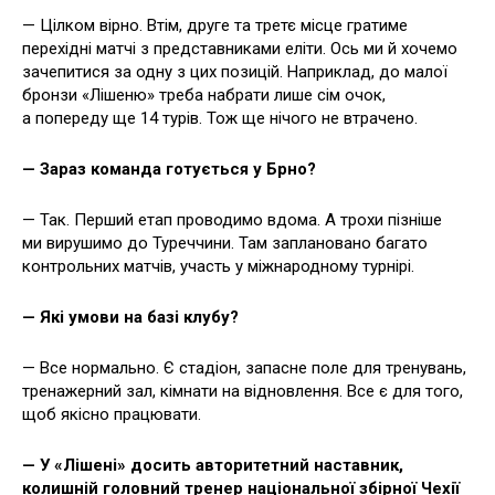
— Цілком вірно. Втім, друге та третє місце гратиме
перехідні матчі з представниками еліти. Ось ми й хочемо
зачепитися за одну з цих позицій. Наприклад, до малої
бронзи «Лішеню» треба набрати лише сім очок,
а попереду ще 14 турів. Тож ще нічого не втрачено.
— Зараз команда готується у Брно?
— Так. Перший етап проводимо вдома. А трохи пізніше
ми вирушимо до Туреччини. Там заплановано багато
контрольних матчів, участь у міжнародному турнірі.
— Які умови на базі клубу?
— Все нормально. Є стадіон, запасне поле для тренувань,
тренажерний зал, кімнати на відновлення. Все є для того,
щоб якісно працювати.
— У «Лішені» досить авторитетний наставник,
колишній головний тренер національної збірної Чехії