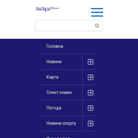
Перейти
к
контенту
Поиск:
Головна
Новини
Карта
Спект новин
Погода
Новини спорту