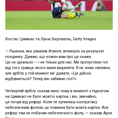
Костас Цимікас та Лукас Бергвалль, Getty Images
— Рішення, яке ухвалив Атвелл, вплинуло на результат
поєдинку. Думаю, що кожен вам про це скаже.
Це не ідеально — і не тільки для нас. Ми пропустили гол
від того гравця, якого мали видалити. Я не знаю напевно,
але арбітр у той момент міг думати: «Це дійсно
відбувається? Тепер він забиває гол?».
Четвертий арбітр сказав мені, чому в моменті з підкатом
на Цимікасі не було жовтої картки, і він, звичайно,
це почув від рефері. Коли ти зупиняєш контратаку
небезпечним фолом, це повинна бути жовта картка. Але
рефері там не побачив небезпечного фолу, — сказав Арне