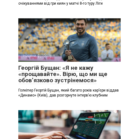
очікуваннями від гри киян у матчі 8-го туру Ліги
Новини футболу
Георгій Бущан: «Я не кажу
«прощавайте». Вірю, що ми ще
обов’язково зустрінемося»
Голкіпер Георгій Бущан, який багато років кар’єри віддав
«Динамо» (Київ), дав розгорнуте інтерв’ю клубним