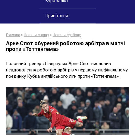
Курс валют
Привітання
Головна
»
Новини спорту
»
Новини футболу
Арне Слот обурений роботою арбітра в матчі
проти «Тоттенгема»
Головний тренер «Ліверпуля» Арне Слот висловив
невдоволення роботою арбітрів у першому півфінальному
поєдинку Кубка англійського ліги проти «Тоттенгема».