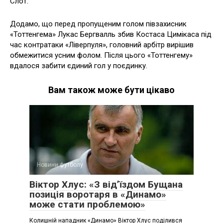
Слот.
Додамо, що перед пропущеним голом півзахисник
«Тоттенгема» Лукас Бергвалль збив Костаса Цимікаса під
час контратаки «Ліверпуля», головний арбітр вирішив
обмежитися усним фолом. Після цього «Тоттенгему»
вдалося забити єдиний гол у поєдинку.
Вам також може бути цікаво
Новини футболу
Віктор Хлус: «З від’їздом Бущана
позиція воротаря в «Динамо»
може стати проблемою»
Колишній нападник «Динамо» Віктор Хлус поділився