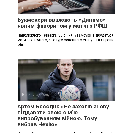
Новини футболу
Букмекери вважають «Динамо»
явним фаворитом у матчі з РФШ
Найближчого четверга, 30 січня, у Гамбурзі відбудеться
матч заключного, 8-го туру основного етапу Ліги Європи
між
Новини футболу
Артем Бєсєдін: «Не захотів знову
піддавати свою сім’ю
випробуванням війною. Тому
вибрав Чехію»