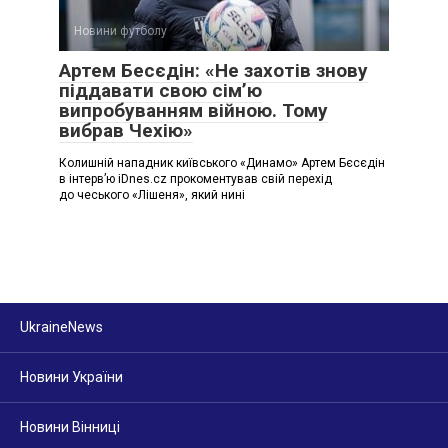
Новини футболу
Артем Бесєдін: «Не захотів знову
піддавати свою сім’ю
випробуванням війною. Тому
вибрав Чехію»
Колишній нападник київського «Динамо» Артем Бєсєдін
в інтерв’ю iDnes.cz прокоментував свій перехід
до чеського «Лішеня», який нині
UkraineNews
Новини України
Новини Вінниці