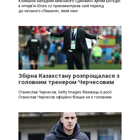
Колишній нападник київського «Динамо» Артем Бєсєдін
в інтерв’ю iDnes.cz прокоментував свій перехід
до чеського «Лишеня», який нині
Новини футболу
Збірна Казахстану розпрощалася з
головним тренером Черчесовим
Станислав Черчесов, Getty Images Фахівець із росії
Станіслав Черчесов офіційно більше не є головним